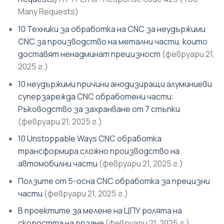
Many Requests)
10 Техники за обработка на CNC за неудържими
CNC за производство на метални части, които
доставят ненадминат прецизност
(февруари 21,
2025 г.)
10 неудържими причини анодизиращи алуминиеви
суперзарежда CNC обработени части:
Ръководство за захранване от 7 стъпки
(февруари 21, 2025 г.)
10 Unstoppable Ways CNC обработка
трансформира сложно производство на
автомобилни части
(февруари 21, 2025 г.)
Ползите от 5-осна CNC обработка за прецизни
части
(февруари 21, 2025 г.)
В проектите за мелене на ЦПУ ролята на
скоростта на рязане
(февруари 21, 2025 г.)