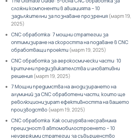
The Ultimate Guide: 5-осна CNC обработка за
сложни компоненти в авиацията – 10
задължителни за познаване прозрения
(март 19,
2025)
CNC обработка: 7 мощни стратегии за
оптимизиране на скоростта на подаване в CNC
обработващи проекти
(март 19, 2025)
CNC обработка за аерокосмически части: 10
критични предизвикателства и иновативни
решения
(март 19, 2025)
7 Мощни предимства на анодизирането на
алуминий за CNC обработени части, които ще
революционизират ефективността на вашето
производство
(март 19, 2025)
CNC обработка: Как осигурява несравнима
прецизност в автомобилостроенето – 10
неудержими стратегии за съвършенство