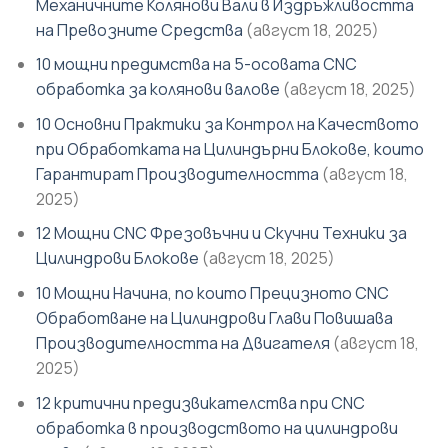
Механичните Колянови Вали в Издръжливостта
на Превозните Средства
(август 18, 2025)
10 мощни предимства на 5-осовата CNC
обработка за колянови валове
(август 18, 2025)
10 Основни Практики за Контрол на Качеството
при Обработката на Цилиндърни Блокове, които
Гарантират Производителността
(август 18,
2025)
12 Мощни CNC Фрезовъчни и Скучни Техники за
Цилиндрови Блокове
(август 18, 2025)
10 Мощни Начина, по които Прецизното CNC
Обработване на Цилиндрови Глави Повишава
Производителността на Двигателя
(август 18,
2025)
12 критични предизвикателства при CNC
обработка в производството на цилиндрови