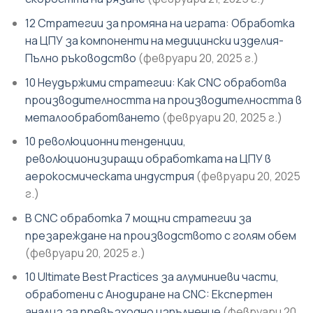
12 Стратегии за промяна на играта: Обработка
на ЦПУ за компоненти на медицински изделия-
Пълно ръководство
(февруари 20, 2025 г.)
10 Неудържими стратегии: Как CNC обработва
производителността на производителността в
металообработването
(февруари 20, 2025 г.)
10 революционни тенденции,
революционизиращи обработката на ЦПУ в
аерокосмическата индустрия
(февруари 20, 2025
г.)
В CNC обработка 7 мощни стратегии за
презареждане на производството с голям обем
(февруари 20, 2025 г.)
10 Ultimate Best Practices за алуминиеви части,
обработени с Анодиране на CNC: Експертен
анализ за превъзходно изпълнение
(февруари 20,