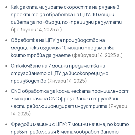
Как да оптимизирате скоростта на рязане в
проектите за обработка на ЦПУ: 10 мощни
съвета за по -бързи, по -прецизни резултати
(февруари 14, 2025 г.)
Обработка на ЦПУ за производство на
медицински изделия: 10 мощни предимства,
които трябва да знаете
(февруари 14, 2025 г.)
Отключване на 7 мощни предимства на
струговането с ЦПУ за високопрецизно
производство
(Януари 14, 2025)
CNC обработка за космическата промишленост:
7 мощни начина CNC фрезовани и струговани
части революционизират индустрията
(Януари
14, 2025)
Фрезови машини с ЦПУ: 7 мощни начина, по които
правят революция в металообработването