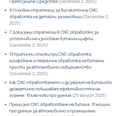
Превозните Средства
(December 2, 2025)
9 Основни стратегии за високоточна CNC
обработка на детайли за маховици
(December 2,
2025)
7 Доказани стратегии в CNC обработка за
устойчиви на износване бутални щифти
(December 2, 2025)
10 Критични стъпки при CNC обработка,
шлифоване и термична обработка на бутални
пръсти за автомобилно съвършенство
(December 2, 2025)
Как CNC обработването и дизайнът на буталото
драматично повишават ефективността на
горене: 10 ключови прозрения
(29 август 2025)
Прецизно CNC обработване на бутала: 10 мощни
прозрения за автомобилно и промишлено