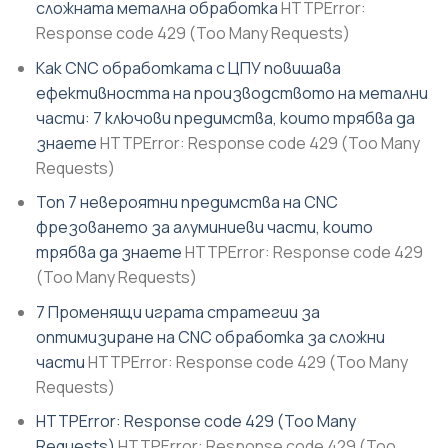
сложната метална обработка
HTTPError:
Response code 429 (Too Many Requests)
Как CNC обработката с ЦПУ повишава
ефективността на производството на метални
части: 7 ключови предимства, които трябва да
знаете
HTTPError: Response code 429 (Too Many
Requests)
Топ 7 невероятни предимства на CNC
фрезоването за алуминиеви части, които
трябва да знаете
HTTPError: Response code 429
(Too Many Requests)
7 Променящи играта стратегии за
оптимизиране на CNC обработка за сложни
части
HTTPError: Response code 429 (Too Many
Requests)
HTTPError: Response code 429 (Too Many
Requests)
HTTPError: Response code 429 (Too