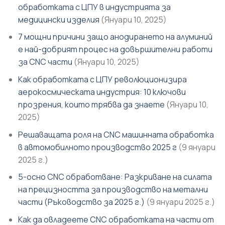
обработката с ЦПУ в индустрията за
медицински изделия
(Януари 10, 2025)
7 мощни причини защо анодирането на алуминий
е най-добрият процес на довършителни работи
за CNC части
(Януари 10, 2025)
Как обработката с ЦПУ революционизира
аерокосмическата индустрия: 10 ключови
прозрения, които трябва да знаете
(Януари 10,
2025)
Решаващата роля на CNC машинната обработка
в автомобилното производство 2025 г
(9 януари
2025 г.)
5-осно CNC обработване: Разкриване на силата
на прецизността за производство на метални
части (Ръководство за 2025 г.)
(9 януари 2025 г.)
Как да овладеете CNC обработката на части от