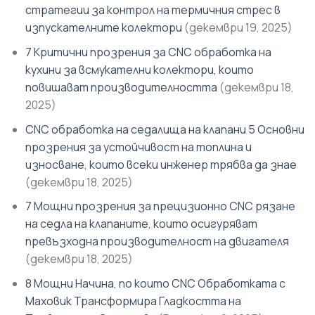
стратегии за контрол на термичния стрес в
изпускателните колектори
(декември 19, 2025)
7 Критични прозрения за CNC обработка на
кухини за всмукателни колектори, които
повишават производителността
(декември 18,
2025)
CNC обработка на седалища на клапани 5 Основни
прозрения за устойчивост на топлина и
износване, които всеки инженер трябва да знае
(декември 18, 2025)
7 Мощни прозрения за прецизионно CNC рязане
на седла на клапаните, които осигуряват
превъзходна производителност на двигателя
(декември 18, 2025)
8 Мощни Начина, по които CNC Обработката с
Маховик Трансформира Гладкостта на