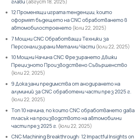
глави
(август 18, 2025)
12 Променящи играта тенденции, които
оформят бъдещето на CNC обработването в
автомобилостроенето
(юли 22, 2025)
7 Мощни CNC Обработващи Техники за
Персонализирани Метални Части
(юли 22, 2025)
10 Мощни Начина CNC Фрезирането Движи
Прецизното Производствено Съвършенство
(юли 22, 2025)
9 Доказани предимства от анодирането на
алуминий за CNC обработени части през 2025 г.
(юли 22, 2025)
Топ 10 начина, по които CNC обработването дава
тласък на производството на автомобилни
части през 2025 г.
(юли 22, 2025)
CNC Machining Breakthrough: 12 Impactful Insights on