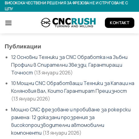
Skip
ВИСОКОКАЧЕСТВЕНИ РЕШЕНИЯ ЗА ФРЕЗОВАНЕ И СТРУГОВАНЕ С
ЦПУ
to
content
КОНТАКТ
Публикации
12 Основни Техники за CNC Обработка на Зъбни
Профили в Спирателни Звезди, Гарантиращи
Точност
(13 януари 2026)
10 Мощни CNC Обработващи Техники за Капаци на
Коляновия Вал, Които Гарантират Прецизност
(13 януари 2026)
Мощно CNC фрезоване и пробиване за рокерски
рамена: 12 доказани прозрения за
високопроизводителни автомобилни
компоненти
(13 януари 2026)