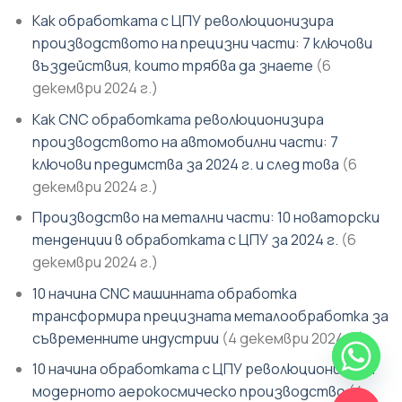
Как обработката с ЦПУ революционизира
производството на прецизни части: 7 ключови
въздействия, които трябва да знаете
(6
декември 2024 г.)
Как CNC обработката революционизира
производството на автомобилни части: 7
ключови предимства за 2024 г. и след това
(6
декември 2024 г.)
Производство на метални части: 10 новаторски
тенденции в обработката с ЦПУ за 2024 г.
(6
декември 2024 г.)
10 начина CNC машинната обработка
трансформира прецизната металообработка за
съвременните индустрии
(4 декември 2024 г.)
CHATY
10 начина обработката с ЦПУ революционизира
модерното аерокосмическо производство
(4
НА