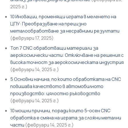
2025 г.)
10 Иновации, променящи играта в меленето на
ЦПУ: Преобразуване на прецизно
металообработване за несравними резултати
(февруари 17, 2025)
Топ 7 CNC обработващи материали за
аерокосмически части: Отключване на решения с
висока точност за аерокосмическата индустрия
(февруари 14, 2025 г.)
5 Основни начина, по които обработката на CNC
повишава качеството в автомобилното
производство: цялостно ръководство
(февруари 14, 2025 г.)
10 мощни причини, поради които 5-осен CNC
обработка е смяна на играта за сложни метални
части
(февруари 14, 2025 г.)