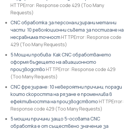
HTTPError: Response code 429 (Too Many
Requests)
CNC обработка за персонализирани метални
части: 10 революционни съвета за постигане на
несравнима точност
HTTPError: Response code
429 (Too Many Requests)
5 Мощни пробива: Как CNC обработването
оформя бъдещето на авиационното
производство
HTTPError: Response code 429
(Too Many Requests)
CNC фрезиране: 10 невероятни причини, поради
които скоростта на рязане е променлива в
ефективността на производството
HTTPError:
Response code 429 (Too Many Requests)
5 мощни причини защо 5-осовата CNC
обработка е от съществено значение за