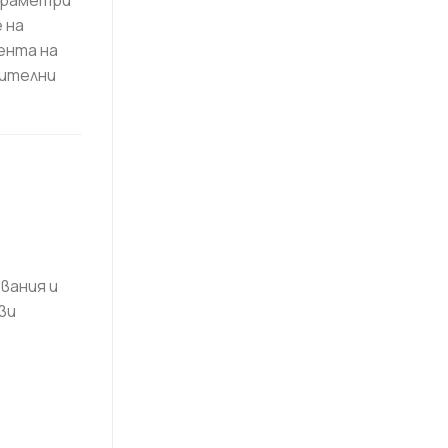
араметри
 на
ента на
оителни
вания и
ви