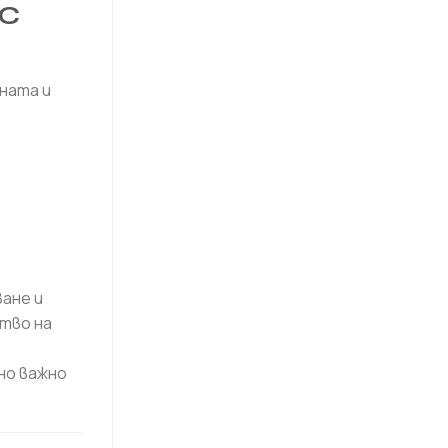
NC
ната и
ане и
тво на
но важно