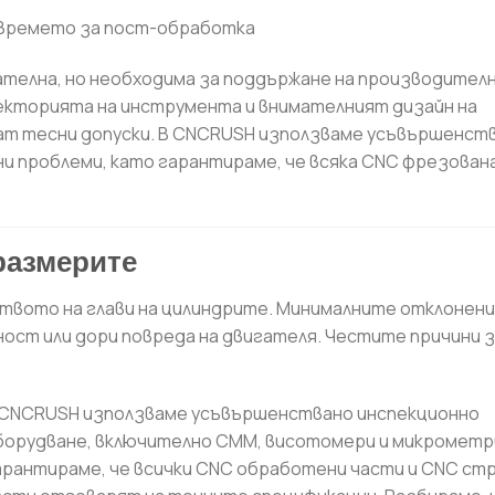
а времето за пост-обработка
телна, но необходима за поддържане на производител
аекторията на инструмента и внимателният дизайн на
т тесни допуски. В CNCRUSH използваме усъвършенст
 проблеми, като гарантираме, че всяка CNC фрезована
размерите
твото на глави на цилиндрите. Минималните отклонен
ост или дори повреда на двигателя. Честите причини 
 CNCRUSH използваме усъвършенствано инспекционно
борудване, включително CMM, висотомери и микрометри
арантираме, че всички CNC обработени части и CNC ст