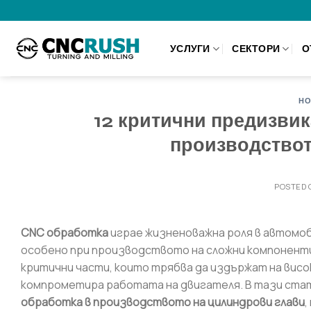
Skip
to
content
УСЛУГИ
СЕКТОРИ
О
НО
12 критични предизви
производствот
POSTED
CNC обработка
играе жизненоважна роля в автомо
особено при производството на сложни компоненти
критични части, които трябва да издържат на висо
компрометира работата на двигателя. В тази ста
обработка в производството на цилиндрови глави
,