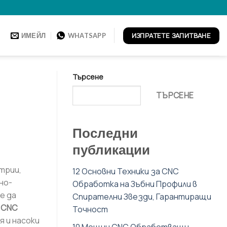
ИЗПРАТЕТЕ ЗАПИТВАНЕ
ИМЕЙЛ
WHATSAPP
Търсене
ТЪРСЕНЕ
Последни
публикации
трии,
12 Основни Техники за CNC
но-
Обработка на Зъбни Профили в
е да
Спирателни Звезди, Гарантиращи
 CNC
Точност
я и насоки
10 Мощни CNC Обработващи