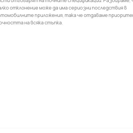
асти отговарят на точните спецификации. Разбираме, 
алко отклонение може да има сериозни последствия в
втомобилните приложения, така че отдаваме приорите
очността на всяка стъпка.