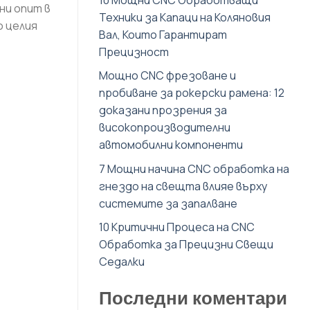
ни опит в
Техники за Капаци на Коляновия
о целия
Вал, Които Гарантират
Прецизност
Мощно CNC фрезоване и
пробиване за рокерски рамена: 12
доказани прозрения за
високопроизводителни
автомобилни компоненти
7 Мощни начина CNC обработка на
гнездо на свещта влияе върху
системите за запалване
10 Критични Процеса на CNC
Обработка за Прецизни Свещи
Седалки
Последни коментари