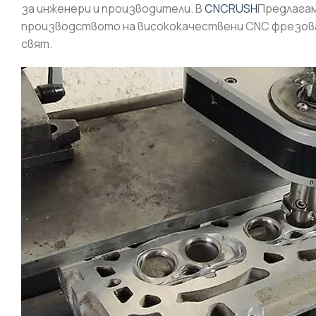
за инженери и производители. В
CNCRUSH
Предлагам
производството на висококачествени CNC фрезован
свят.