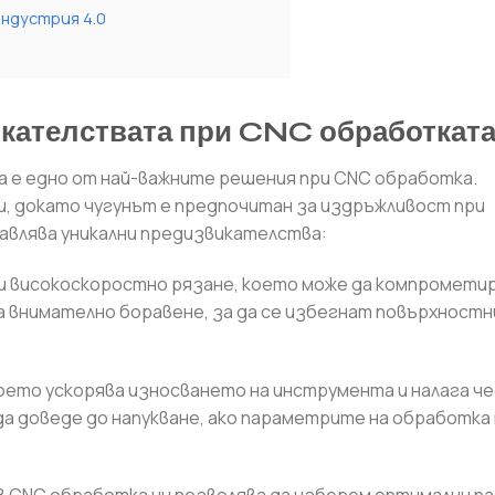
ндустрия 4.0
викателствата при CNC обработката
а е едно от най-важните решения при CNC обработка.
ли, докато чугунът е предпочитан за издръжливост при
авлява уникални предизвикателства:
при високоскоростно рязане, което може да компромети
 внимателно боравене, за да се избегнат повърхностн
което ускорява износването на инструмента и налага ч
а доведе до напукване, ако параметрите на обработка 