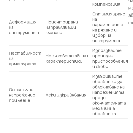
ч
компенсация
м
Оптимизиране
а
на
Деформация
Нецентрирани
т
параметрите
на
направляващи
на рязане и
инструмента
клапани
избор на
инструмент
Използвайте
Нестабилност
Несъответстващи
прецизни
на
характеристики
приспособления
арматурата
и скоби
Извършвайте
обработки за
облекчаване на
Остатъчно
напреженията
напрежение
Леки изкривявания
преди
при леене
окончателната
механична
обработка