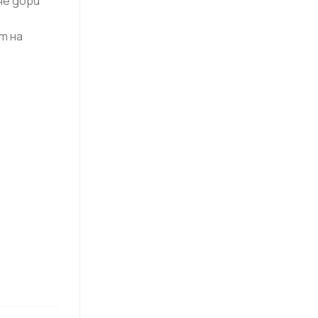
че дори
т на