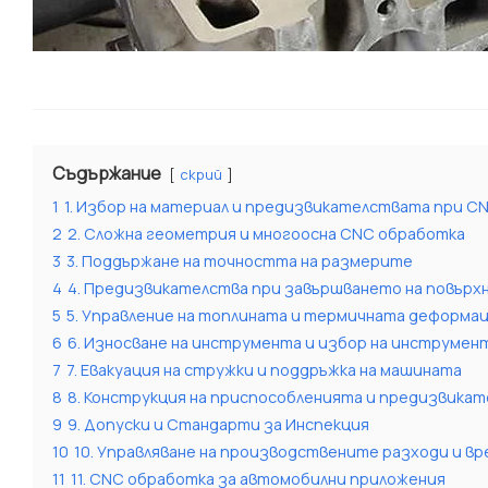
Съдържание
скрий
1
1. Избор на материал и предизвикателствата при C
2
2. Сложна геометрия и многоосна CNC обработка
3
3. Поддържане на точността на размерите
4
4. Предизвикателства при завършването на повър
5
5. Управление на топлината и термичната деформа
6
6. Износване на инструмента и избор на инструмен
7
7. Евакуация на стружки и поддръжка на машината
8
8. Конструкция на приспособленията и предизвикат
9
9. Допуски и Стандарти за Инспекция
10
10. Управляване на производствените разходи и в
11
11. CNC обработка за автомобилни приложения