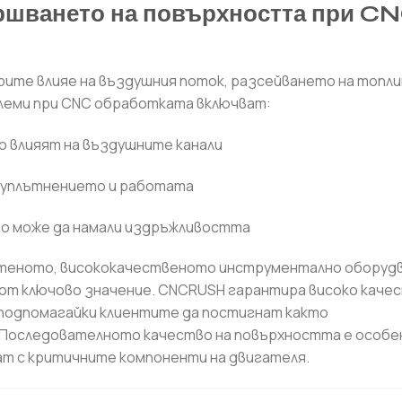
ършването на повърхността при C
рите влияе на въздушния поток, разсейването на топли
леми при CNC обработката включват:
о влияят на въздушните канали
т уплътнението и работата
о може да намали издръжливостта
теното, висококачественото инструментално оборудв
от ключово значение. CNCRUSH гарантира високо качес
 подпомагайки клиентите да постигнат както
 Последователното качество на повърхността е особе
т с критичните компоненти на двигателя.