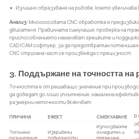
Излишно образуване на ръбове, което увеличав
Анализ:
Многоосовата CNC обработка е предизвика
двигателя. Правилната симулация, проверка на тр
приспособлението намаляват грешките и поддържа
CAD/CAM софтуер, за да предотвратим потенциални
CNC стругана част се произвежда с прецизност.
3. Поддържане на точността на 
Точността е от решаващо значение при производс
да доведат до лошо уплътнение, намалена ефективн
размерни неточности включват:
В
ПРИЧИНА
ЕФЕКТ
СМЕКЧАВАНЕ
о
Използвайте
г
Топлинно
Изкривени
охладител и
разширение
повърхности
термична