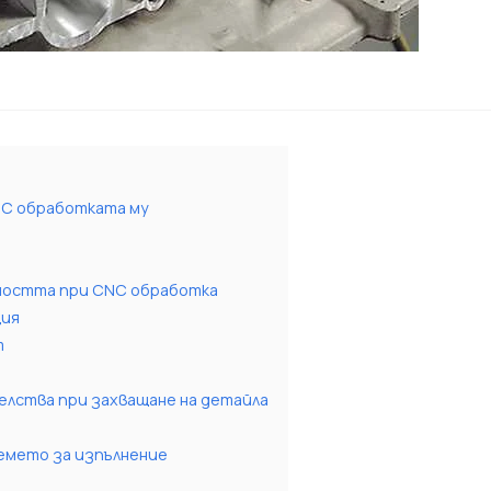
NC обработката му
хността при CNC обработка
ция
т
елства при захващане на детайла
ремето за изпълнение