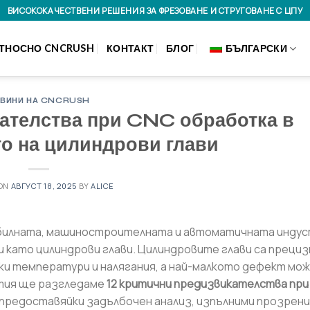
ВИСОКОКАЧЕСТВЕНИ РЕШЕНИЯ ЗА ФРЕЗОВАНЕ И СТРУГОВАНЕ С ЦПУ
ТНОСНО CNCRUSH
КОНТАКТ
БЛОГ
БЪЛГАРСКИ
ВИНИ НА CNCRUSH
кателства при CNC обработка в
о на цилиндрови глави
 ON
АВГУСТ 18, 2025
BY
ALICE
билната, машиностроителната и автоматичната индус
 като цилиндрови глави. Цилиндровите глави са прециз
ки температури и налягания, а най-малкото дефект мож
тия ще разгледаме
12 критични предизвикателства при
 предоставяйки задълбочен анализ, изпълними прозрени