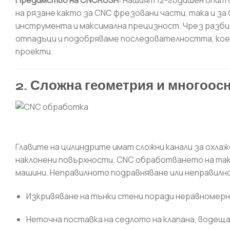
Предимство на CNCRUSH:
Нашият 12-годишен опит 
на рязане както за CNC фрезовани части, така и за
инструмента и максимална прецизност. Чрез разби
отпадъци и подобряваме последователността, кое
проекти.
2. Сложна геометрия и многоос
Главите на цилиндрите имат сложни канали за охла
наклонени повърхности. CNC обработването на таки
машини. Неправилното подравняване или неправилн
Изкривяване на тънки стени поради неравномер
Неточна поставка на седлото на клапана, водеща