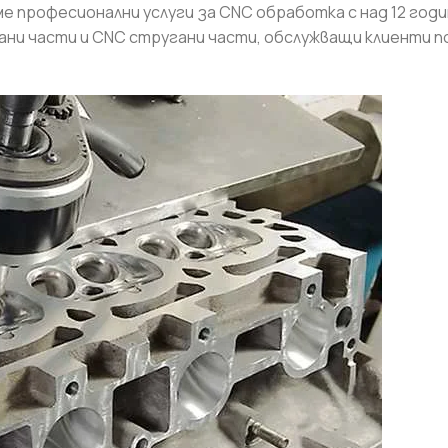
е професионални услуги за CNC обработка с над 12 годи
и части и CNC стругани части, обслужващи клиенти п