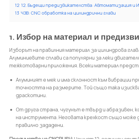
12
12. Бъдещи предизвикателства: Автоматизация и И
13
ЧЗВ: CNC обработка на цилиндрични глави
1. Избор на материал и предиз
Изборът на правилния материал за цилиндрова глав
Алуминиевите сплави са популярни за леки двигате
тежкотоварни приложения. Всеки материал предст
Алуминият е мек и има склонност към вибрации 
точността на размерите. Той също така изисква
драскотини.
От друга страна, чугунът е твърд и абразивен, 
на инструмента. Неговата крехкост също може д
правилно зададени.