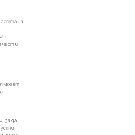
ността на
ван
 част и
ия могат
за
, за да
ругани