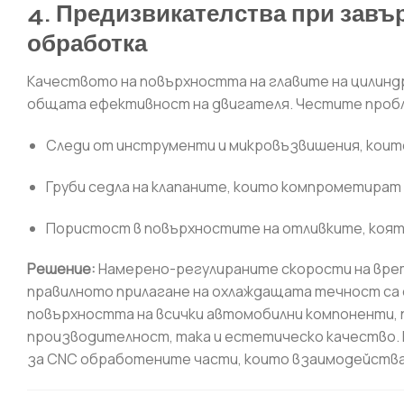
4. Предизвикателства при зав
обработка
Качеството на повърхността на главите на цилинд
общата ефективност на двигателя. Честите проб
Следи от инструменти и микровъзвишения, коит
Груби седла на клапаните, които компрометира
Пористост в повърхностите на отливките, коят
Решение:
Намерено-регулираните скорости на вре
правилното прилагане на охлаждащата течност са 
повърхността на всички автомобилни компоненти,
производителност, така и естетическо качество.
за CNC обработените части, които взаимодейства