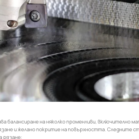
ва балансиране на няколко променливи, включително ма
язане и желано покритие на повърхността. Следните с
а рязане: