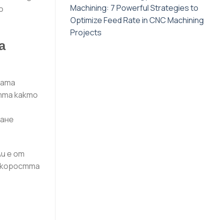
Machining: 7 Powerful Strategies to
о
Optimize Feed Rate in CNC Machining
Projects
а
ната
тта както
зане
и е от
 Скоростта