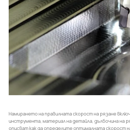
Намирането на правилната скорост на рязане включ
инструмента, материал на детайла, дълбочина на р
описват как да определите оптималната скорост н