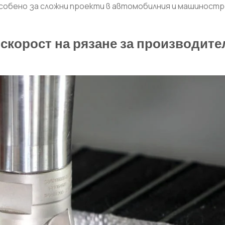
особено за сложни проекти в автомобилния и машиност
 скорост на рязане за производите