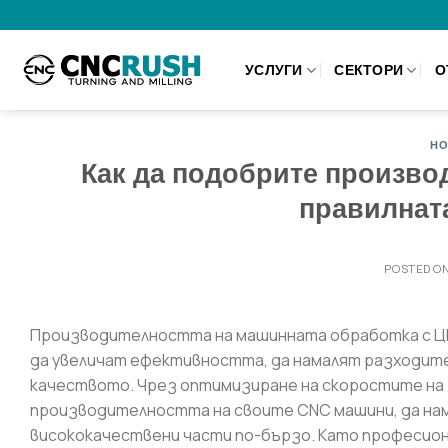
Skip
to
content
УСЛУГИ
СЕКТОРИ
О
НО
Как да подобрите производ
правилната
POSTED O
Производителността на машинната обработка с Ц
да увеличат ефективността, да намалят разходите 
качеството. Чрез оптимизиране на скоростите на
производителността на своите CNC машини, да на
висококачествени части по-бързо. Като професиона