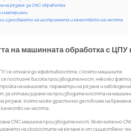
а на рязане за CNC обработка
ени материали
рху износването на инструмента и качеството на частта
та на машинната обработка с ЦПУ 
У се отнася до ефективността, с която машините
а се постигне висока производителност, няколко факто
тройка на машината, параметри на рязане и наблюдение
ент за оптимизиране на производителността на машин
а рязане, която може драстично да повлияе на времена
 качество на частта.
а гама CNC машинна производителност, включително CN
ирането на скоростите на рязане е от съществено зн