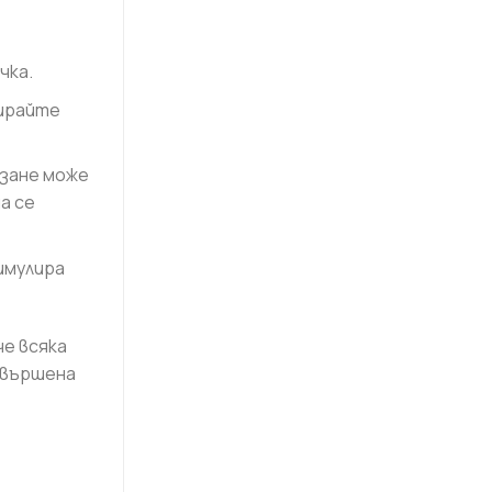
чка.
гирайте
язане може
а се
имулира
е всяка
авършена