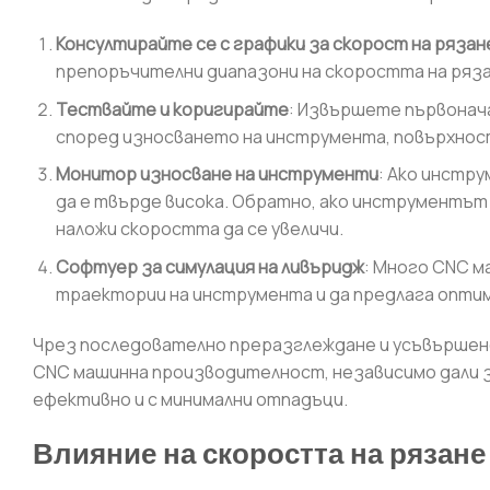
Консултирайте се с графики за скорост на рязан
препоръчителни диапазони на скоростта на ряза
Тествайте и коригирайте
: Извършете първонач
според износването на инструмента, повърхнос
Монитор износване на инструменти
: Ако инстр
да е твърде висока. Обратно, ако инструментът 
наложи скоростта да се увеличи.
Софтуер за симулация на ливъридж
: Много CNC м
траектории на инструмента и да предлага оптим
Чрез последователно преразглеждане и усъвършенс
CNC машинна производителност, независимо дали з
ефективно и с минимални отпадъци.
Влияние на скоростта на рязан