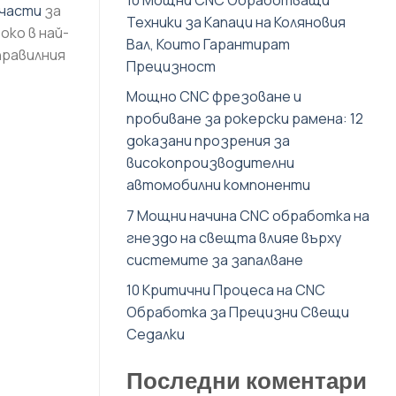
 части
за
Техники за Капаци на Коляновия
ко в най-
Вал, Които Гарантират
правилния
Прецизност
Мощно CNC фрезоване и
пробиване за рокерски рамена: 12
доказани прозрения за
високопроизводителни
автомобилни компоненти
7 Мощни начина CNC обработка на
гнездо на свещта влияе върху
системите за запалване
10 Критични Процеса на CNC
Обработка за Прецизни Свещи
Седалки
Последни коментари