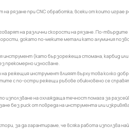
 на рязане при CNC обработка, всеки от които играе р
говарят на различни скорости на рязане. По-твърдите
орости, докато по-меките метали като алуминия позв
я инструмент (като бързорежеща стомана, карбид или
ез прекомерно износване.
 на режещия инструмент влияят върху това колко добр
тите с по-остри режещи ръбове обикновено се справят
то използване на охлаждаща течност помага за разсей
зане без риск от повреда на инструмента или изкривяв
тори, за да гарантираме, че всяка работа използва на