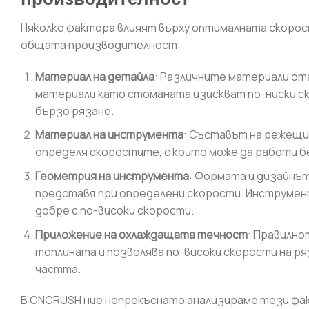
Няколко фактора влияят върху оптималната скорост
общата производителност:
Материал на детайла
: Различните материали от
материали като стоманата изискват по-ниски ск
бързо рязане.
Материал на инструмента
: Съставът на режещи
определя скоростите, с които може да работи б
Геометрия на инструмента
: Формата и дизайнът
представя при определени скорости. Инструмен
добре с по-високи скорости.
Приложение на охлаждащата течност
: Правилно
топлината и позволява по-високи скорости на ря
частта.
В CNCRUSH ние непрекъснато анализираме тези фак