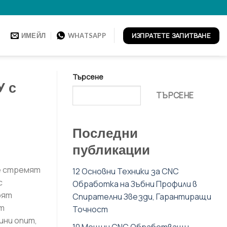
ИЗПРАТЕТЕ ЗАПИТВАНЕ
ИМЕЙЛ
WHATSAPP
Търсене
У с
ТЪРСЕНЕ
Последни
публикации
е стремят
12 Основни Техники за CNC
с
Обработка на Зъбни Профили в
рят
Спирателни Звезди, Гарантиращи
т
Точност
ини опит,
10 Мощни CNC Обработващи