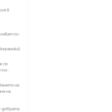
оля в
оляват по-
 керамика)
е се
 по-
ването на
ане на
й-добрата