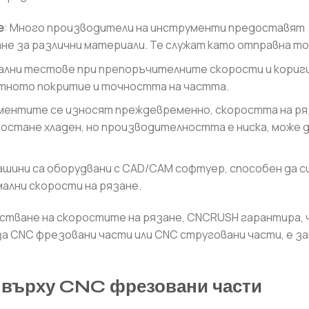
е
: Много производители на инструменти предоставят
не за различни материали. Те служат като отправна то
ални тестове при препоръчителните скорости и кори
тното покритие и точността на частта.
ументите се износят преждевременно, скоростта на р
остане хладен, но производителността е ниска, може д
ашини са оборудвани с CAD/CAM софтуер, способен да с
ални скорости на рязане.
тване на скоростите на рязане, CNCRUSH гарантира, ч
а CNC фрезовани части или CNC струговани части, е з
е върху CNC фрезовани части