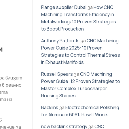
Flange supplier Dubai
за
How CNC
Machining Transforms Efficiency in
Metalworking: 10 Proven Strategies
to Boost Production
Anthony Patton Jr.
за
CNC Machining
Power Guide 2025: 10 Proven
и
Strategies to Control Thermal Stress
in Exhaust Manifolds
Russell Spears
за
CNC Machining
ра влизат
Power Guide: 12 Proven Strategies to
 в реално
Master Complex Turbocharger
ната
Housing Shapes
та на
Backlink
за
Electrochemical Polishing
for Aluminum 6061: How It Works
C
new backlink strategy
за
CNC
ачение за