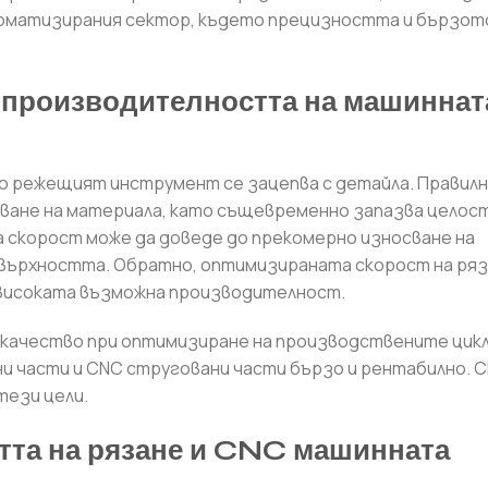
томатизирания сектор, където прецизността и бързот
в производителността на машиннат
зо режещият инструмент се зацепва с детайла. Правил
ване на материала, като същевременно запазва целос
а скорост може да доведе до прекомерно износване на
овърхността. Обратно, оптимизираната скорост на ря
-високата възможна производителност.
качество при оптимизиране на производствените цикл
и части и CNC струговани части бързо и рентабилно.
тези цели.
тта на рязане и CNC машинната