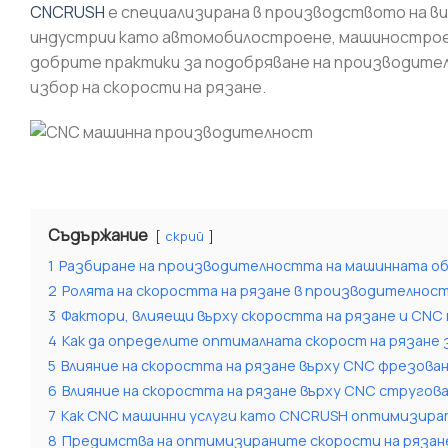
CNCRUSH
е специализирана в производството на в
индустрии като автомобилостроене, машиностроен
добрите практики за подобряване на производител
избор на скорости на рязане.
Съдържание
скрий
1
Разбиране на производителността на машинната об
2
Ролята на скоростта на рязане в производителнос
3
Фактори, влияещи върху скоростта на рязане и CN
4
Как да определите оптималната скорост на рязане 
5
Влияние на скоростта на рязане върху CNC фрезова
6
Влияние на скоростта на рязане върху CNC стругов
7
Как CNC машинни услуги като CNCRUSH оптимизира
8
Предимства на оптимизираните скорости на рязане