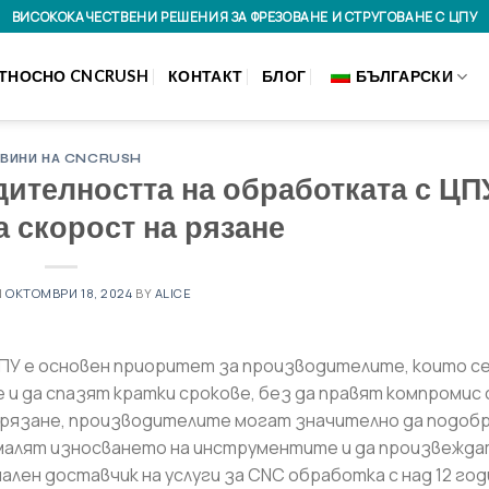
ВИСОКОКАЧЕСТВЕНИ РЕШЕНИЯ ЗА ФРЕЗОВАНЕ И СТРУГОВАНЕ С ЦПУ
ТНОСНО CNCRUSH
КОНТАКТ
БЛОГ
БЪЛГАРСКИ
ВИНИ НА CNCRUSH
ителността на обработката с ЦП
 скорост на рязане
N
ОКТОМВРИ 18, 2024
BY
ALICE
ПУ е основен приоритет за производителите, които с
и да спазят кратки срокове, без да правят компромис 
 рязане, производителите могат значително да подоб
малят износването на инструментите и да произвежда
лен доставчик на услуги за CNC обработка с над 12 год