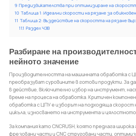
9
Предизвикателства при оптимизиране на скоростт
10
Таблица 1: Идеални скорости на рязане за обикнов
11
Таблица 2: Въздействие на скоростта на рязане въ
11.1
Раздел ЧЗВ
Разбиране на производителност
нейното значение
Производителността на машинната обработка с ЦП
преобразуват суровините в готови продукти. За д
в действие, включително избор на инструмент, нас
време на процеса на обработка. Критичен компон
обработка с ЦПУ е изборът на подходяща скорост н
цикъла, износването на инструмента и цялостното
За компания като CNCRUSH, която предлага широк
фрезовани части и CNC струговани части, оптимиз