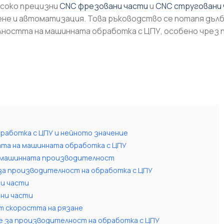
исоко прецизни
CNC фрезовани части
и
CNC струговани
е и автоматизация. Това ръководство се потапя дълбо
ността на машинната обработка с ЦПУ, особено чрез 
работка с ЦПУ и нейното значение
тта на машинната обработка с ЦПУ
C машинната производителност
за производителност на обработка с ЦПУ
ни части
ани части
т скоростта на рязане
 за производителност на обработка с ЦПУ