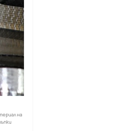
териал на
тъпки