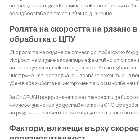
посрещане на изискванията на автомобилния и ав
производство са от решаващо значение.
Ролята на скоростта на рязане 
обработка с ЦПУ
Скоростта на рязане се отнася до това колко бър
скорост на рязане гарантира ефективно отстраня
на инструмента, така и на детайла. Лошо избранат
инструмента, прегряване и грапаво покритие на п
увеличава живота на инструмента и осигурява най
За CNCRUSH поддържането на стандарти за високо 
ключово значение за доставянето на CNC фрезован
на рязане е основен параметър за постигането на 
Фактори, влияещи върху скорос
производителност