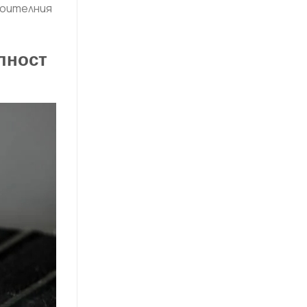
роителния
лност