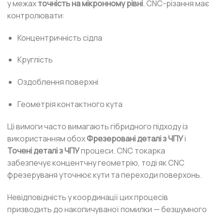
у межах
точність на мікронному рівні
. CNC-різання має
контролювати:
Концентричність сідла
Круглість
Оздоблення поверхні
Геометрія контактного кута
Ці вимоги часто вимагають гібридного підходу із
використанням обох
Фрезеровані деталі з ЧПУ
і
Точені деталі з ЧПУ
процеси. CNC токарка
забезпечує концентчну геометрію, тоді як CNC
фрезеруваня уточнює кути та переходи поверхонь.
Невідповідність у координації цих процесів
призводить до накопичуваної помилки — безшумного