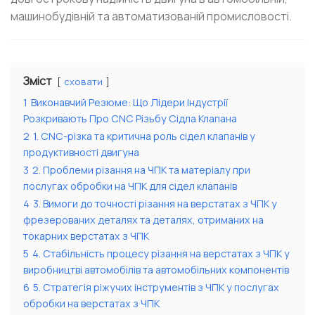
машинобудівній та автоматизованій промисловості.
Зміст
сховати
1
Виконавчий Резюме: Що Лідери Індустрії
Розкривають Про CNC Різьбу Сідла Клапана
2
1. CNC-різка та критична роль сідел клапанів у
продуктивності двигуна
3
2. Проблеми різання на ЧПК та матеріалу при
послугах обробки на ЧПК для сідел клапанів
4
3. Вимоги до точності різання на верстатах з ЧПК у
фрезерованих деталях та деталях, отриманих на
токарних верстатах з ЧПК
5
4. Стабільність процесу різання на верстатах з ЧПК у
виробництві автомобілів та автомобільних компонентів
6
5. Стратегія ріжучих інструментів з ЧПК у послугах
обробки на верстатах з ЧПК