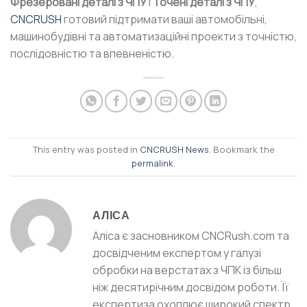
Фрезеровані деталі з ЧПУ
і
Точені деталі з ЧПУ
,
CNCRUSH
готовий підтримати ваші автомобільні,
машинобудівні та автоматизаційні проекти з точністю,
послідовністю та впевненістю.
This entry was posted in
CNCRUSH News
. Bookmark the
permalink
.
АЛІСА
Аліса є засновником CNCRush.com та
досвідченим експертом у галузі
обробки на верстатах з ЧПК із більш
ніж десятирічним досвідом роботи. Її
експертиза охоплює широкий спектр