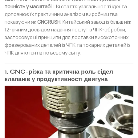
точність у масштабі
. Ця стаття узагальнює ті ідеї та
доповнює їх практичним аналізом виробництва,
показуючи як
CNCRUSH
, Китайський завод із більш ніж
12-річним досвідом надання послуг із ЧПК-обробки,
застосовує ці принципи для доставки високоточних
фрезерованих деталей із ЧПК та токарних деталей із
ЧПК для клієнтів по всьому світу.
1. CNC-різка та критична роль сідел
клапанів у продуктивності двигуна