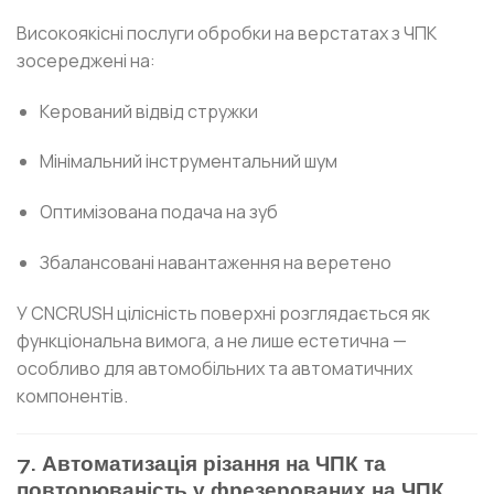
Високоякісні послуги обробки на верстатах з ЧПК
зосереджені на:
Керований відвід стружки
Мінімальний інструментальний шум
Оптимізована подача на зуб
Збалансовані навантаження на веретено
У CNCRUSH цілісність поверхні розглядається як
функціональна вимога, а не лише естетична —
особливо для автомобільних та автоматичних
компонентів.
7. Автоматизація різання на ЧПК та
повторюваність у фрезерованих на ЧПК