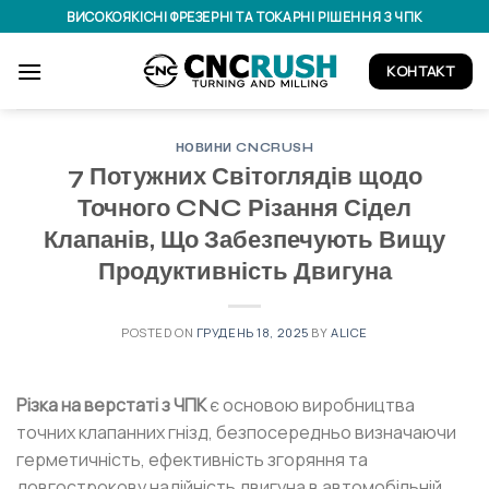
Skip
ВИСОКОЯКІСНІ ФРЕЗЕРНІ ТА ТОКАРНІ РІШЕННЯ З ЧПК
to
content
КОНТАКТ
НОВИНИ CNCRUSH
7 Потужних Світоглядів щодо
Точного CNC Різання Сідел
Клапанів, Що Забезпечують Вищу
Продуктивність Двигуна
POSTED ON
ГРУДЕНЬ 18, 2025
BY
ALICE
Різка на верстаті з ЧПК
є основою виробництва
точних клапанних гнізд, безпосередньо визначаючи
герметичність, ефективність згоряння та
довгострокову надійність двигуна в автомобільній,