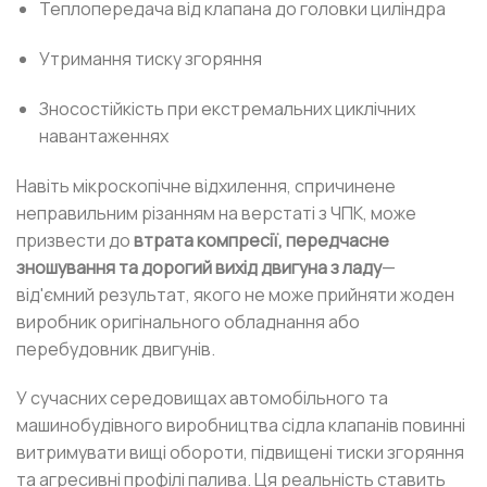
Теплопередача від клапана до головки циліндра
Утримання тиску згоряння
Зносостійкість при екстремальних циклічних
навантаженнях
Навіть мікроскопічне відхилення, спричинене
неправильним різанням на верстаті з ЧПК, може
призвести до
втрата компресії, передчасне
зношування та дорогий вихід двигуна з ладу
—
від'ємний результат, якого не може прийняти жоден
виробник оригінального обладнання або
перебудовник двигунів.
У сучасних середовищах автомобільного та
машинобудівного виробництва сідла клапанів повинні
витримувати вищі обороти, підвищені тиски згоряння
та агресивні профілі палива. Ця реальність ставить