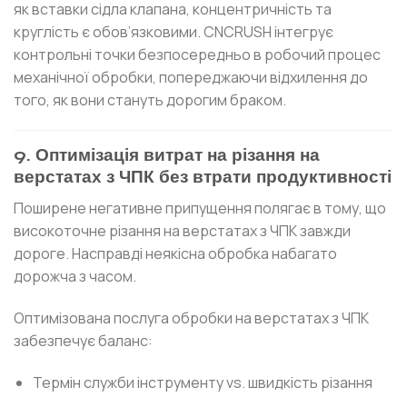
як вставки сідла клапана, концентричність та
круглість є обов’язковими. CNCRUSH інтегрує
контрольні точки безпосередньо в робочий процес
механічної обробки, попереджаючи відхилення до
того, як вони стануть дорогим браком.
9. Оптимізація витрат на різання на
верстатах з ЧПК без втрати продуктивності
Поширене негативне припущення полягає в тому, що
високоточне різання на верстатах з ЧПК завжди
дороге. Насправді неякісна обробка набагато
дорожча з часом.
Оптимізована послуга обробки на верстатах з ЧПК
забезпечує баланс:
Термін служби інструменту vs. швидкість різання