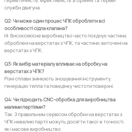
герметичність, ефективність згоряння та термін
служби двигуна.
Q2: Чи може один процес ЧПК обробляти всі
особливості сідла клапана?
Ні. Високоякісне виробництво часто поєднує частини,
оброблені на верстатах з ЧПК, та частини, виточені на
верстатах з ЧПК.
Q3: Як вибір матеріалу впливає на обробку на
верстатах з ЧПК?
Різні сплави змінюють зношування інструменту,
генерацію тепла та поведінку чистоти поверхні.
Q4: Чи підходить CNC-обробка для виробництва
малими партіями?
Так. З правильним сервісом обробки на верстатах з
ЧПК невеликі партії можуть досягти такої ж точності,
як і масове виробництво.