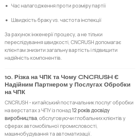
Час налагодження проти розміру партії
Швидкість браку vs. частота інспекції
За рахунок інженерії процесу, а не тільки
переслідування швидкості, CNCRUSH допомагає
клієнтам знизити загальну вартість і підвищити
надійність компонентів.
10. Різка на ЧПК та Чому CNCRUSH Є
Надійним Партнером у Послугах Обробки
на ЧПК
CNCRUSH - китайський постачальник послуг обробки
на верстатах з ЧПУ із понад
12 років досвіду
виробництва
, обслуговуючи глобальних клієнтів у
сферах автомобільної промисловості,
машинобудування та автоматизації.