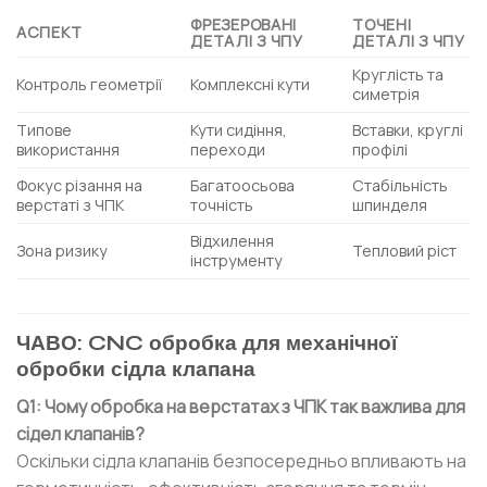
ФРЕЗЕРОВАНІ
ТОЧЕНІ
АСПЕКТ
ДЕТАЛІ З ЧПУ
ДЕТАЛІ З ЧПУ
Круглість та
Контроль геометрії
Комплексні кути
симетрія
Типове
Кути сидіння,
Вставки, круглі
використання
переходи
профілі
Фокус різання на
Багатоосьова
Стабільність
верстаті з ЧПК
точність
шпинделя
Відхилення
Зона ризику
Тепловий ріст
інструменту
ЧАВО: CNC обробка для механічної
обробки сідла клапана
Q1: Чому обробка на верстатах з ЧПК так важлива для
сідел клапанів?
Оскільки сідла клапанів безпосередньо впливають на