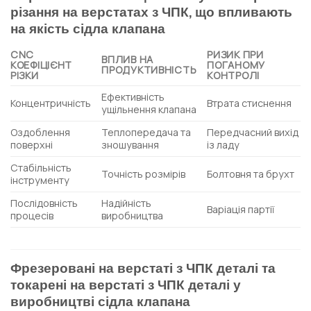
різання на верстатах з ЧПК, що впливають
на якість сідла клапана
CNC
РИЗИК ПРИ
ВПЛИВ НА
КОЕФІЦІЄНТ
ПОГАНОМУ
ПРОДУКТИВНІСТЬ
РІЗКИ
КОНТРОЛІ
Ефективність
Концентричність
Втрата стиснення
ущільнення клапана
Оздоблення
Теплопередача та
Передчасний вихід
поверхні
зношування
із ладу
Стабільність
Точність розмірів
Болтовня та брухт
інструменту
Послідовність
Надійність
Варіація партії
процесів
виробництва
Фрезеровані на верстаті з ЧПК деталі та
токарені на верстаті з ЧПК деталі у
виробництві сідла клапана