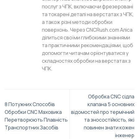
послуг з ЧПК, включаючи фрезеровані
та токарені деталі на верстатах з ЧПК,
а також різні методи обробки
поверхонь. Через CNCRush.com Аліса
ділиться своїми глибокими знаннями
та практичними рекомендаціями, щоб
допомогти читачам орієнтуватися у
складностях обробки на верстатах з
ЧПК.
Обробка CNC сідла
8 Потужних Способів
клапана 5 основних
Обробки CNC Маховика
відомостей про термічний
Перетворюють Плавність
та зносостійкість, які
Транспортних Засобів
повинен знати кожен
інженер