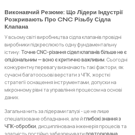
Виконавчий Резюме: Що Лідери Індустрії
Розкривають Про CNC Різьбу Сідла
Клапана
У всьому світі виробництва сідла клапанів провідні
виробники підкреслюють одну фундаментальну
істину:
Точне CNC-різання сідел клапанів більше не є
опціональним — воно є критично важливим
. Сьогодні
конкурентну перевагу визначають такі фактори, як
сучасні багатоосьові верстати з ЧПК, жорсткі
стратегії оснащення інструментами, допуски на
мікронному рівні та управління процесом на основі
даних.
Загальна нить за лідерами галузі - це не лише
спеціалізоване обладнання, але й
глибокі знання з
ЧПК-обробки
, дисциплінована інженерія процесів та
здатність постійно забезпечувати
повторювана