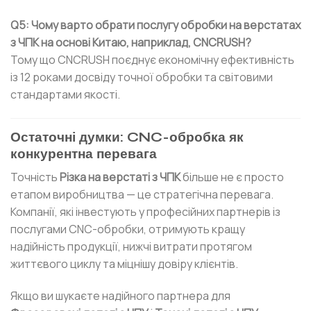
Q5: Чому варто обрати послугу обробки на верстатах
з ЧПК на основі Китаю, наприклад, CNCRUSH?
Тому що CNCRUSH поєднує економічну ефективність
із 12 роками досвіду точної обробки та світовими
стандартами якості.
Остаточні думки: CNC-обробка як
конкурентна перевага
Точність
Різка на верстаті з ЧПК
більше не є просто
етапом виробництва — це стратегічна перевага.
Компанії, які інвестують у професійних партнерів із
послугами CNC-обробки, отримують кращу
надійність продукції, нижчі витрати протягом
життєвого циклу та міцнішу довіру клієнтів.
Якщо ви шукаєте надійного партнера для