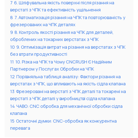
7
6. Шліфувальна якість поверхні після різання на
верстаті з ЧПК та ефективність ущільнення
8
7. Автоматизація різання на ЧПК та повторюваність у
фрезерованих на ЧПК деталях
9
8. Контроль якості різання на ЧПК для деталей,
оброблених на токарних верстатах з ЧПК
10
9. Оптимізація витрат на різання на верстатах з ЧПК
без втрати продуктивності
11
10. Різка на ЧПК та Чому CNCRUSH Є Надійним
Партнером у Послугах Обробки на ЧПК
12
Порівняльна таблиця аналізу: Фактори різання на
верстатах з ЧПК, що впливають на якість сідла клапана
13
Фрезеровані на верстаті з ЧПК деталі та токарені на
верстаті з ЧПК деталі у виробництві сідла клапана
14
ЧАВО: CNC обробка для механічної обробки сідла
клапана
15
Остаточні думки: CNC-обробка як конкурентна
перевага