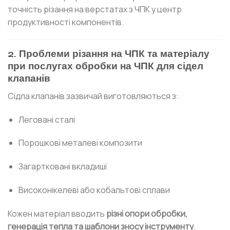
точність різання на верстатах з ЧПК у центр
продуктивності компонентів.
2. Проблеми різання на ЧПК та матеріалу
при послугах обробки на ЧПК для сідел
клапанів
Сідла клапанів зазвичай виготовляються з:
Леговані сталі
Порошкові металеві композити
Загартковані вкладиші
Високонікелеві або кобальтові сплави
Кожен матеріал вводить
різні опори обробки,
генерація тепла та шаблони зносу інструменту
.