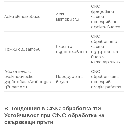
CNC
фрезовани
Леки
Леки автомобили
части
материали
осигуряват
ефективност
CNC
обработени
Якост и
части
Тежки двигатели
издръжливост
издържат на
високи
натоварвания
Двигатели с
CNC
електрическо
Прецизионна
обработката
задвижване/Хибридни
везна
осигурява
двигатели
гладка работа
8. Тенденция в CNC обработка #8 –
Устойчивост при CNC обработка на
свързващи пръти