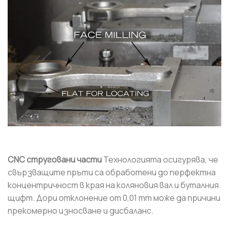
CNC струговани части
Технологията осигурява, че
свързващите пръти са обработени до перфектна
концентричност в края на коляновия вал и буталния
щифт. Дори отклонение от 0,01 mm може да причини
прекомерно износване и дисбаланс.