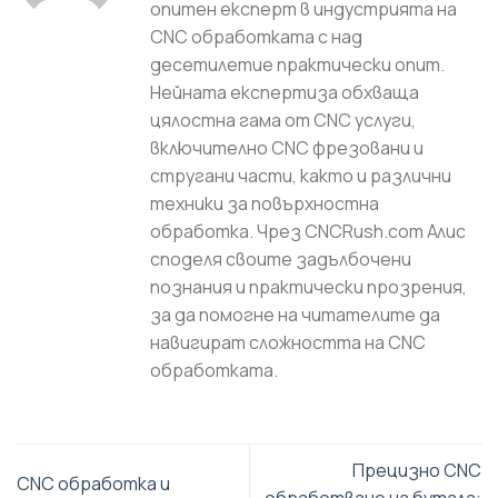
опитен експерт в индустрията на
CNC обработката с над
десетилетие практически опит.
Нейната експертиза обхваща
цялостна гама от CNC услуги,
включително CNC фрезовани и
стругани части, както и различни
техники за повърхностна
обработка. Чрез CNCRush.com Алис
споделя своите задълбочени
познания и практически прозрения,
за да помогне на читателите да
навигират сложността на CNC
обработката.
Прецизно CNC
CNC обработка и
обработване на бутала: