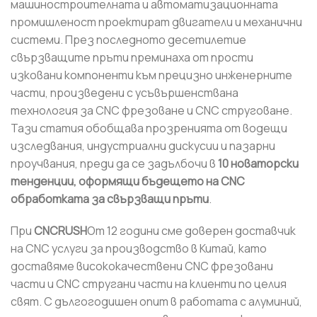
машиностроителната и автоматизационната
промишленост проектират двигатели и механични
системи. През последното десетилетие
свързващите пръти преминаха от прости
изковани компоненти към прецизно инженерните
части, произведени с усъвършенствана
технология за CNC фрезоване и CNC струговане.
Тази статия обобщава прозренията от водещи
изследвания, индустриални дискусии и пазарни
проучвания, преди да се задълбочи в
10 новаторски
тенденции, оформящи бъдещето на CNC
обработката за свързващи пръти
.
При
CNCRUSH
От 12 години сме доверен доставчик
на CNC услуги за производство в Китай, като
доставяме висококачествени CNC фрезовани
части и CNC стругани части на клиенти по целия
свят. С дългогодишен опит в работата с алуминий,