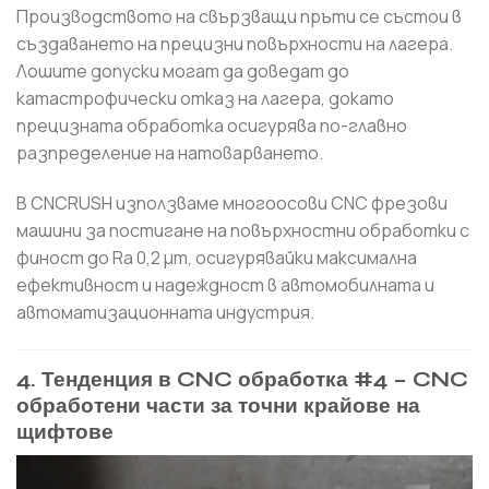
Производството на свързващи пръти се състои в
създаването на прецизни повърхности на лагера.
Лошите допуски могат да доведат до
катастрофически отказ на лагера, докато
прецизната обработка осигурява по-главно
разпределение на натоварването.
В CNCRUSH използваме многоосови CNC фрезови
машини за постигане на повърхностни обработки с
финост до Ra 0,2 μm, осигурявайки максимална
ефективност и надеждност в автомобилната и
автоматизационната индустрия.
4. Тенденция в CNC обработка #4 – CNC
обработени части за точни крайове на
щифтове