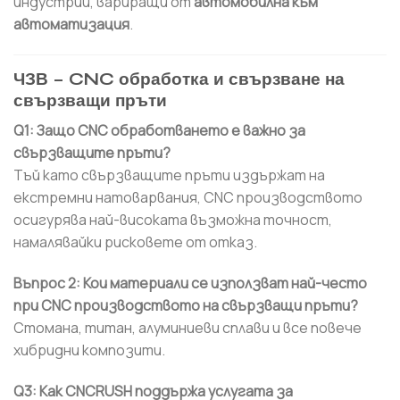
индустрии, вариращи от
автомобилна към
автоматизация
.
ЧЗВ – CNC обработка и свързване на
свързващи пръти
Q1: Защо CNC обработването е важно за
свързващите пръти?
Тъй като свързващите пръти издържат на
екстремни натоварвания, CNC производството
осигурява най-високата възможна точност,
намалявайки рисковете от отказ.
Въпрос 2: Кои материали се използват най-често
при CNC производството на свързващи пръти?
Стомана, титан, алуминиеви сплави и все повече
хибридни композити.
Q3: Как CNCRUSH поддържа услугата за