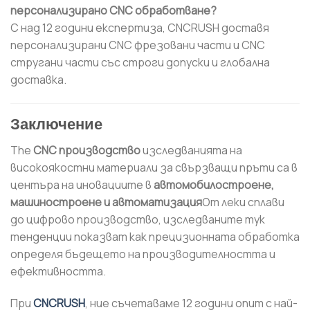
персонализирано CNC обработване?
С над 12 години експертиза, CNCRUSH доставя
персонализирани CNC фрезовани части и CNC
стругани части със строги допуски и глобална
доставка.
Заключение
The
CNC производство
изследванията на
високоякостни материали за свързващи пръти са в
центъра на иновациите в
автомобилостроене,
машиностроене и автоматизация
От леки сплави
до цифрово производство, изследваните тук
тенденции показват как прецизионната обработка
определя бъдещето на производителността и
ефективността.
При
CNCRUSH
, ние съчетаваме 12 години опит с най-