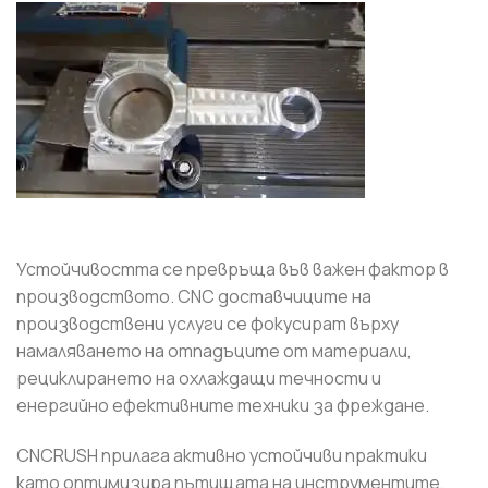
Устойчивостта се превръща във важен фактор в
производството. CNC доставчиците на
производствени услуги се фокусират върху
намаляването на отпадъците от материали,
рециклирането на охлаждащи течности и
енергийно ефективните техники за фреждане.
CNCRUSH прилага активно устойчиви практики
като оптимизира пътищата на инструментите,