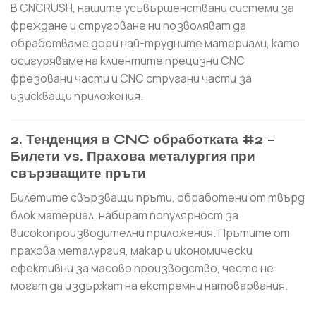
В CNCRUSH, нашите усъвършенствани системи за
фреждане и струговане ни позволяват да
обработваме дори най-трудните материали, като
осигуряваме на клиентите прецизни CNC
фрезовани части и CNC стругани части за
изискващи приложения.
2. Тенденция в CNC обработката #2 –
Билети vs. Прахова металургия при
свързващите пръти
Билетите свързващи пръти, обработени от твърд
блок материал, набират популярност за
високопроизводителни приложения. Прътите от
прахова металургия, макар и икономически
ефективни за масово производство, често не
могат да издържат на екстремни натоварвания.