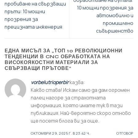
пробиване на свързващи
10 мощни прозрения за
пръти: 10 мощни
автомобилно и
прозрения за
промишлено
прецизната инженерия
съвършенство
ЕДНА МИСЪЛ ЗА „
ТОП 10 РЕВОЛЮЦИОННИ
ТЕНДЕНЦИИ В CNC ОБРАБОТКАТА НА
ВИСОКОЯКОСТНИ МАТЕРИАЛИ ЗА
СВЪРЗВАЩИ ПРЪТОВЕ
”
vorbelutrioperbir
казва:
Какво става! Искам само да дам огромен
палец нагоре за страхотната
информация, която имате тук в тази
публикация. Най-вероятно скоро отново
ще посетя блога ви за още.
ОКТОМВРИ 29, 2025 Г. В 23:42 Ч.
ОТГОВОР