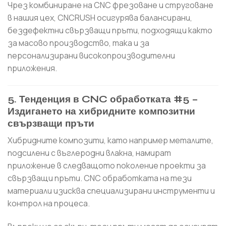
Чрез комбиниране на CNC фрезоване и струговане
в нашия цех, CNCRUSH осигурява балансирани,
бездефектни свързващи пръти, подходящи както
за масово производство, така и за
персонализирани високопроизводителни
приложения.
5. Тенденция в CNC обработката #5 –
Издигането на хибридните композитни
свързващи пръти
Хибридните композити, като например металите,
подсилени с въглеродни влакна, намират
приложение в следващото поколение проекти за
свързващи пръти. CNC обработката на тези
материали изисква специализирани инструменти и
контрол на процеса.