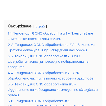
Съдържание
скрий
1
1. Тенденция в CNC обработка #1 – Преминаване
към високоякостни леки сплави
2
2. Тенденция в CNC обработката #2 – Билети vs.
Прахова металургия при свързващите пръти
3
3. Тенденция в CNC обработка #3 – CNC
фрезовани части за прецизни повърхности на
лагерите
4
4. Тенденция в CNC обработка #4 – CNC
обработени части за точни крайове на щифтове
5
5. Тенденция в CNC обработката #5 –
Издигането на хибридните композитни свързващи
пръти
6
6. Тенденция в CNC обработка #6 –