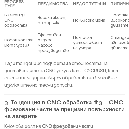
PROCESS
ПРЕДИМСТВА
НЕДОСТАТЪЦИ
ТИПИЧН
TYPE
Билети за
Спортни
Висока якост,
CNC
По-висока цена
високоп
по поръчка
обработка
двигате
Ефективен
По-ниска
Станда
Порошковата
разход,
устойчивост
автомоб
металургия
масово
на умора
двигате
производство
Тази тенденция подчертава стойността на
доставчиците на CNC услуги като CNCRUSH, които
са специализирани върху обработка на блокове с
изключително тесни допуски.
3. Тенденция в CNC обработка #3 – CNC
фрезовани части за прецизни повърхности
на лагерите
Ключова роля на
CNC фрезовани части