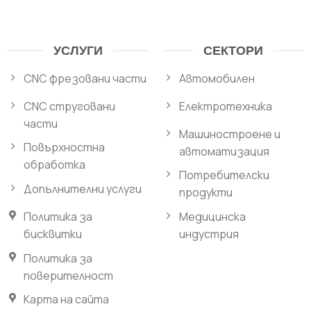
УСЛУГИ
СЕКТОРИ
CNC фрезовани части
Автомобилен
CNC струговани
Електротехника
части
Машиностроене и
Повърхностна
автоматизация
обработка
Потребителски
Допълнителни услуги
продукти
Политика за
Медицинска
бисквитки
индустрия
Политика за
поверителност
Карта на сайта