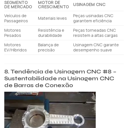
SEGMENTO
MOTOR DE
USINAGEM CNC
DE MERCADO
CRESCIMENTO
Veículos de
Peças usinadas CNC
Materiais leves
Passageiros
garantem eficiência
Motores
Resistência e
Peças torneadas CNC
Pesados
durabilidade
resistem a altas cargas
Motores
Balança de
Usinagem CNC garante
EV/Híbridos
precisão
desempenho suave
8. Tendência de Usinagem CNC #8 –
Sustentabilidade na Usinagem CNC
de Barras de Conexão