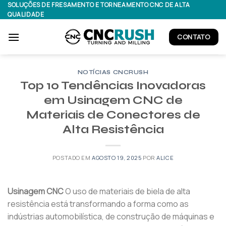
Pular
SOLUÇÕES DE FRESAMENTO E TORNEAMENTO CNC DE ALTA
QUALIDADE
para
o
CONTATO
conteúdo
NOTÍCIAS CNCRUSH
Top 10 Tendências Inovadoras
em Usinagem CNC de
Materiais de Conectores de
Alta Resistência
POSTADO EM
AGOSTO 19, 2025
POR
ALICE
Usinagem CNC
O uso de materiais de biela de alta
resistência está transformando a forma como as
indústrias automobilística, de construção de máquinas e