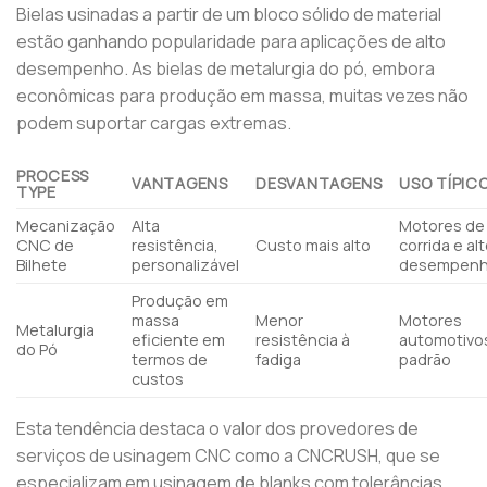
Bielas usinadas a partir de um bloco sólido de material
estão ganhando popularidade para aplicações de alto
desempenho. As bielas de metalurgia do pó, embora
econômicas para produção em massa, muitas vezes não
podem suportar cargas extremas.
PROCESS
VANTAGENS
DESVANTAGENS
USO TÍPIC
TYPE
Mecanização
Alta
Motores de
CNC de
resistência,
Custo mais alto
corrida e al
Bilhete
personalizável
desempen
Produção em
massa
Menor
Motores
Metalurgia
eficiente em
resistência à
automotivo
do Pó
termos de
fadiga
padrão
custos
Esta tendência destaca o valor dos provedores de
serviços de usinagem CNC como a CNCRUSH, que se
especializam em usinagem de blanks com tolerâncias