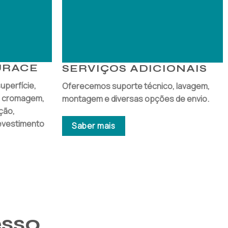
URACE
SERVIÇOS ADICIONAIS
perfície,
Oferecemos suporte técnico, lavagem,
, cromagem,
montagem e diversas opções de envio.
ção,
evestimento
Saber mais
esso