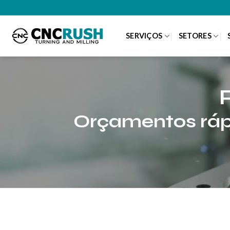
Skip
to
content
SERVIÇOS
SETORES
P
Orçamentos rápi