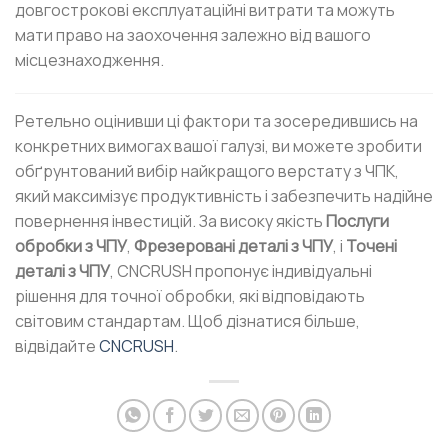
довгострокові експлуатаційні витрати та можуть
мати право на заохочення залежно від вашого
місцезнаходження.
Ретельно оцінивши ці фактори та зосередившись на
конкретних вимогах вашої галузі, ви можете зробити
обґрунтований вибір найкращого верстату з ЧПК,
який максимізує продуктивність і забезпечить надійне
повернення інвестицій. За високу якість
Послуги
обробки з ЧПУ
,
Фрезеровані деталі з ЧПУ
, і
Точені
деталі з ЧПУ
, CNCRUSH пропонує індивідуальні
рішення для точної обробки, які відповідають
світовим стандартам. Щоб дізнатися більше,
відвідайте
CNCRUSH
.