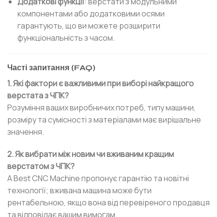
Додаткові функції
: верстати з модульними
компонентами або додатковими осями
гарантують, що ви можете розширити
функціональність з часом.
Часті запитання (FAQ)
1. Які фактори є важливими при виборі найкращого
верстата з ЧПК?
Розуміння ваших виробничих потреб, типу машини,
розміру та сумісності з матеріалами має вирішальне
значення.
2. Як вибрати між новим чи вживаним кращим
верстатом з ЧПК?
A Best CNC Machine пропонує гарантію та новітні
технології; вживана машина може бути
рентабельною, якщо вона від перевіреного продавця
та відповідає вашим вимогам.