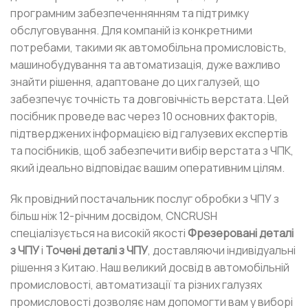
програмним забезпеченнянням та підтримку
обслуговування. Для компаній із конкретними
потребами, такими як автомобільна промисловість,
машинобудування та автоматизація, дуже важливо
знайти рішення, адаптоване до цих галузей, що
забезпечує точність та довговічність верстата. Цей
посібник проведе вас через 10 основних факторів,
підтверджених інформацією від галузевих експертів
та посібників, щоб забезпечити вибір верстата з ЧПК,
який ідеально відповідає вашим оперативним цілям.
Як провідний постачальник послуг обробки з ЧПУ з
більш ніж 12-річним досвідом, CNCRUSH
спеціалізується на високій якості
Фрезеровані деталі
з ЧПУ
і
Точені деталі з ЧПУ
, доставляючи індивідуальні
рішення з Китаю. Наш великий досвід в автомобільній
промисловості, автоматизації та різних галузях
промисловості дозволяє нам допомогти вам у виборі