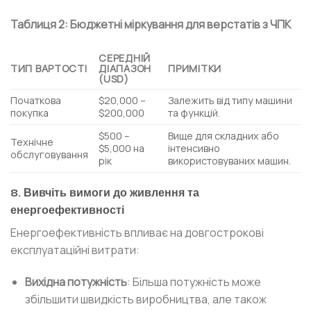
Таблиця 2: Бюджетні міркування для верстатів з ЧПК
СЕРЕДНІЙ
ТИП ВАРТОСТІ
ДІАПАЗОН
ПРИМІТКИ
(USD)
Початкова
$20,000 –
Залежить від типу машини
покупка
$200,000
та функцій.
$500 –
Вище для складних або
Технічне
$5,000 на
інтенсивно
обслуговування
рік
використовуваних машин.
8. Вивчіть вимоги до живлення та
енергоефективності
Енергоефективність впливає на довгострокові
експлуатаційні витрати:
Вихідна потужність
: Більша потужність може
збільшити швидкість виробництва, але також