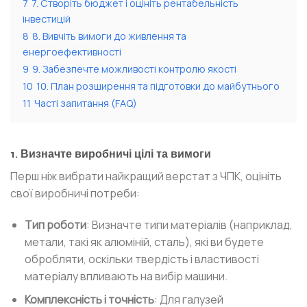
7
7. Створіть бюджет і оцініть рентабельність
інвестицій
8
8. Вивчіть вимоги до живлення та
енергоефективності
9
9. Забезпечте можливості контролю якості
10
10. План розширення та підготовки до майбутнього
11
Часті запитання (FAQ)
1. Визначте виробничі цілі та вимоги
Перш ніж вибрати найкращий верстат з ЧПК, оцініть
свої виробничі потреби:
Тип роботи
: Визначте типи матеріалів (наприклад,
метали, такі як алюміній, сталь), які ви будете
обробляти, оскільки твердість і властивості
матеріалу впливають на вибір машини.
Комплексність і точність
: Для галузей