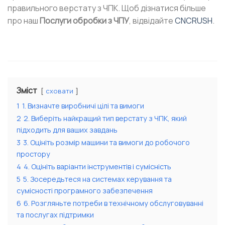
правильного верстату з ЧПК. Щоб дізнатися більше
про наш
Послуги обробки з ЧПУ
, відвідайте
CNCRUSH
.
Зміст
сховати
1
1. Визначте виробничі цілі та вимоги
2
2. Виберіть найкращий тип верстату з ЧПК, який
підходить для ваших завдань
3
3. Оцініть розмір машини та вимоги до робочого
простору
4
4. Оцініть варіанти інструментів і сумісність
5
5. Зосередьтеся на системах керування та
сумісності програмного забезпечення
6
6. Розгляньте потреби в технічному обслуговуванні
та послугах підтримки