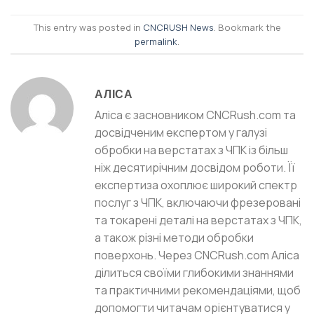
This entry was posted in
CNCRUSH News
. Bookmark the
permalink
.
АЛІСА
Аліса є засновником CNCRush.com та
досвідченим експертом у галузі
обробки на верстатах з ЧПК із більш
ніж десятирічним досвідом роботи. Її
експертиза охоплює широкий спектр
послуг з ЧПК, включаючи фрезеровані
та токарені деталі на верстатах з ЧПК,
а також різні методи обробки
поверхонь. Через CNCRush.com Аліса
ділиться своїми глибокими знаннями
та практичними рекомендаціями, щоб
допомогти читачам орієнтуватися у