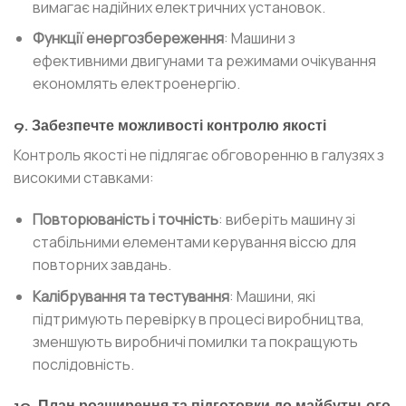
вимагає надійних електричних установок.
Функції енергозбереження
: Машини з
ефективними двигунами та режимами очікування
економлять електроенергію.
9. Забезпечте можливості контролю якості
Контроль якості не підлягає обговоренню в галузях з
високими ставками:
Повторюваність і точність
: виберіть машину зі
стабільними елементами керування віссю для
повторних завдань.
Калібрування та тестування
: Машини, які
підтримують перевірку в процесі виробництва,
зменшують виробничі помилки та покращують
послідовність.
10. План розширення та підготовки до майбутнього