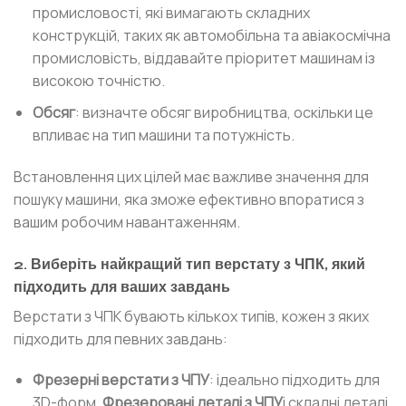
промисловості, які вимагають складних
конструкцій, таких як автомобільна та авіакосмічна
промисловість, віддавайте пріоритет машинам із
високою точністю.
Обсяг
: визначте обсяг виробництва, оскільки це
впливає на тип машини та потужність.
Встановлення цих цілей має важливе значення для
пошуку машини, яка зможе ефективно впоратися з
вашим робочим навантаженням.
2. Виберіть найкращий тип верстату з ЧПК, який
підходить для ваших завдань
Верстати з ЧПК бувають кількох типів, кожен з яких
підходить для певних завдань:
Фрезерні верстати з ЧПУ
: ідеально підходить для
3D-форм,
Фрезеровані деталі з ЧПУ
і складні деталі.