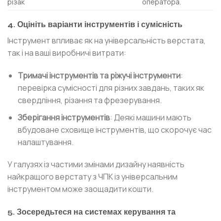
різак
оператора.
4. Оцініть варіанти інструментів і сумісність
Інструмент впливає як на універсальність верстата,
так і на ваші виробничі витрати:
Тримачі інструментів та ріжучі інструменти
:
перевірка сумісності для різних завдань, таких як
свердління, різання та фрезерування.
Зберігання інструментів
: Деякі машини мають
вбудоване сховище інструментів, що скорочує час
налаштування.
У галузях із частими змінами дизайну наявність
найкращого верстату з ЧПК із універсальним
інструментом може заощадити кошти.
5. Зосередьтеся на системах керування та