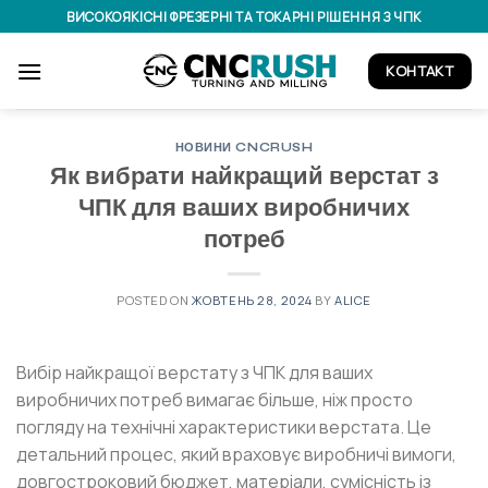
Skip
ВИСОКОЯКІСНІ ФРЕЗЕРНІ ТА ТОКАРНІ РІШЕННЯ З ЧПК
to
content
КОНТАКТ
НОВИНИ CNCRUSH
Як вибрати найкращий верстат з
ЧПК для ваших виробничих
потреб
POSTED ON
ЖОВТЕНЬ 28, 2024
BY
ALICE
Вибір найкращої верстату з ЧПК для ваших
виробничих потреб вимагає більше, ніж просто
погляду на технічні характеристики верстата. Це
детальний процес, який враховує виробничі вимоги,
довгостроковий бюджет, матеріали, сумісність із