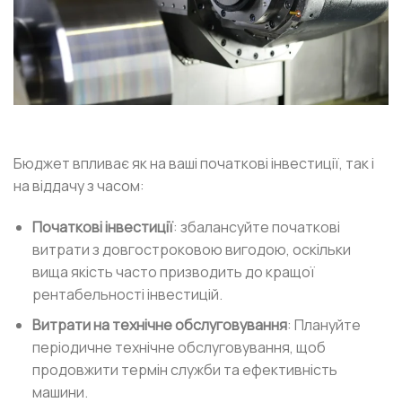
Бюджет впливає як на ваші початкові інвестиції, так і
на віддачу з часом:
Початкові інвестиції
: збалансуйте початкові
витрати з довгостроковою вигодою, оскільки
вища якість часто призводить до кращої
рентабельності інвестицій.
Витрати на технічне обслуговування
: Плануйте
періодичне технічне обслуговування, щоб
продовжити термін служби та ефективність
машини.