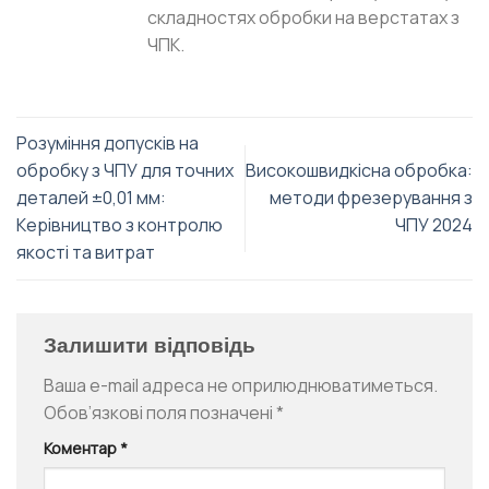
складностях обробки на верстатах з
ЧПК.
Розуміння допусків на
обробку з ЧПУ для точних
Високошвидкісна обробка:
деталей ±0,01 мм:
методи фрезерування з
Керівництво з контролю
ЧПУ 2024
якості та витрат
Залишити відповідь
Ваша e-mail адреса не оприлюднюватиметься.
Обов’язкові поля позначені
*
Коментар
*