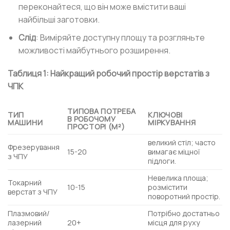
переконайтеся, що він може вмістити ваші
найбільші заготовки.
Слід
: Виміряйте доступну площу та розгляньте
можливості майбутнього розширення.
Таблиця 1: Найкращий робочий простір верстатів з
ЧПК
ТИПОВА ПОТРЕБА
ТИП
КЛЮЧОВІ
В РОБОЧОМУ
МАШИНИ
МІРКУВАННЯ
ПРОСТОРІ (М²)
великий стіл; часто
Фрезерування
15-20
вимагає міцної
з ЧПУ
підлоги.
Невелика площа;
Токарний
10-15
розмістити
верстат з ЧПУ
поворотний простір.
Плазмовий/
Потрібно достатньо
лазерний
20+
місця для руху