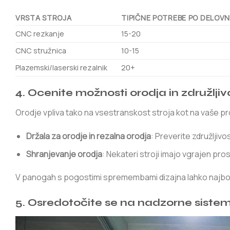
VRSTA STROJA
TIPIČNE POTREBE PO DELOV
CNC rezkanje
15-20
CNC stružnica
10-15
Plazemski/laserski rezalnik
20+
4. Ocenite možnosti orodja in združljiv
Orodje vpliva tako na vsestranskost stroja kot na vaše p
Držala za orodje in rezalna orodja
: Preverite združljivo
Shranjevanje orodja
: Nekateri stroji imajo vgrajen pro
V panogah s pogostimi spremembami dizajna lahko najbolj
5. Osredotočite se na nadzorne siste