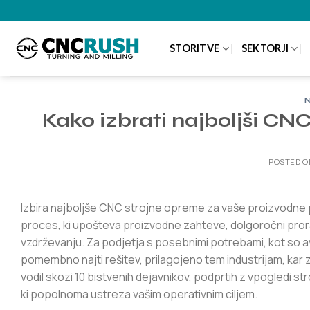
Skoči
na
vsebino
STORITVE
SEKTORJI
Kako izbrati najboljši CN
POSTED 
Izbira najboljše CNC strojne opreme za vaše proizvodne p
proces, ki upošteva proizvodne zahteve, dolgoročni pror
vzdrževanju. Za podjetja s posebnimi potrebami, kot so avto
pomembno najti rešitev, prilagojeno tem industrijam, kar 
vodil skozi 10 bistvenih dejavnikov, podprtih z vpogledi st
ki popolnoma ustreza vašim operativnim ciljem.