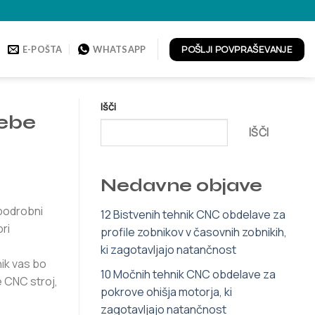
POŠLJI POVPRAŠEVANJE
E-POŠTA
WHATSAPP
Išči
rebe
IŠČI
Nedavne objave
 podrobni
12 Bistvenih tehnik CNC obdelave za
ri
profile zobnikov v časovnih zobnikih,
ki zagotavljajo natančnost
nik vas bo
10 Močnih tehnik CNC obdelave za
e CNC stroj,
pokrove ohišja motorja, ki
zagotavljajo natančnost