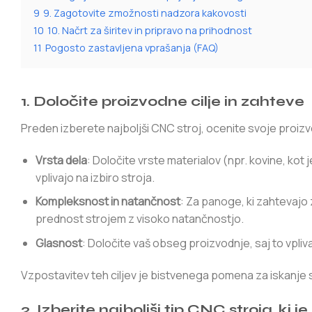
9
9. Zagotovite zmožnosti nadzora kakovosti
10
10. Načrt za širitev in pripravo na prihodnost
11
Pogosto zastavljena vprašanja (FAQ)
1. Določite proizvodne cilje in zahteve
Preden izberete najboljši CNC stroj, ocenite svoje proi
Vrsta dela
: Določite vrste materialov (npr. kovine, kot je
vplivajo na izbiro stroja.
Kompleksnost in natančnost
: Za panoge, ki zahtevajo 
prednost strojem z visoko natančnostjo.
Glasnost
: Določite vaš obseg proizvodnje, saj to vpliva
Vzpostavitev teh ciljev je bistvenega pomena za iskanje s
2. Izberite najboljši tip CNC stroja, ki