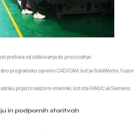
ost pretoka od oblikovanja do proizvodnje:
dardno programsko opremo CAD/CAM, kot je SolidWorks, Fusion 
rabniku prijazni nadzorni vmesniki, kot sta FANUC ali Siemens,
ju in podpornih storitvah