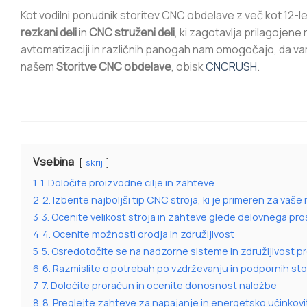
Kot vodilni ponudnik storitev CNC obdelave z več kot 12-
rezkani deli
in
CNC struženi deli
, ki zagotavlja prilagojene 
avtomatizaciji in različnih panogah nam omogočajo, da va
našem
Storitve CNC obdelave
, obisk
CNCRUSH
.
Vsebina
skrij
1
1. Določite proizvodne cilje in zahteve
2
2. Izberite najboljši tip CNC stroja, ki je primeren za vaše
3
3. Ocenite velikost stroja in zahteve glede delovnega pro
4
4. Ocenite možnosti orodja in združljivost
5
5. Osredotočite se na nadzorne sisteme in združljivost
6
6. Razmislite o potrebah po vzdrževanju in podpornih sto
7
7. Določite proračun in ocenite donosnost naložbe
8
8. Preglejte zahteve za napajanje in energetsko učinkovi