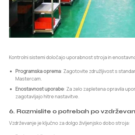
Kontrolni sistemi določajo uporabnost stroja in enostavn
Programska oprema
: Zagotovite združljivost s stan
Mastercam.
Enostavnost uporabe
: Za zelo zapletena opravila upo
zagotavljajo hitre nastavitve.
6. Razmislite o potrebah po vzdrževan
Vzdrževanje je ključno za dolgo življenjsko dobo stroja: