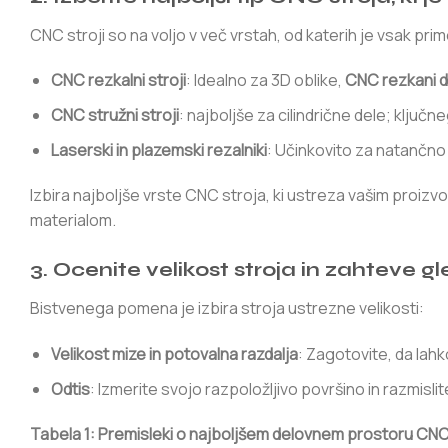
CNC stroji so na voljo v več vrstah, od katerih je vsak pr
CNC rezkalni stroji
: Idealno za 3D oblike,
CNC rezkani d
CNC stružni stroji
: najboljše za cilindrične dele; ključn
Laserski in plazemski rezalniki
: Učinkovito za natančno
Izbira najboljše vrste CNC stroja, ki ustreza vašim proi
materialom.
3. Ocenite velikost stroja in zahteve 
Bistvenega pomena je izbira stroja ustrezne velikosti:
Velikost mize in potovalna razdalja
: Zagotovite, da la
Odtis
: Izmerite svojo razpoložljivo površino in razmislite
Tabela 1: Premisleki o najboljšem delovnem prostoru CNC