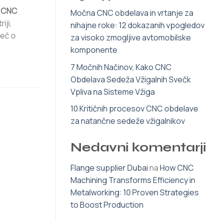
t
CNC
Močna CNC obdelava in vrtanje za
iji,
nihajne roke: 12 dokazanih vpogledov
več o
za visoko zmogljive avtomobilske
komponente
7 Močnih Načinov, Kako CNC
Obdelava Sedeža Vžigalnih Svečk
Vpliva na Sisteme Vžiga
10 Kritičnih procesov CNC obdelave
za natančne sedeže vžigalnikov
Nedavni komentarji
Flange supplier Dubai
na
How CNC
Machining Transforms Efficiency in
Metalworking: 10 Proven Strategies
to Boost Production