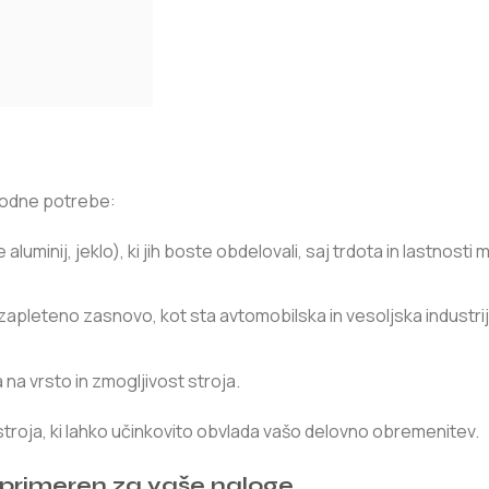
zvodne potrebe:
 aluminij, jeklo), ki jih boste obdelovali, saj trdota in lastnosti 
zapleteno zasnovo, kot sta avtomobilska in vesoljska industrij
 na vrsto in zmogljivost stroja.
troja, ki lahko učinkovito obvlada vašo delovno obremenitev.
 je primeren za vaše naloge