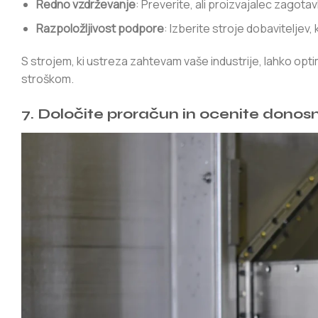
Redno vzdrževanje
: Preverite, ali proizvajalec zagota
Razpoložljivost podpore
: Izberite stroje dobaviteljev
S strojem, ki ustreza zahtevam vaše industrije, lahko opt
stroškom.
7. Določite proračun in ocenite donos