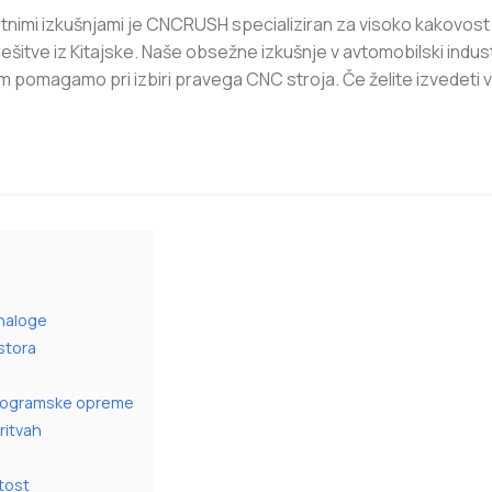
letnimi izkušnjami je CNCRUSH specializiran za visoko kakovos
rešitve iz Kitajske. Naše obsežne izkušnje v avtomobilski industr
m pomagamo pri izbiri pravega CNC stroja. Če želite izvedeti 
 naloge
stora
 programske opreme
ritvah
tost