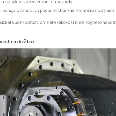
vlja komplete za vzdrževanje in navodila.
, ki ponujajo zanesljivo podporo strankam za minimalne izpade.
imizirate učinkovitost, ohranite kakovost in se izognete nepo
nost naložbe