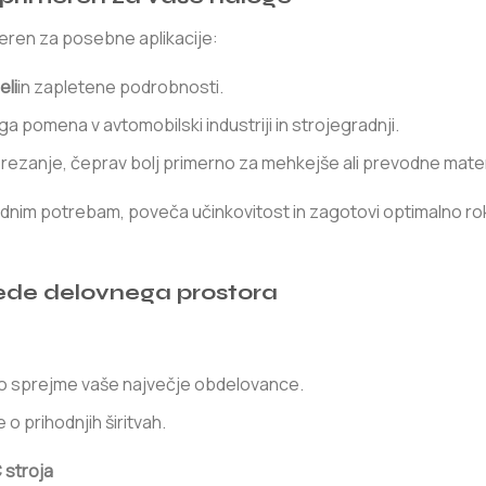
imeren za posebne aplikacije:
eli
in zapletene podrobnosti.
ega pomena v avtomobilski industriji in strojegradnji.
 rezanje, čeprav bolj primerno za mehkejše ali prevodne mater
zvodnim potrebam, poveča učinkovitost in zagotovi optimalno r
glede delovnega prostora
hko sprejme vaše največje obdelovance.
 o prihodnjih širitvah.
 stroja