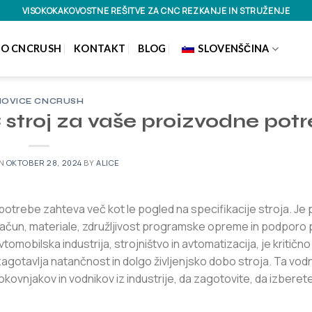
VISOKOKAKOVOSTNE REŠITVE ZA CNC REZKANJE IN STRUŽENJE
O CNCRUSH
KONTAKT
BLOG
SLOVENŠČINA
NOVICE CNCRUSH
C stroj za vaše proizvodne pot
ON
OKTOBER 28, 2024
BY
ALICE
otrebe zahteva več kot le pogled na specifikacije stroja. Je
ačun, materiale, združljivost programske opreme in podporo p
mobilska industrija, strojništvo in avtomatizacija, je kritično
zagotavlja natančnost in dolgo življenjsko dobo stroja. Ta vod
rokovnjakov in vodnikov iz industrije, da zagotovite, da izberet