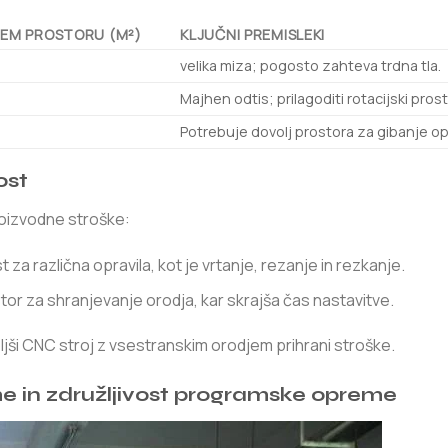
NEM PROSTORU (M²)
KLJUČNI PREMISLEKI
velika miza; pogosto zahteva trdna tla.
Majhen odtis; prilagoditi rotacijski prost
Potrebuje dovolj prostora za gibanje op
ost
roizvodne stroške:
st za različna opravila, kot je vrtanje, rezanje in rezkanje.
stor za shranjevanje orodja, kar skrajša čas nastavitve.
ši CNC stroj z vsestranskim orodjem prihrani stroške.
me in združljivost programske opreme