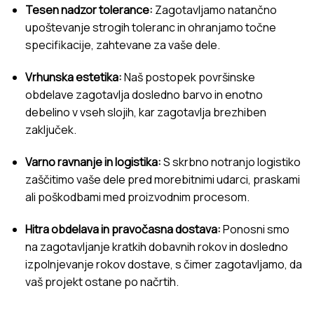
Tesen nadzor tolerance:
Zagotavljamo natančno
upoštevanje strogih toleranc in ohranjamo točne
specifikacije, zahtevane za vaše dele.
Vrhunska estetika:
Naš postopek površinske
obdelave zagotavlja dosledno barvo in enotno
debelino v vseh slojih, kar zagotavlja brezhiben
zaključek.
Varno ravnanje in logistika:
S skrbno notranjo logistiko
zaščitimo vaše dele pred morebitnimi udarci, praskami
ali poškodbami med proizvodnim procesom.
Hitra obdelava in pravočasna dostava:
Ponosni smo
na zagotavljanje kratkih dobavnih rokov in dosledno
izpolnjevanje rokov dostave, s čimer zagotavljamo, da
vaš projekt ostane po načrtih.