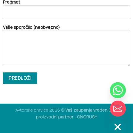
Predmet
Vaše sporočilo (neobvezno)
CHATY
Avtorske pravice 2026 ©
Vaš zaupanja vreden CNC
SKRIJ
proizvodni partner - CNCRUSH