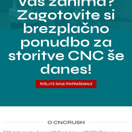
Vas zanima?
Zagotovite si
brezplačno
ponudbo za
storitve CNC še
danes!
POŠLJITE SVOJE POVPRAŠEVANJE
O CNCRUSH