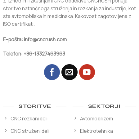
Z 12-letnimi izkušnjami CNC obdelave CNCRUSH ponuja
storitve natančnega struženja in rezkanja za industrije, kot
sta avtomobilska in medicinska. Kakovost zagotovljena z
ISO certifikati.
E-pošta: info@cncrush.com
Telefon: +86-13327463963
STORITVE
SEKTORJI
CNC rezkani deli
Avtomobilizem
CNC struženi deli
Elektrotehnika