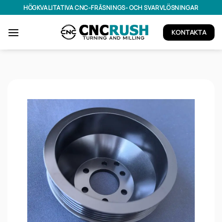
Hoppa
HÖGKVALITATIVA CNC-FRÄSNINGS- OCH SVARVLÖSNINGAR
till
innehållet
KONTAKTA