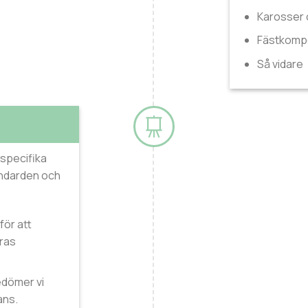
Karosser 
Fästkomp
Så vidare
 specifika
andarden och
för att
eras
edömer vi
ans.