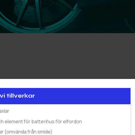
vi tillverkar
axlar
ch element för batterihus för elfordon
r (omvända från smide)