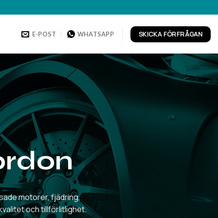
SKICKA FÖRFRÅGAN
E-POST
WHATSAPP
ordon
ade motorer, fjädring,
itet och tillförlitlighet.