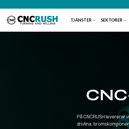
Hoppa
till
innehållet
TJÄNSTER
SEKTORER
CNC-
På CNCRUSH levererar vi
drivlina, bromskomponente