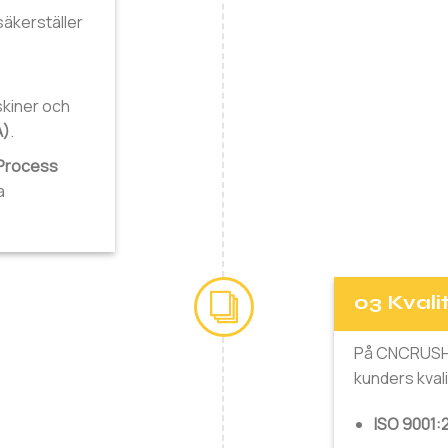
 säkerställer
skiner och
A)
.
 Process
a
03 Kvali
På CNCRUSH tr
kunders kval
ISO 9001: