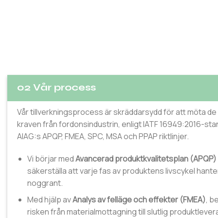
02 Vår process
Vår tillverkningsprocess är skräddarsydd för att möta de
kraven från fordonsindustrin, enligt IATF 16949:2016-st
AIAG:s APQP, FMEA, SPC, MSA och PPAP riktlinjer.
Vi börjar med
Avancerad produktkvalitetsplan (APQP)
säkerställa att varje fas av produktens livscykel hant
noggrant.
Med hjälp av
Analys av felläge och effekter (FMEA)
, b
risken från materialmottagning till slutlig produktlever