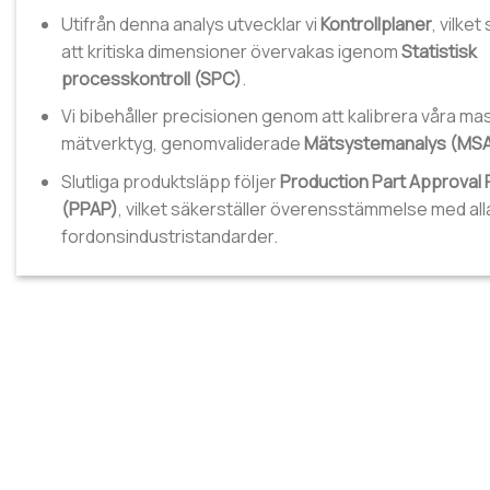
Utifrån denna analys utvecklar vi
Kontrollplaner
, vilket
att kritiska dimensioner övervakas igenom
Statistisk
processkontroll (SPC)
.
Vi bibehåller precisionen genom att kalibrera våra ma
mätverktyg, genomvaliderade
Mätsystemanalys (MS
Slutliga produktsläpp följer
Production Part Approval
(PPAP)
, vilket säkerställer överensstämmelse med all
fordonsindustristandarder.