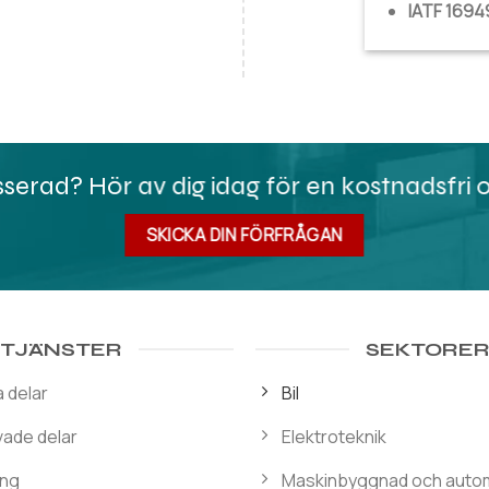
IATF 1694
sserad? Hör av dig idag för en kostnadsfri o
SKICKA DIN FÖRFRÅGAN
TJÄNSTER
SEKTORE
 delar
Bil
ade delar
Elektroteknik
ing
Maskinbyggnad och auto