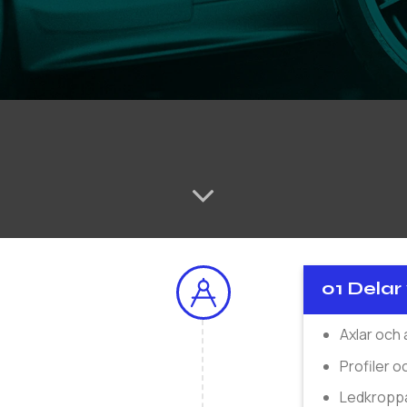
01 Delar 
Axlar och 
Profiler o
Ledkroppa