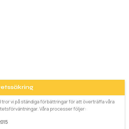
tetssäkring
or vi på ständiga förbättringar för att överträffa våra
itetsförväntningar. Våra processer följer:
2015