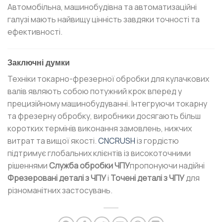
Автомобільна, машинобудівна та автоматизаційні
галузі мають найвищу цінність завдяки точності та
ефективності.
Заключні думки
Техніки токарно-фрезерної обробки для кулачкових
валів являють собою потужний крок вперед у
прецизійному машинобудуванні. Інтегруючи токарну
та фрезерну обробку, виробники досягають більш
коротких термінів виконання замовлень, нижчих
витрат та вищої якості.
CNCRUSH
із гордістю
підтримує глобальних клієнтів із високоточними
рішеннями
Служба обробки ЧПУ
пропонуючи надійні
Фрезеровані деталі з ЧПУ
і
Точені деталі з ЧПУ
для
різноманітних застосувань.