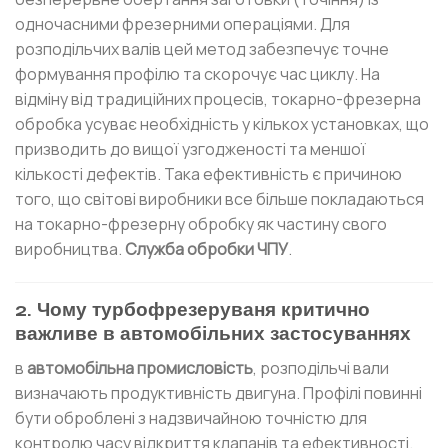
одночасними фрезерними операціями. Для
розподільчих валів цей метод забезпечує точне
формування профілю та скорочує час циклу. На
відміну від традиційних процесів, токарно-фрезерна
обробка усуває необхідність у кількох установках, що
призводить до вищої узгодженості та меншої
кількості дефектів. Така ефективність є причиною
того, що світові виробники все більше покладаються
на токарно-фрезерну обробку як частину свого
виробництва.
Служба обробки ЧПУ
.
2. Чому турбофрезеруваня критично
важливе в автомобільних застосуваннях
в
автомобільна промисловість
, розподільчі вали
визначають продуктивність двигуна. Профілі повинні
бути оброблені з надзвичайною точністю для
контролю часу відкриття клапанів та ефективності.