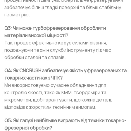
забезпечує більш гладкі поверхні та більш стабільну
геометрію.
Q3: Чи може турбофрезеровання обробляти
матеріали високої міцності?
Так, процес ефективно керує силами різання,
подовжуючи термін служби інструменту під час
обробки сталей та сплавів.
Q4: Як CNCRUSH забезпечує якість у фрезерованих та
токарних частинах з ЧПК?
Ми використовуємо сучасне обладнання для
контролю якості, таке як КММ, твердоміри та
мікрометри, щоб гарантувати, що кожна деталь
відповідає жорстким технічним вимогам.
Q5: Які галузі найбільше виграють від техніки токарно-
фрезерної обробки?