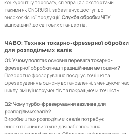
конкурентну перевагу, співпраця з експертами,
такими як CNCRUSH, забезпечує доступ до
високоякісної продукції.
Служба обробки ЧПУ
відповідний до світових стандартів.
ЧАВО: Техніки токарно-фрезерної обробки
для розподільчих валів
Q1: У чому полягає основна перевага токарно-
фрезерної обробки над традиційними методами?
Поворотне фрезерування поєднує точіння та
фрезерування в одному встановленні, зменшуючи час
циклу, зміну інструментів та покращуючи точність.
Q2: Чому турбо-фрезерування важливе для
розподільчих валів?
Виробництво розподільчих валів потребує
високоточних виступів для забезпечення
продуктивності двигуна. Обертальне фрезерування