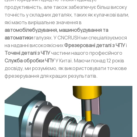
продуктивність, але також забезпечує більш високу
точність у складних деталях, таких як кулачкові вали,
які мають вирішальне значення в
автомобілебудування, машинобудування та
автоматики
галузях. У CNCRUSH ми спеціалізуємося
на наданні високоякісних
Фрезеровані деталі з ЧПУ
і
Точені деталі з ЧПУ
частини нашого професійного
Служба обробки ЧПУ
У Китаї. Маючи понад 12 років
досвіду, ми розуміємо, як використовувати точкове
фрезерування для кращих результатів.