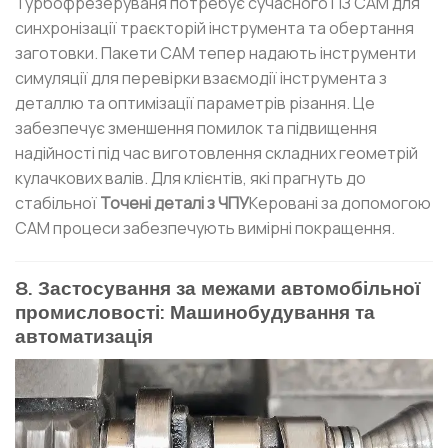
Турбофрезеруваня потребує сучасного ПЗ CAM для
синхронізації траєкторій інструмента та обертання
заготовки. Пакети CAM тепер надають інструменти
симуляції для перевірки взаємодії інструмента з
деталлю та оптимізації параметрів різання. Це
забезпечує зменшення помилок та підвищення
надійності під час виготовлення складних геометрій
кулачкових валів. Для клієнтів, які прагнуть до
стабільної
Точені деталі з ЧПУ
Керовані за допомогою
CAM процеси забезпечують вимірні покращення.
8. Застосування за межами автомобільної
промисловості: Машинобудування та
автоматизація