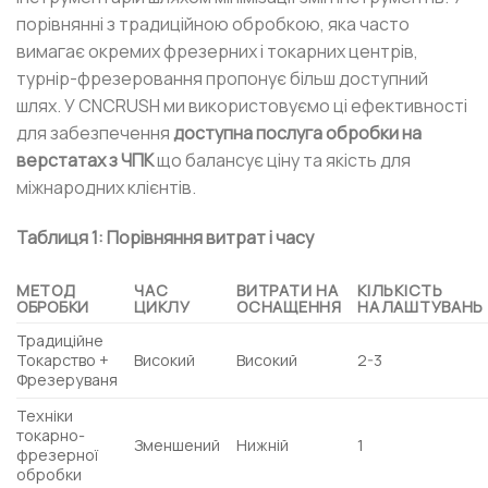
порівнянні з традиційною обробкою, яка часто
вимагає окремих фрезерних і токарних центрів,
турнір-фрезеровання пропонує більш доступний
шлях. У CNCRUSH ми використовуємо ці ефективності
для забезпечення
доступна послуга обробки на
верстатах з ЧПК
що балансує ціну та якість для
міжнародних клієнтів.
Таблиця 1: Порівняння витрат і часу
МЕТОД
ЧАС
ВИТРАТИ НА
КІЛЬКІСТЬ
ОБРОБКИ
ЦИКЛУ
ОСНАЩЕННЯ
НАЛАШТУВАНЬ
Традиційне
Токарство +
Високий
Високий
2-3
Фрезеруваня
Техніки
токарно-
Зменшений
Нижній
1
фрезерної
обробки