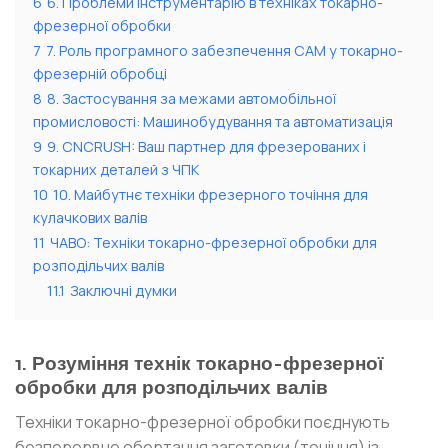
6
6. Проблеми інструментарію в техніках токарно-
фрезерної обробки
7
7. Роль програмного забезпечення CAM у токарно-
фрезерній обробці
8
8. Застосування за межами автомобільної
промисловості: Машинобудування та автоматизація
9
9. CNCRUSH: Ваш партнер для фрезерованих і
токарних деталей з ЧПК
10
10. Майбутнє техніки фрезерного точіння для
кулачкових валів
11
ЧАВО: Техніки токарно-фрезерної обробки для
розподільчих валів
11.1
Заключні думки
1. Розуміння технік токарно-фрезерної
обробки для розподільчих валів
Техніки токарно-фрезерної обробки поєднують
безперервне обертання заготовки (точіння) із