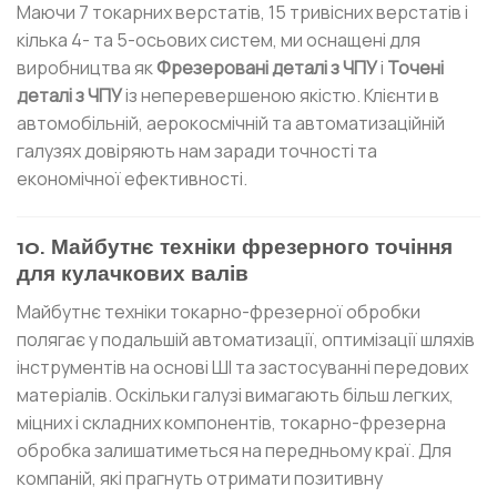
Маючи 7 токарних верстатів, 15 тривісних верстатів і
кілька 4- та 5-осьових систем, ми оснащені для
виробництва як
Фрезеровані деталі з ЧПУ
і
Точені
деталі з ЧПУ
із неперевершеною якістю. Клієнти в
автомобільній, аерокосмічній та автоматизаційній
галузях довіряють нам заради точності та
економічної ефективності.
10. Майбутнє техніки фрезерного точіння
для кулачкових валів
Майбутнє техніки токарно-фрезерної обробки
полягає у подальшій автоматизації, оптимізації шляхів
інструментів на основі ШІ та застосуванні передових
матеріалів. Оскільки галузі вимагають більш легких,
міцних і складних компонентів, токарно-фрезерна
обробка залишатиметься на передньому краї. Для
компаній, які прагнуть отримати позитивну