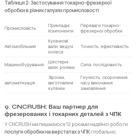
Таблиця 2: Застосування токарно-фрезерної
обробки в різних галузях промисловості
Прикладні
Переваги токарно-
Промисловість
Компоненти
фрезерної обробки
Кулачкові
Автомобільний
вали, ведучі
Точність, ефективність
колеса
Шестерні
Машинобудування
Сила, послідовність
вали, ролики
Зірочки,
Гнучкість, скорочення
автоматизація
виготовлені
часу виконання
кулачки
замовлення
9. CNCRUSH: Ваш партнер для
фрезерованих і токарних деталей з ЧПК
У CNCRUSH ми пишаємося 12 роками надійної роботи
послуги обробки на верстатах з ЧПК
глобально.