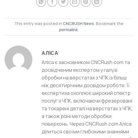
This entry was posted in
CNCRUSH News
. Bookmark the
permalink
.
АЛІСА
Аліса є засновником CNCRush.com та
досвідченим експертом у галузі
обробки на верстатах з ЧПК із більш
ніж десятирічним досвідом роботи. Її
експертиза охоплює широкий спектр
послуг з ЧПК, включаючи фрезеровані
та токарені деталі на верстатах з ЧПК,
а також різні методи обробки
поверхонь. Через CNCRush.com Аліса
ділиться своїми глибокими знаннями