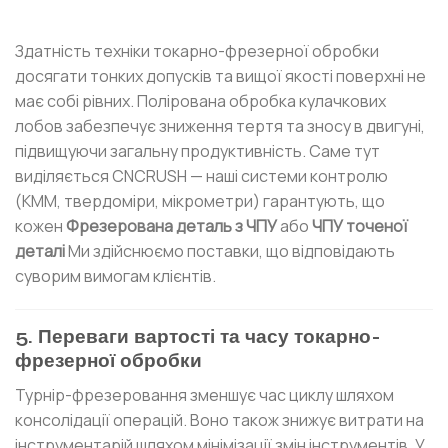
Здатність техніки токарно-фрезерної обробки
досягати тонких допусків та вищої якості поверхні не
має собі рівних. Полірована обробка кулачкових
лобов забезпечує зниження тертя та зносу в двигуні,
підвищуючи загальну продуктивність. Саме тут
виділяється CNCRUSH — наші системи контролю
(КММ, твердоміри, мікрометри) гарантують, що
кожен
Фрезерована деталь з ЧПУ
або
ЧПУ точеної
деталі
Ми здійснюємо поставки, що відповідають
суворим вимогам клієнтів.
5. Переваги вартості та часу токарно-
фрезерної обробки
Турнір-фрезеровання зменшує час циклу шляхом
консолідації операцій. Воно також знижує витрати на
інструментарій шляхом мінімізації змін інструментів. У