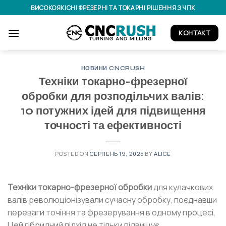
Skip
ВИСОКОЯКІСНІ ФРЕЗЕРНІ ТА ТОКАРНІ РІШЕННЯ З ЧПК
to
content
КОНТАКТ
НОВИНИ CNCRUSH
Техніки токарно-фрезерної
обробки для розподільчих валів:
10 потужних ідей для підвищення
точності та ефективності
POSTED ON
СЕРПЕНЬ 19, 2025
BY
ALICE
Техніки токарно-фрезерної обробки
для кулачкових
валів революціонізували сучасну обробку, поєднавши
переваги точіння та фрезерування в одному процесі.
Цей гібридний підхід не тільки підвищує