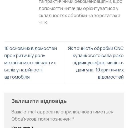
та практичними рекомендаціями, щоб
допомогти читачам орієнтуватися у
складностях обробки на верстатах з
ЧПК.
10 основних відомостей
Як точність обробки CNC
про критичну роль
кулачкового вала різко
механічних колінчастих
підвищує ефективність
валів у надійності
двигуна: 10 критичних
автомобіля
відомостей
Залишити відповідь
Ваша e-mail адреса не оприлюднюватиметься.
Обов’язкові поля позначені
*