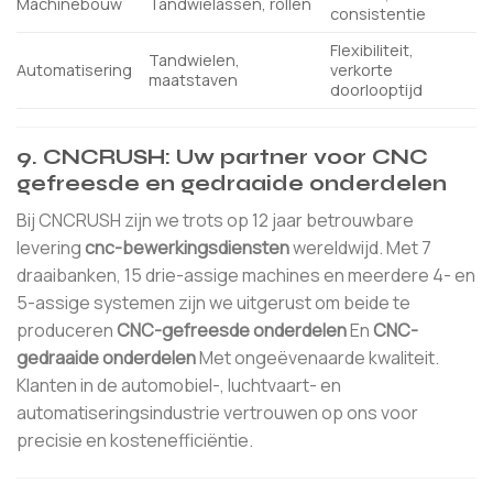
Machinebouw
Tandwielassen, rollen
consistentie
Flexibiliteit,
Tandwielen,
Automatisering
verkorte
maatstaven
doorlooptijd
9. CNCRUSH: Uw partner voor CNC
gefreesde en gedraaide onderdelen
Bij CNCRUSH zijn we trots op 12 jaar betrouwbare
levering
cnc-bewerkingsdiensten
wereldwijd. Met 7
draaibanken, 15 drie-assige machines en meerdere 4- en
5-assige systemen zijn we uitgerust om beide te
produceren
CNC-gefreesde onderdelen
En
CNC-
gedraaide onderdelen
Met ongeëvenaarde kwaliteit.
Klanten in de automobiel-, luchtvaart- en
automatiseringsindustrie vertrouwen op ons voor
precisie en kostenefficiëntie.