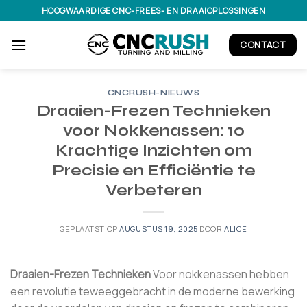
Ga
HOOGWAARDIGE CNC-FREES- EN DRAAIOPLOSSINGEN
naar
inhoud
CONTACT
CNCRUSH-NIEUWS
Draaien-Frezen Technieken
voor Nokkenassen: 10
Krachtige Inzichten om
Precisie en Efficiëntie te
Verbeteren
GEPLAATST OP
AUGUSTUS 19, 2025
DOOR
ALICE
Draaien-Frezen Technieken
Voor nokkenassen hebben
een revolutie teweeggebracht in de moderne bewerking