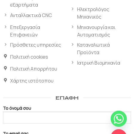
εξαρτήματα
Ηλεκτρολόγος
Ανταλλακτικά CNC
Μηχανικός
Επεξεργασία
Μηχανουργία και
Επιφανειών
Αυτοματισμός
Πρόσθετες υπηρεσίες
Καταναλωτικά
Προϊόντα
Πολιτική cookies
Ιατρική Βιομηχανία
Πολιτική Απορρήτου
Χάρτης ιστότοπου
ΕΠΑΦΉ
Το όνομά σου
ΣΥΝΟΜΙΛΊΑΣ
Το email σας