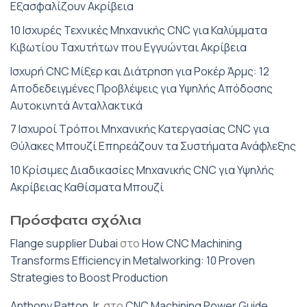
Εξασφαλίζουν Ακρίβεια
10 Ισχυρές Τεχνικές Μηχανικής CNC για Καλύμματα
Κιβωτίου Ταχυτήτων που Εγγυώνται Ακρίβεια
Ισχυρή CNC Μίξερ και Διάτρηση για Ροκέρ Άρμς: 12
Αποδεδειγμένες Προβλέψεις για Υψηλής Απόδοσης
Αυτοκινητά Ανταλλακτικά
7 Ισχυροί Τρόποι Μηχανικής Κατεργασίας CNC για
Θύλακες Μπουζί Επηρεάζουν τα Συστήματα Ανάφλεξης
10 Κρίσιμες Διαδικασίες Μηχανικής CNC για Υψηλής
Ακρίβειας Καθίσματα Μπουζί
Πρόσφατα σχόλια
Flange supplier Dubai
στο
How CNC Machining
Transforms Efficiency in Metalworking: 10 Proven
Strategies to Boost Production
Anthony Patton Jr.
στο
CNC Machining Power Guide