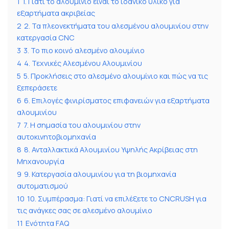
1
1. Γιατί το αλουμίνιο είναι το ιδανικό υλικό για
εξαρτήματα ακριβείας
2
2. Τα πλεονεκτήματα του αλεσμένου αλουμινίου στην
κατεργασία CNC
3
3. Το πιο κοινό αλεσμένο αλουμίνιο
4
4. Τεχνικές Αλεσμένου Αλουμινίου
5
5. Προκλήσεις στο αλεσμένο αλουμίνιο και πώς να τις
ξεπεράσετε
6
6. Επιλογές φινιρίσματος επιφανειών για εξαρτήματα
αλουμινίου
7
7. Η σημασία του αλουμινίου στην
αυτοκινητοβιομηχανία
8
8. Ανταλλακτικά Αλουμινίου Υψηλής Ακρίβειας στη
Μηχανουργία
9
9. Κατεργασία αλουμινίου για τη βιομηχανία
αυτοματισμού
10
10. Συμπέρασμα: Γιατί να επιλέξετε το CNCRUSH για
τις ανάγκες σας σε αλεσμένο αλουμίνιο
11
Ενότητα FAQ