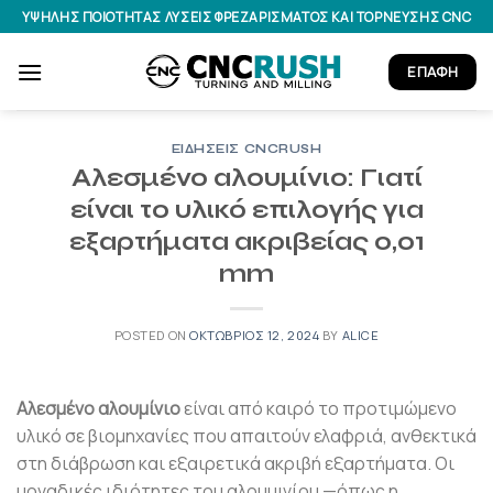
Μετάβαση
ΥΨΗΛΉΣ ΠΟΙΌΤΗΤΑΣ ΛΎΣΕΙΣ ΦΡΕΖΑΡΊΣΜΑΤΟΣ ΚΑΙ ΤΌΡΝΕΥΣΗΣ CNC
στο
περιεχόμενο
ΕΠΑΦΉ
ΕΙΔΉΣΕΙΣ CNCRUSH
Αλεσμένο αλουμίνιο: Γιατί
είναι το υλικό επιλογής για
εξαρτήματα ακριβείας 0,01
mm
POSTED ON
ΟΚΤΏΒΡΙΟΣ 12, 2024
BY
ALICE
Αλεσμένο αλουμίνιο
είναι από καιρό το προτιμώμενο
υλικό σε βιομηχανίες που απαιτούν ελαφριά, ανθεκτικά
στη διάβρωση και εξαιρετικά ακριβή εξαρτήματα. Οι
μοναδικές ιδιότητες του αλουμινίου —όπως η