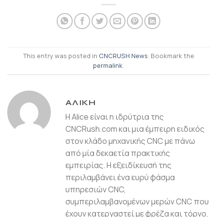
This entry was posted in
CNCRUSH News
. Bookmark the
permalink
.
ΑΛΊΚΗ
Η Alice είναι η ιδρύτρια της
CNCRush.com και μια έμπειρη ειδικός
στον κλάδο μηχανικής CNC με πάνω
από μία δεκαετία πρακτικής
εμπειρίας. Η εξειδίκευσή της
περιλαμβάνει ένα ευρύ φάσμα
υπηρεσιών CNC,
συμπεριλαμβανομένων μερών CNC που
έχουν κατεργαστεί με φρέζα και τόρνο,