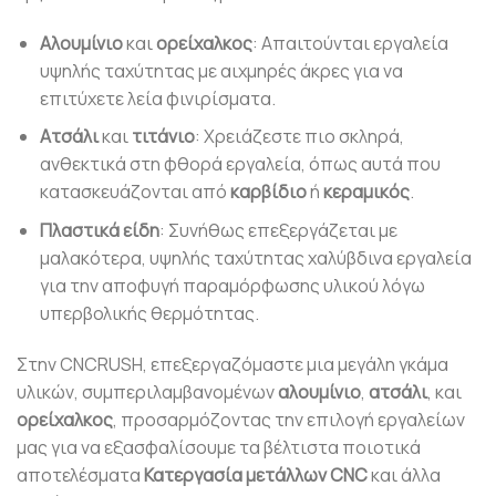
Αλουμίνιο
και
ορείχαλκος
: Απαιτούνται εργαλεία
υψηλής ταχύτητας με αιχμηρές άκρες για να
επιτύχετε λεία φινιρίσματα.
Ατσάλι
και
τιτάνιο
: Χρειάζεστε πιο σκληρά,
ανθεκτικά στη φθορά εργαλεία, όπως αυτά που
κατασκευάζονται από
καρβίδιο
ή
κεραμικός
.
Πλαστικά είδη
: Συνήθως επεξεργάζεται με
μαλακότερα, υψηλής ταχύτητας χαλύβδινα εργαλεία
για την αποφυγή παραμόρφωσης υλικού λόγω
υπερβολικής θερμότητας.
Στην CNCRUSH, επεξεργαζόμαστε μια μεγάλη γκάμα
υλικών, συμπεριλαμβανομένων
αλουμίνιο
,
ατσάλι
, και
ορείχαλκος
, προσαρμόζοντας την επιλογή εργαλείων
μας για να εξασφαλίσουμε τα βέλτιστα ποιοτικά
αποτελέσματα
Κατεργασία μετάλλων CNC
και άλλα