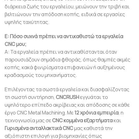
διάρκεια ζωής του εργαλείου, μειώνουν την τριβή και
βελτιώνουν την απόδοση κοπής, ειδικά σε εργασίες
υψηλής ταχύτητας.
Ε: Πόσο συχνά πρέπει να αντικαθιστώ τα εργαλεία
CNC μου;
Α: Τα εργαλεία πρέπει να αντικαθίστανται όταν
παρουσιάζουν σημάδια φθοράς, όπως θαμπές ακμές
κοπής, κακά φινιρίσματα επιφανειών ή αυξημένους
κραδασμούς του μηχανήματος.
Επιλέγοντας τα σωστά εργαλεία και διασφαλίζοντας
τη σωστή συντήρηση,
CNCRUSH
εγγυάται το
υψηλότερο επίπεδο ακρίβειας και απόδοσης σε κάθε
έργο CNC Metal Machining. Με
12 χρόνια εμπειρία
, η
τεχνογνωσία μας σε
CNC κομμένα εξαρτήματα
και
Γυρισμένα ανταλλακτικά CNC
μας καθιστά την
αξιόπιστη επιλογή για βιομηχανίες όπως