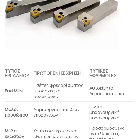
ΤΎΠΟΣ
ΤΥΠΙΚΈΣ
ΠΡΩΤΟΓΕΝΉΣ ΧΡΉΣΗ
ΕΡΓΑΛΕΊΟΥ
ΕΦΑΡΜΟΓΈΣ
Τσέπες φρεζαρίσματος,
Αυτοκίνητο,
End Mills
υποδοχές και
Αεροδιαστημική
αυλακώσεις
Γενική
Μύλοι
Δημιουργία επίπεδων
μηχανουργική,
προσώπου
επιφανειών
μηχανουργική
Προσαρμοσμένα
Μύλοι
Κοπή εσωτερικών και
ανταλλακτικά,
κλωστών
εξωτερικών νημάτων