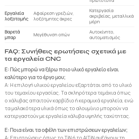
πρωτότυπα
Κατεργασία
Εργαλεία
Αφαίρεση γρεζιών,
ακριβείας, μεταλλικά
λοξοτομής
λοξότμητες άκρες
μέρη
Βαρετά
Αυτοκίνητο,
Μεγέθυνση οπών
μπαρ
αυτοματισμός
FAQ: Συνήθεις ερωτήσεις σχετικά με
τα εργαλεία CNC
Ε: Πώς μπορώ να ξέρω ποιο υλικό εργαλείο είναι
καλύτερο για το έργο μου;
Α: Η επιλογή υλικού εργαλείου εξαρτάται από το υλικό
του τεμαχίου εργασίας. Τα σκληρότερα τεμάχια όπως
ο χάλυβας απαιτούν καρβίδιο ή κεραμικά εργαλεία, ενώ
τα μαλακότερα υλικά όπως το αλουμίνιο μπορούν να
κατεργαστούν με εργαλεία χάλυβα υψηλής ταχύτητας.
Ε: Ποια είναι τα οφέλη των επιστρώσεων εργαλείων;
Α: Επιστρώσεις όπως το TiN ή το AlTiN αυξάνουν τη