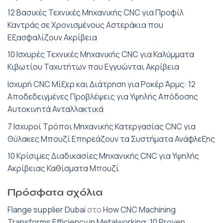
12 Βασικές Τεχνικές Μηχανικής CNC για Προφίλ
Καντράς σε Χρονισμένους Αστεράκια που
Εξασφαλίζουν Ακρίβεια
10 Ισχυρές Τεχνικές Μηχανικής CNC για Καλύμματα
Κιβωτίου Ταχυτήτων που Εγγυώνται Ακρίβεια
Ισχυρή CNC Μίξερ και Διάτρηση για Ροκέρ Άρμς: 12
Αποδεδειγμένες Προβλέψεις για Υψηλής Απόδοσης
Αυτοκινητά Ανταλλακτικά
7 Ισχυροί Τρόποι Μηχανικής Κατεργασίας CNC για
Θύλακες Μπουζί Επηρεάζουν τα Συστήματα Ανάφλεξης
10 Κρίσιμες Διαδικασίες Μηχανικής CNC για Υψηλής
Ακρίβειας Καθίσματα Μπουζί
Πρόσφατα σχόλια
Flange supplier Dubai
στο
How CNC Machining
Transforms Efficiency in Metalworking: 10 Proven