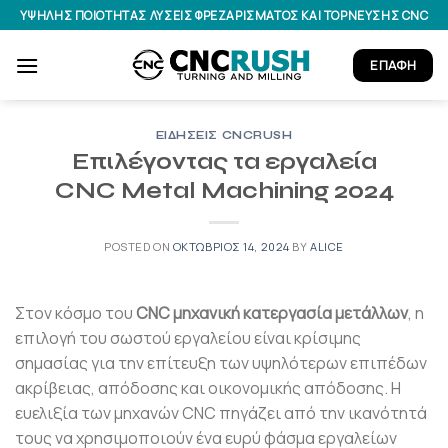
Μετάβαση
ΥΨΗΛΉΣ ΠΟΙΌΤΗΤΑΣ ΛΎΣΕΙΣ ΦΡΕΖΑΡΊΣΜΑΤΟΣ ΚΑΙ ΤΌΡΝΕΥΣΗΣ CNC
στο
περιεχόμενο
ΕΠΑΦΉ
ΕΙΔΉΣΕΙΣ CNCRUSH
Επιλέγοντας τα εργαλεία
CNC Metal Machining 2024
POSTED ON
ΟΚΤΏΒΡΙΟΣ 14, 2024
BY
ALICE
Στον κόσμο του
CNC μηχανική κατεργασία μετάλλων
, η
επιλογή του σωστού εργαλείου είναι κρίσιμης
σημασίας για την επίτευξη των υψηλότερων επιπέδων
ακρίβειας, απόδοσης και οικονομικής απόδοσης. Η
ευελιξία των μηχανών CNC πηγάζει από την ικανότητά
τους να χρησιμοποιούν ένα ευρύ φάσμα εργαλείων