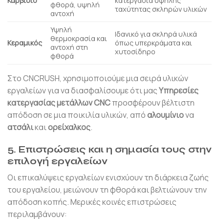
Καρβίδιο
κατεργασία υψηλής
φθορά, υψηλή
ταχύτητας σκληρών υλικών
αντοχή
Υψηλή
Ιδανικό για σκληρά υλικά
θερμοκρασία και
Κεραμικός
όπως υπερκράματα και
αντοχή στη
χυτοσίδηρο
φθορά
Στο CNCRUSH, χρησιμοποιούμε μια σειρά υλικών
εργαλείων για να διασφαλίσουμε ότι μας
Υπηρεσίες
κατεργασίας μετάλλων CNC
προσφέρουν βέλτιστη
απόδοση σε μια ποικιλία υλικών, από
αλουμίνιο
να
ατσάλι
και
ορείχαλκος
.
5. Επιστρώσεις και η σημασία τους στην
επιλογή εργαλείων
Οι επικαλύψεις εργαλείων ενισχύουν τη διάρκεια ζωής
του εργαλείου, μειώνουν τη φθορά και βελτιώνουν την
απόδοση κοπής. Μερικές κοινές επιστρώσεις
περιλαμβάνουν: