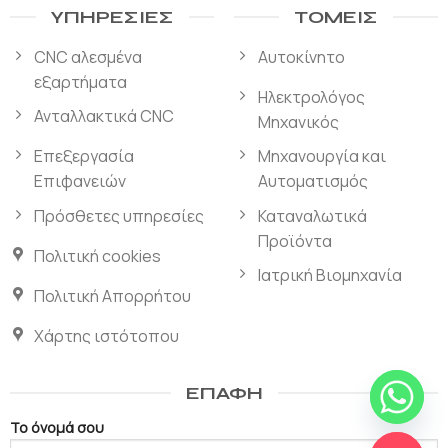
ΥΠΗΡΕΣΊΕΣ
ΤΟΜΕΊΣ
CNC αλεσμένα
Αυτοκίνητο
εξαρτήματα
Ηλεκτρολόγος
Ανταλλακτικά CNC
Μηχανικός
Επεξεργασία
Μηχανουργία και
Επιφανειών
Αυτοματισμός
Πρόσθετες υπηρεσίες
Καταναλωτικά
Προϊόντα
Πολιτική cookies
Ιατρική Βιομηχανία
Πολιτική Απορρήτου
Χάρτης ιστότοπου
ΕΠΑΦΉ
Το όνομά σου
ΣΥΝΟΜΙΛΊΑΣ