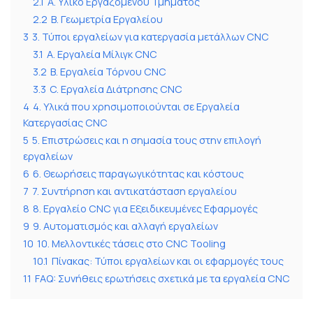
2.1
Α. Υλικό Εργαζόμενου Τμήματος
2.2
B. Γεωμετρία Εργαλείου
3
3. Τύποι εργαλείων για κατεργασία μετάλλων CNC
3.1
A. Εργαλεία Μίλιγκ CNC
3.2
Β. Εργαλεία Τόρνου CNC
3.3
C. Εργαλεία Διάτρησης CNC
4
4. Υλικά που χρησιμοποιούνται σε Εργαλεία
Κατεργασίας CNC
5
5. Επιστρώσεις και η σημασία τους στην επιλογή
εργαλείων
6
6. Θεωρήσεις παραγωγικότητας και κόστους
7
7. Συντήρηση και αντικατάσταση εργαλείου
8
8. Εργαλείο CNC για Εξειδικευμένες Εφαρμογές
9
9. Αυτοματισμός και αλλαγή εργαλείων
10
10. Μελλοντικές τάσεις στο CNC Tooling
10.1
Πίνακας: Τύποι εργαλείων και οι εφαρμογές τους
11
FAQ: Συνήθεις ερωτήσεις σχετικά με τα εργαλεία CNC