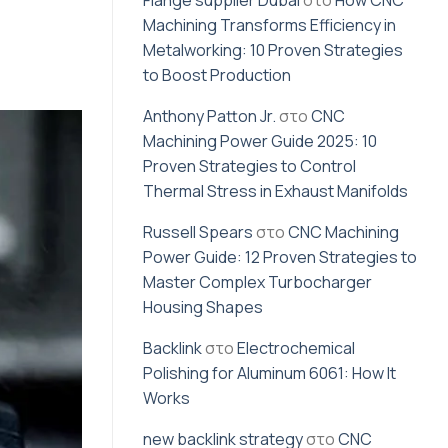
Flange supplier Dubai
στο
How CNC
Machining Transforms Efficiency in
Metalworking: 10 Proven Strategies
to Boost Production
Anthony Patton Jr.
στο
CNC
Machining Power Guide 2025: 10
Proven Strategies to Control
Thermal Stress in Exhaust Manifolds
Russell Spears
στο
CNC Machining
Power Guide: 12 Proven Strategies to
Master Complex Turbocharger
Housing Shapes
Backlink
στο
Electrochemical
Polishing for Aluminum 6061: How It
Works
new backlink strategy
στο
CNC