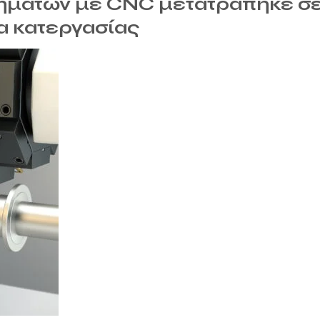
τημάτων με CNC μετατράπηκε σ
α κατεργασίας