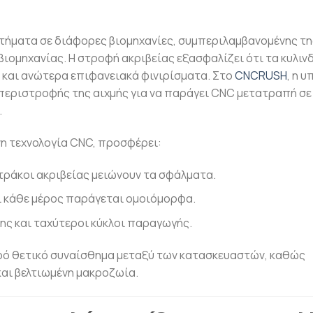
τήματα σε διάφορες βιομηχανίες, συμπεριλαμβανομένης τη
ιομηχανίας. Η στροφή ακριβείας εξασφαλίζει ότι τα κυλινδ
 και ανώτερα επιφανειακά φινιρίσματα. Στο
CNCRUSH
, η 
 περιστροφής της αιχμής για να παράγει CNC μετατραπή σε
.
νη τεχνολογία CNC, προσφέρει:
ατράκοι ακριβείας μειώνουν τα σφάλματα.
ι κάθε μέρος παράγεται ομοιόμορφα.
ς και ταχύτεροι κύκλοι παραγωγής.
υρό θετικό συναίσθημα μεταξύ των κατασκευαστών, καθώς
αι βελτιωμένη μακροζωία.