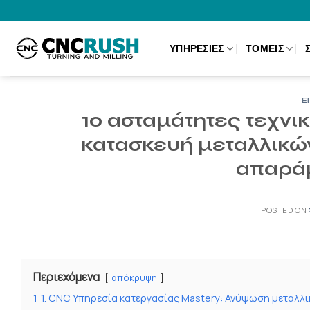
Μετάβαση
στο
περιεχόμενο
ΥΠΗΡΕΣΊΕΣ
ΤΟΜΕΊΣ
Ε
10 ασταμάτητες τεχνι
κατασκευή μεταλλικώ
απαράμ
POSTED ON
Περιεχόμενα
απόκρυψη
1
1. CNC Υπηρεσία κατεργασίας Mastery: Ανύψωση μεταλλ