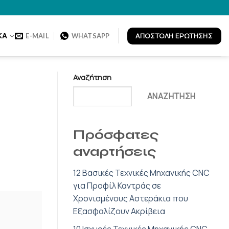
ΑΠΟΣΤΟΛΉ ΕΡΏΤΗΣΗΣ
ΚΆ
E-MAIL
WHATSAPP
Αναζήτηση
ΑΝΑΖΉΤΗΣΗ
Πρόσφατες
αναρτήσεις
12 Βασικές Τεχνικές Μηχανικής CNC
για Προφίλ Καντράς σε
Χρονισμένους Αστεράκια που
Εξασφαλίζουν Ακρίβεια
10 Ισχυρές Τεχνικές Μηχανικής CNC