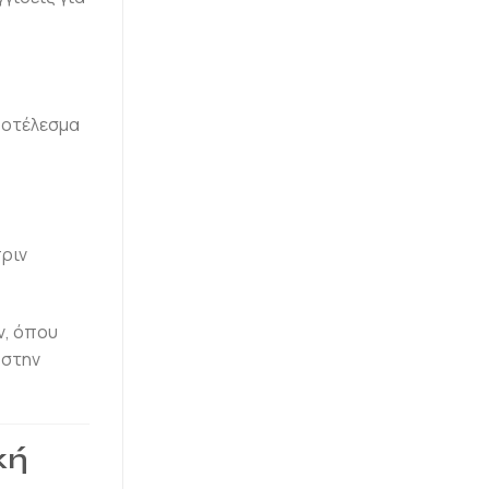
ποτέλεσμα
ριν
ν, όπου
 στην
κή