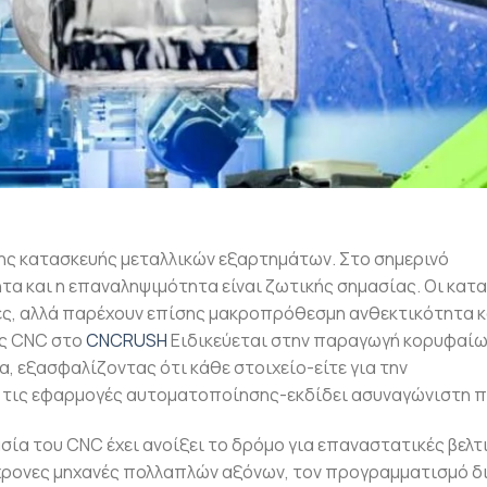
νης κατασκευής μεταλλικών εξαρτημάτων. Στο σημερινό
ητα και η επαναληψιμότητα είναι ζωτικής σημασίας. Οι κα
ές, αλλά παρέχουν επίσης μακροπρόθεσμη ανθεκτικότητα κ
ας CNC στο
CNCRUSH
Ειδικεύεται στην παραγωγή κορυφαί
 εξασφαλίζοντας ότι κάθε στοιχείο-είτε για την
ια τις εφαρμογές αυτοματοποίησης-εκδίδει ασυναγώνιστη 
ία του CNC έχει ανοίξει το δρόμο για επαναστατικές βελτ
χρονες μηχανές πολλαπλών αξόνων, τον προγραμματισμό 