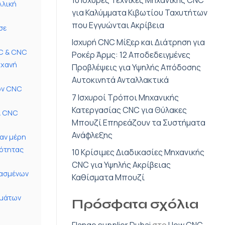
λλική
για Καλύμματα Κιβωτίου Ταχυτήτων
που Εγγυώνται Ακρίβεια
σε
Ισχυρή CNC Μίξερ και Διάτρηση για
NC & CNC
Ροκέρ Άρμς: 12 Αποδεδειγμένες
ηχανή
Προβλέψεις για Υψηλής Απόδοσης
Αυτοκινητά Ανταλλακτικά
ων CNC
7 Ισχυροί Τρόποι Μηχανικής
Κατεργασίας CNC για Θύλακες
& CNC
Μπουζί Επηρεάζουν τα Συστήματα
Ανάφλεξης
αν μέρη
ιότητας
10 Κρίσιμες Διαδικασίες Μηχανικής
CNC για Υψηλής Ακρίβειας
γασμένων
Καθίσματα Μπουζί
ημάτων
Πρόσφατα σχόλια