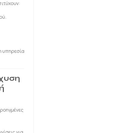
πιτύχουν:
ού.
η υπηρεσία
σχυση
ή
προηγμένες
γίσεις για