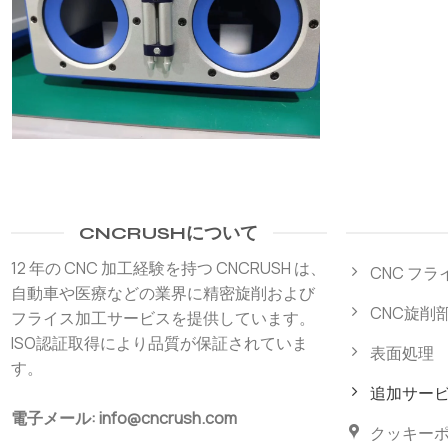
CNCRUSHについて
12 年の CNC 加工経験を持つ CNCRUSH は、
CNC フ
自動車や医療などの業界に精密旋削および
CNC旋削
フライス加工サービスを提供しています。
ISO認証取得により品質が保証されていま
表面処理
す。
追加サー
電子メール: info@cncrush.com
クッキー