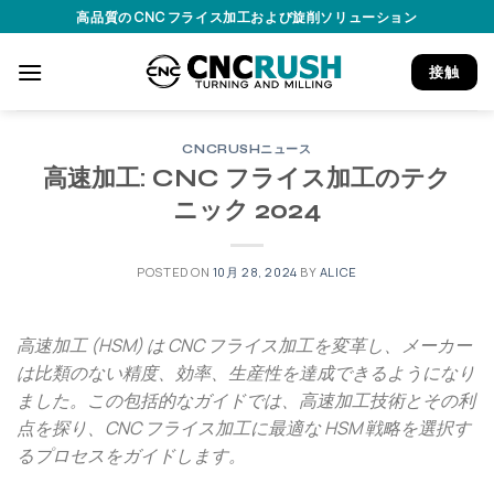
Skip
高品質の CNC フライス加工および旋削ソリューション
to
content
接触
CNCRUSHニュース
高速加工: CNC フライス加工のテク
ニック 2024
POSTED ON
10月 28, 2024
BY
ALICE
高速加工 (HSM) は CNC フライス加工を変革し、メーカー
は比類のない精度、効率、生産性を達成できるようになり
ました。この包括的なガイドでは、高速加工技術とその利
点を探り、CNC フライス加工に最適な HSM 戦略を選択す
るプロセスをガイドします。