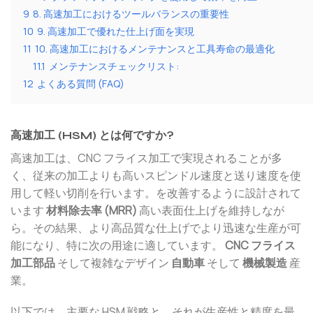
9
8. 高速加工におけるツールバランスの重要性
10
9. 高速加工で優れた仕上げ面を実現
11
10. 高速加工におけるメンテナンスと工具寿命の最適化
11.1
メンテナンスチェックリスト:
12
よくある質問 (FAQ)
高速加工 (HSM) とは何ですか?
高速加工は、CNC フライス加工で実現されることが多
く、従来の加工よりも高いスピンドル速度と送り速度を使
用して軽い切削を行います。を改善するように設計されて
います
材料除去率 (MRR)
高い表面仕上げを維持しなが
ら。その結果、より高品質な仕上げでより迅速な生産が可
能になり、特に次の用途に適しています。
CNC フライス
加工部品
そして複雑なデザイン
自動車
そして
機械製造
産
業。
以下では、主要な HSM 戦略と、それが生産性と精度を最