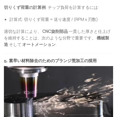
切りくず荷重の計算例
: チップ負荷を計算するには:
計算式: 切りくず荷重 = 送り速度 / (RPM x 刃数)
適切な計算により、
CNC旋削部品
一貫した厚さと仕上げ
を維持することは、次のような分野で重要です。
機械製
造
そして
オートメーション
.
5. 素早い材料除去のためのプランジ荒加工の採用