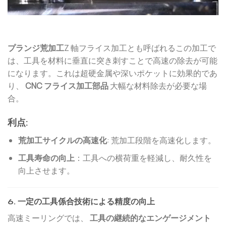
プランジ荒加工
Z 軸フライス加工とも呼ばれるこの加工で
は、工具を材料に垂直に突き刺すことで高速の除去が可能
になります。これは超硬金属や深いポケットに効果的であ
り、
CNC フライス加工部品
大幅な材料除去が必要な場
合。
利点:
荒加工サイクルの高速化
: 荒加工段階を高速化します。
工具寿命の向上
：工具への横荷重を軽減し、耐久性を
向上させます。
6. 一定の工具係合技術による精度の向上
高速ミーリングでは、
工具の継続的なエンゲージメント