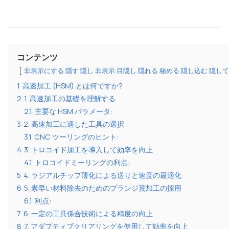
コンテンツ
非表示にする 隠す 隠し 非表示 目隠し 隠れる 秘める 隠し込む 隠
1
高速加工 (HSM) とは何ですか?
2
1. 高速加工の基礎を理解する
2.1
主要な HSM パラメータ:
3
2. 高速加工に適した工具の選択
3.1
CNC ツーリングのヒント:
4
3. トロコイド加工を導入して効率を向上
4.1
トロコイドミーリングの利点:
5
4. ラジアルチップ薄化による送りと速度の最適化
6
5. 素早い材料除去のためのプランジ荒加工の採用
6.1
利点:
7
6. 一定の工具係合技術による精度の向上
8
7. アダプティブクリアリングを使用して効率を向上