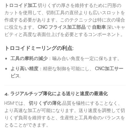
トロコイド加工
切りくずの厚さを維持するために円形の
カットを使用して、切削工具の直径よりも広いスロットを
作成する必要があります。このテクニックは特に次の場合
に役立ちます。
CNC フライス加工部品
で
自動車
深いキャ
ビティと高度な表面仕上げを必要とするコンポーネント。
トロコイドミーリングの利点:
工具の摩耗の減少
：噛み合い角度を一定に保ちます。
より高い精度
：精密な制御を可能にし、
CNC加工サー
ビス
.
4. ラジアルチップ薄化による送りと速度の最適化
HSMでは、
切りくずの薄化
品質を犠牲にすることなく、
より高速な加工が可能になります。送り速度を調整して切
りくず負荷を維持すると、生産性と工具寿命のバランスを
とることができます。