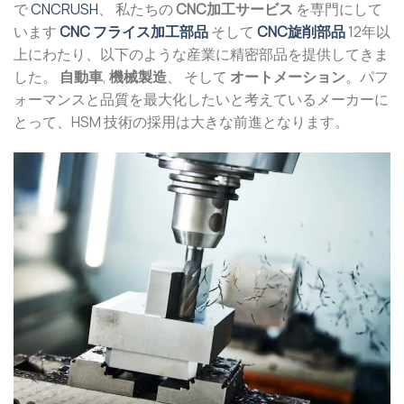
で
CNCRUSH
、 私たちの
CNC加工サービス
を専門にして
います
CNC フライス加工部品
そして
CNC旋削部品
12年以
上にわたり、以下のような産業に精密部品を提供してきま
した。
自動車
,
機械製造
、 そして
オートメーション
。パフ
ォーマンスと品質を最大化したいと考えているメーカーに
とって、HSM 技術の採用は大きな前進となります。