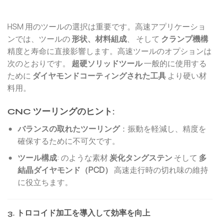
HSM 用のツールの選択は重要です。高速アプリケーショ
ンでは、ツールの
形状、材料組成
、 そして
クランプ機構
精度と寿命に直接影響します。高速ツールのオプションは
次のとおりです。
超硬ソリッドツール
一般的に使用する
ために
ダイヤモンドコーティングされた工具
より硬い材
料用。
CNC ツーリングのヒント:
バランスの取れたツーリング
：振動を軽減し、精度を
確保するために不可欠です。
ツール構成
: のような素材
炭化タングステン
そして
多
結晶ダイヤモンド（PCD）
高速走行時の切れ味の維持
に役立ちます。
3. トロコイド加工を導入して効率を向上