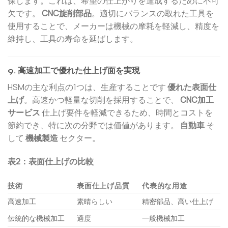
保します。これは、希望の仕上がりを達成するために不可
欠です。
CNC旋削部品
。適切にバランスの取れた工具を
使用することで、メーカーは機械の摩耗を軽減し、精度を
維持し、工具の寿命を延ばします。
9. 高速加工で優れた仕上げ面を実現
HSMの主な利点の1つは、生産することです
優れた表面仕
上げ
。高速かつ軽量な切削を採用することで、
CNC加工
サービス
仕上げ要件を軽減できるため、時間とコストを
節約でき、特に次の分野では価値があります。
自動車
そ
して
機械製造
セクター。
表2：表面仕上げの比較
技術
表面仕上げ品質
代表的な用途
高速加工
素晴らしい
精密部品、高い仕上げ
伝統的な機械加工
適度
一般機械加工