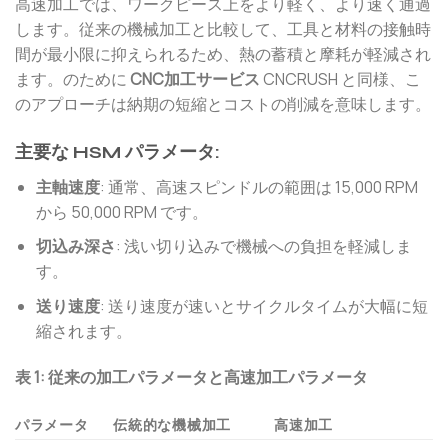
高速加工では、ワークピース上をより軽く、より速く通過
します。従来の機械加工と比較して、工具と材料の接触時
間が最小限に抑えられるため、熱の蓄積と摩耗が軽減され
ます。のために
CNC加工サービス
CNCRUSH と同様、こ
のアプローチは納期の短縮とコストの削減を意味します。
主要な HSM パラメータ:
主軸速度
: 通常、高速スピンドルの範囲は 15,000 RPM
から 50,000 RPM です。
切込み深さ
: 浅い切り込みで機械への負担を軽減しま
す。
送り速度
: 送り速度が速いとサイクルタイムが大幅に短
縮されます。
表 1: 従来の加工パラメータと高速加工パラメータ
パラメータ
伝統的な機械加工
高速加工