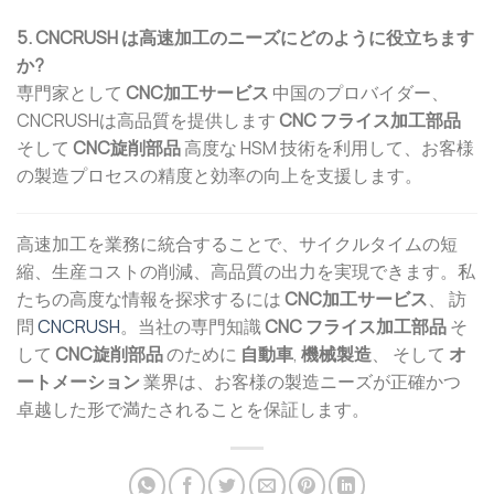
5. CNCRUSH は高速加工のニーズにどのように役立ちます
か?
専門家として
CNC加工サービス
中国のプロバイダー、
CNCRUSHは高品質を提供します
CNC フライス加工部品
そして
CNC旋削部品
高度な HSM 技術を利用して、お客様
の製造プロセスの精度と効率の向上を支援します。
高速加工を業務に統合することで、サイクルタイムの短
縮、生産コストの削減、高品質の出力を実現できます。私
たちの高度な情報を探求するには
CNC加工サービス
、 訪
問
CNCRUSH
。当社の専門知識
CNC フライス加工部品
そ
して
CNC旋削部品
のために
自動車
,
機械製造
、 そして
オ
ートメーション
業界は、お客様の製造ニーズが正確かつ
卓越した形で満たされることを保証します。