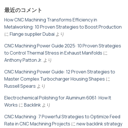
最近のコメント
How CNC Machining Transforms Efficiency in
Metalworking: 10 Proven Strategies to Boost Production
に
Flange supplier Dubai
より
CNC Machining Power Guide 2025: 10 Proven Strategies
to Control Thermal Stress in Exhaust Manifolds
に
Anthony Patton Jr.
より
CNC Machining Power Guide: 12 Proven Strategies to
Master Complex Turbocharger Housing Shapes
に
Russell Spears
より
Electrochemical Polishing for Aluminum 6061: How It
Works
に
Backlink
より
CNC Machining: 7 Powerful Strategies to Optimize Feed
Rate in CNC Machining Projects
に
new backlink strategy