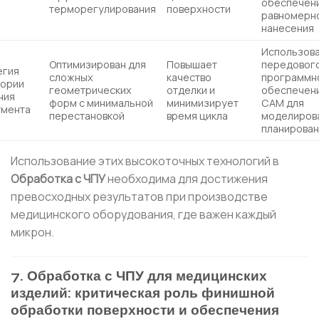
обеспечен
терморегулирования
поверхности
равномерн
нанесения
Использов
Оптимизирован для
Повышает
передовог
егия
сложных
качество
программн
тории
геометрических
отделки и
обеспечен
ния
форм с минимальной
минимизирует
CAM для
умента
перестановкой
время цикла
моделирова
планирова
Использование этих высокоточных технологий в
Обработка с ЧПУ
необходима для достижения
превосходных результатов при производстве
медицинского оборудования, где важен каждый
микрон.
7. Обработка с ЧПУ для медицинских
изделий: критическая роль финишной
обработки поверхности и обеспечения