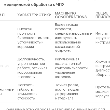
медицинской обработки с ЧПУ
MACHINING
ОБЩИЕ
АЛ
ХАРАКТЕРИСТИКИ
CONSIDERATIONS
ПРИЛО
Более низкие
Высокая
скорости,
прочность,
специализированные
Имплант
биосовместимость,
инструменты,
хирурги
устойчивость к
использование
инструм
коррозии
охлаждающей
жидкости
Долговечность,
Регулируемая
Хирурги
упрочнение при
подача, точный
еющая
инструм
работе, отличная
контроль скорости,
диагнос
коррозионная
управление
оборуд
стойкость
нагревом
Легкость,
Точная резка,
Протезы
естимые
гибкость,
исключающая
медици
ы
химическая
деформацию
корпуса
стойкость
материала
Понимание этих свойств материала очень важно для