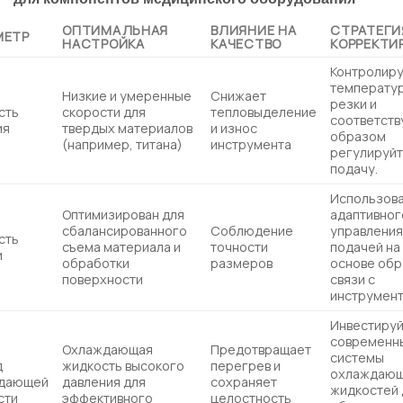
ОПТИМАЛЬНАЯ
ВЛИЯНИЕ НА
СТРАТЕГИ
МЕТР
НАСТРОЙКА
КАЧЕСТВО
КОРРЕКТИ
Контролир
температу
Низкие и умеренные
Снижает
резки и
сть
скорости для
тепловыделение
соответст
ия
твердых материалов
и износ
образом
(например, титана)
инструмента
регулируй
подачу.
Использов
Оптимизирован для
адаптивног
сбалансированного
Соблюдение
управлени
сть
съема материала и
точности
подачей на
и
обработки
размеров
основе обр
поверхности
связи с
инструмен
Инвестируй
современн
Охлаждающая
Предотвращает
системы
д
жидкость высокого
перегрев и
охлаждаю
дающей
давления для
сохраняет
жидкостей 
сти
эффективного
целостность