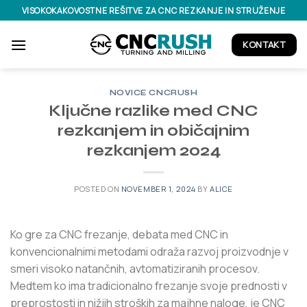
Skoči
VISOKOKAKOVOSTNE REŠITVE ZA CNC REZKANJE IN STRUŽENJE
na
vsebino
KONTAKT
NOVICE CNCRUSH
Ključne razlike med CNC
rezkanjem in običajnim
rezkanjem 2024
POSTED ON
NOVEMBER 1, 2024
BY
ALICE
Ko gre za CNC frezanje, debata med CNC in
konvencionalnimi metodami odraža razvoj proizvodnje v
smeri visoko natančnih, avtomatiziranih procesov.
Medtem ko ima tradicionalno frezanje svoje prednosti v
preprostosti in nižjih stroških za majhne naloge, je CNC