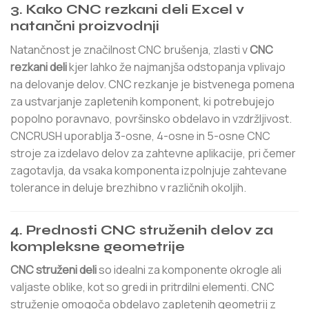
3.
Kako CNC rezkani deli Excel v
natančni proizvodnji
Natančnost je značilnost CNC brušenja, zlasti v
CNC
rezkani deli
kjer lahko že najmanjša odstopanja vplivajo
na delovanje delov. CNC rezkanje je bistvenega pomena
za ustvarjanje zapletenih komponent, ki potrebujejo
popolno poravnavo, površinsko obdelavo in vzdržljivost.
CNCRUSH uporablja 3-osne, 4-osne in 5-osne CNC
stroje za izdelavo delov za zahtevne aplikacije, pri čemer
zagotavlja, da vsaka komponenta izpolnjuje zahtevane
tolerance in deluje brezhibno v različnih okoljih.
4.
Prednosti CNC struženih delov za
kompleksne geometrije
CNC struženi deli
so idealni za komponente okrogle ali
valjaste oblike, kot so gredi in pritrdilni elementi. CNC
struženje omogoča obdelavo zapletenih geometrij z