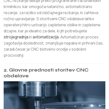
CNC rezkanje deluje preko programiranih računalniških
krmilnikov, kar omogoča natančno, avtomatizirano
rezanje, za razliko od običajnega rezkanja, ki zahteva
ročno upravljanje. S storitvami CNC obdelave lahko
operaterji hitro ustvarijo zapletene oblike in zapletene
dizajne, kar je idealno za dele, ki jih potrebujete
strojegradnja
in
avtomatizacija
. Avtomatiziran proces
zagotavlja doslednost, zmanjšuje napake in prihrani čas,
zaradi česar je CNC bistveno orodje v sodobni
proizvodnji.
2.
Glavne prednosti storitev CNC
obdelave