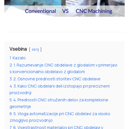
Vsebina
skrij
1
Kazalo
2
1. Razumevanje CNC obdelave z glodalom v primerjavi
s konvencionalno obdelavo z glodalom
3
2. Osnovne prednosti storitev CNC obdelave
4
3. Kako CNC obdelani deli izstopajo pri preciznem
proizvodnji
5
4. Prednosti CNC struženih delov za kompleksne
geometrije
6
5. Vloga avtomatizacije pri CNC obdelavi za visoko
zmogljivo proizvodnjo
7
6. Vsestrastnost materialov pri CNC obdelavi v