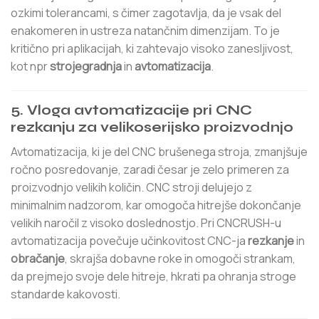
ozkimi tolerancami, s čimer zagotavlja, da je vsak del
enakomeren in ustreza natančnim dimenzijam. To je
kritično pri aplikacijah, ki zahtevajo visoko zanesljivost,
kot npr
strojegradnja
in
avtomatizacija
.
5.
Vloga avtomatizacije pri CNC
rezkanju za velikoserijsko proizvodnjo
Avtomatizacija, ki je del CNC brušenega stroja, zmanjšuje
ročno posredovanje, zaradi česar je zelo primeren za
proizvodnjo velikih količin. CNC stroji delujejo z
minimalnim nadzorom, kar omogoča hitrejše dokončanje
velikih naročil z visoko doslednostjo. Pri CNCRUSH-u
avtomatizacija povečuje učinkovitost CNC-ja
rezkanje
in
obračanje
, skrajša dobavne roke in omogoči strankam,
da prejmejo svoje dele hitreje, hkrati pa ohranja stroge
standarde kakovosti.