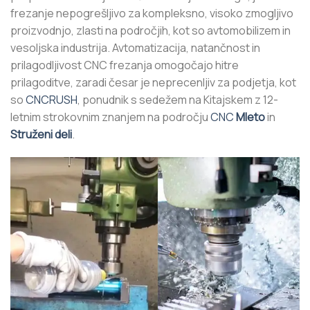
frezanje nepogrešljivo za kompleksno, visoko zmogljivo
proizvodnjo, zlasti na področjih, kot so avtomobilizem in
vesoljska industrija. Avtomatizacija, natančnost in
prilagodljivost CNC frezanja omogočajo hitre
prilagoditve, zaradi česar je neprecenljiv za podjetja, kot
so
CNCRUSH
, ponudnik s sedežem na Kitajskem z 12-
letnim strokovnim znanjem na področju
CNC
Mleto
in
Struženi deli
.