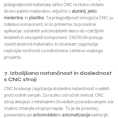
prilagodljivosti materiala, lahko CNC rezkano obdela
široko paleto materialov, vključno z
aluminij
,
jeklo
,
medenina
, in
plastike
. Ta prilagodljivost omogoča CNC-ju
izdelavo komponent, ki so primerne za posebne
aplikacije, od lahkih avtomobilskih delov do vzdržljivih
letalskih in vesoljskih komponent. CNCRUSH ponuja
vsestranskost materialov, ki strankam zagotavlja
najboljše možnosti za edinstvene zahteve vsakega
projekta.
7.
Izboljšana natančnost in doslednost
s CNC stroji
CNC brušenje zagotavlja dosledno natančnost v velikih
proizvodnih serijah. Za razliko od ročnih metod, CNC
stroji delujejo z minimalnim človeškim posredovanjem, kar
znatno zmanjša stopnjo napak. To je še posebej
pomembno pri
avtomobilski
in
avtomatizacija
sektorjih,