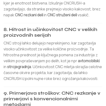
kjer je enotnost bistvena. Izkušnje CNCRUSH-a
zagotavljajo, da stranke prejmejo visoko kakovost, brez
napak
CNC rezkani deli
in
CNC struženi deli
vsakič.
8.
Hitrost in učinkovitost CNC v velikih
proizvodnih serijah
CNC stroji lahko delujejo neprekinjeno, kar zagotavlja
visoko učinkovitost za velike količine proizvodnje. Ta
hitrostna prednost je ključnega pomena za industrije z
velikim povpraševanjem po delih, kot je npr
avtomobilski
in
strojegradnja
. Učinkovitost CNC mletja skrajša celotne
časovne okvire projekta, kar zagotavlja, da lahko
CNCRUSH izpolni nujne roke brez ogrožanja kakovosti.
9.
Primerjava stroškov: CNC rezkanje v
primerjavi s konvencionalnimi
metodami