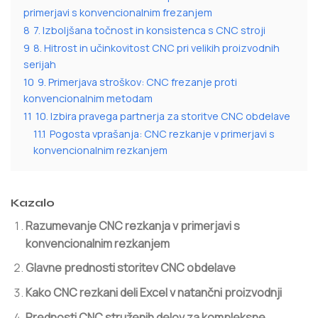
primerjavi s konvencionalnim frezanjem
8
7. Izboljšana točnost in konsistenca s CNC stroji
9
8. Hitrost in učinkovitost CNC pri velikih proizvodnih
serijah
10
9. Primerjava stroškov: CNC frezanje proti
konvencionalnim metodam
11
10. Izbira pravega partnerja za storitve CNC obdelave
11.1
Pogosta vprašanja: CNC rezkanje v primerjavi s
konvencionalnim rezkanjem
Kazalo
Razumevanje CNC rezkanja v primerjavi s
konvencionalnim rezkanjem
Glavne prednosti storitev CNC obdelave
Kako CNC rezkani deli Excel v natančni proizvodnji
Prednosti CNC struženih delov za kompleksne