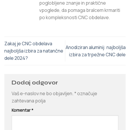
poglobljene znanje in praktične
vpoglede, da pomaga bralcem krmariti
po kompleksnosti CNC obdelave.
Zakaj je CNC obdelava
Anodiziran aluminij: najboljša
najboljša izbira za natančne
izbira za trpežne CNC dele
dele 2024?
Dodaj odgovor
Vaš e-naslov ne bo objavljen.
*
označuje
zahtevana polja
Komentar
*