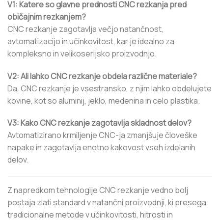
V1: Katere so glavne prednosti CNC rezkanja pred
običajnim rezkanjem?
CNC rezkanje zagotavlja večjo natančnost,
avtomatizacijo in učinkovitost, kar je idealno za
kompleksno in velikoserijsko proizvodnjo.
V2: Ali lahko CNC rezkanje obdela različne materiale?
Da, CNC rezkanje je vsestransko, z njim lahko obdelujete
kovine, kot so aluminij, jeklo, medenina in celo plastika.
V3: Kako CNC rezkanje zagotavlja skladnost delov?
Avtomatizirano krmiljenje CNC-ja zmanjšuje človeške
napake in zagotavlja enotno kakovost vseh izdelanih
delov.
Z napredkom tehnologije CNC rezkanje vedno bolj
postaja zlati standard v natančni proizvodnji, ki presega
tradicionalne metode v učinkovitosti, hitrosti in