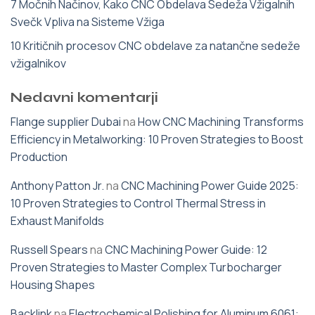
7 Močnih Načinov, Kako CNC Obdelava Sedeža Vžigalnih
Svečk Vpliva na Sisteme Vžiga
10 Kritičnih procesov CNC obdelave za natančne sedeže
vžigalnikov
Nedavni komentarji
Flange supplier Dubai
na
How CNC Machining Transforms
Efficiency in Metalworking: 10 Proven Strategies to Boost
Production
Anthony Patton Jr.
na
CNC Machining Power Guide 2025:
10 Proven Strategies to Control Thermal Stress in
Exhaust Manifolds
Russell Spears
na
CNC Machining Power Guide: 12
Proven Strategies to Master Complex Turbocharger
Housing Shapes
Backlink
na
Electrochemical Polishing for Aluminum 6061: