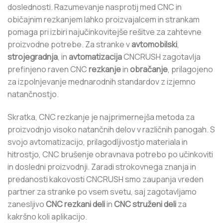
doslednosti. Razumevanje nasprotij med CNC in
običajnim rezkanjem lahko proizvajalcem in strankam
pomaga pri izbiri najučinkovitejše rešitve za zahtevne
proizvodne potrebe. Za stranke v
avtomobilski
,
strojegradnja
, in
avtomatizacija
CNCRUSH zagotavlja
prefinjeno raven CNC
rezkanje
in
obračanje
, prilagojeno
za izpolnjevanje mednarodnih standardov z izjemno
natančnostjo.
Skratka, CNC rezkanje je najprimernejša metoda za
proizvodnjo visoko natančnih delov v različnih panogah. S
svojo avtomatizacijo, prilagodljivostjo materiala in
hitrostjo, CNC brušenje obravnava potrebo po učinkoviti
in dosledni proizvodnji. Zaradi strokovnega znanja in
predanosti kakovosti CNCRUSH smo zaupanja vreden
partner za stranke po vsem svetu, saj zagotavljamo
zanesljivo
CNC rezkani deli
in
CNC struženi deli
za
kakršno koli aplikacijo.