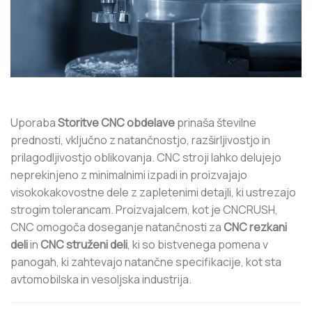
Uporaba
Storitve CNC obdelave
prinaša številne
prednosti, vključno z natančnostjo, razširljivostjo in
prilagodljivostjo oblikovanja. CNC stroji lahko delujejo
neprekinjeno z minimalnimi izpadi in proizvajajo
visokokakovostne dele z zapletenimi detajli, ki ustrezajo
strogim tolerancam. Proizvajalcem, kot je CNCRUSH,
CNC omogoča doseganje natančnosti za
CNC rezkani
deli
in
CNC struženi deli
, ki so bistvenega pomena v
panogah, ki zahtevajo natančne specifikacije, kot sta
avtomobilska in vesoljska industrija.