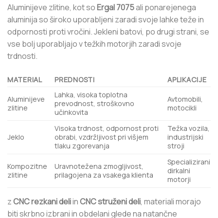
Aluminijeve zlitine, kot so
Ergal 7075
ali ponarejenega
aluminija so široko uporabljeni zaradi svoje lahke teže in
odpornosti proti vročini. Jekleni batovi, po drugi strani, se
vse bolj uporabljajo v težkih motorjih zaradi svoje
trdnosti.
MATERIAL
PREDNOSTI
APLIKACIJE
Lahka, visoka toplotna
Aluminijeve
Avtomobili,
prevodnost, stroškovno
zlitine
motocikli
učinkovita
Visoka trdnost, odpornost proti
Težka vozila,
Jeklo
obrabi, vzdržljivost pri višjem
industrijski
tlaku zgorevanja
stroji
Specializirani
Kompozitne
Uravnotežena zmogljivost,
dirkalni
zlitine
prilagojena za vsakega klienta
motorji
z
CNC rezkani deli
in
CNC struženi deli
, materiali morajo
biti skrbno izbrani in obdelani glede na natančne