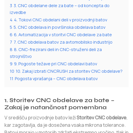
3
3. CNC obdelane dele za bate – od koncepta do
izvedbe
4
4. Tokovi CNC obdelani deli v proizvodnji batov
5
5. CNC obdelava in površinska obdelava batov
6
6. Avtomatizacija v storitvi CNC obdelave za bate
7
7. CNC obdelava batov za avtomobilsko industrijo
8
8. CNC-frezirani deli in CNC-struženi deli za
strojništvo
9
9. Pogoste težave pri CNC obdelavi batov
10
10. Zakaj izbrati CNCRUSH za storitev CNC obdelave?
11
Pogosta vprašanja – CNC obdelava batov
1. Storitev CNC obdelave za bate –
Zakaj je natančnost pomembna
V središču proizvodnje batov leži
Storitev CNC obdelave
,
kar zagotavlja, da je dosežena vsaka mikrona tolerance.
Batovi morajo v motorjih zdržati ekstremno vročino, tlak in