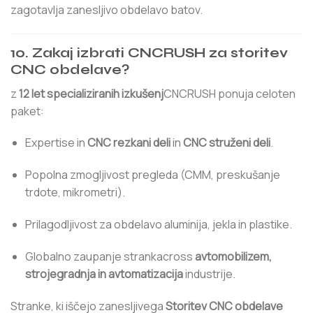
zagotavlja zanesljivo obdelavo batov.
10. Zakaj izbrati CNCRUSH za storitev
CNC obdelave?
z
12 let specializiranih izkušenj
CNCRUSH ponuja celoten
paket:
Expertise in
CNC rezkani deli
in
CNC struženi deli
.
Popolna zmogljivost pregleda (CMM, preskušanje
trdote, mikrometri).
Prilagodljivost za obdelavo aluminija, jekla in plastike.
Globalno zaupanje strankacross
avtomobilizem,
strojegradnja in avtomatizacija
industrije.
Stranke, ki iščejo zanesljivega
Storitev CNC obdelave