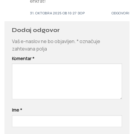
enkrat!
31. OKTOBRA 2025 OB 10:27 DOP
ODGOVORI
Dodaj odgovor
Vaš e-naslov ne bo objavljen.
*
označuje
zahtevana polja
Komentar
*
Ime
*