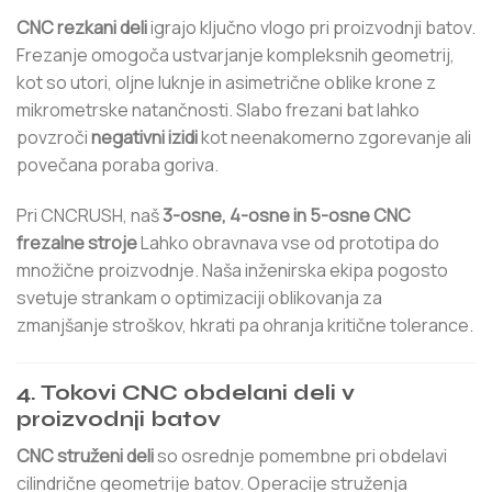
CNC rezkani deli
igrajo ključno vlogo pri proizvodnji batov.
Frezanje omogoča ustvarjanje kompleksnih geometrij,
kot so utori, oljne luknje in asimetrične oblike krone z
mikrometrske natančnosti. Slabo frezani bat lahko
povzroči
negativni izidi
kot neenakomerno zgorevanje ali
povečana poraba goriva.
Pri CNCRUSH, naš
3-osne, 4-osne in 5-osne CNC
frezalne stroje
Lahko obravnava vse od prototipa do
množične proizvodnje. Naša inženirska ekipa pogosto
svetuje strankam o optimizaciji oblikovanja za
zmanjšanje stroškov, hkrati pa ohranja kritične tolerance.
4. Tokovi CNC obdelani deli v
proizvodnji batov
CNC struženi deli
so osrednje pomembne pri obdelavi
cilindrične geometrije batov. Operacije struženja