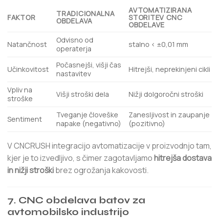
AVTOMATIZIRANA
TRADICIONALNA
FAKTOR
STORITEV CNC
OBDELAVA
OBDELAVE
Odvisno od
Natančnost
stalno < ±0,01 mm
operaterja
Počasnejši, višji čas
Učinkovitost
Hitrejši, neprekinjeni cikli
nastavitev
Vpliv na
Višji stroški dela
Nižji dolgoročni stroški
stroške
Tveganje človeške
Zanesljivost in zaupanje
Sentiment
napake (negativno)
(pozitivno)
V CNCRUSH integracijo avtomatizacije v proizvodnjo tam,
kjer je to izvedljivo, s čimer zagotavljamo
hitrejša dostava
in nižji stroški
brez ogrožanja kakovosti.
7. CNC obdelava batov za
avtomobilsko industrijo