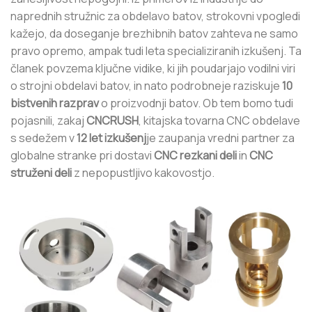
naprednih stružnic za obdelavo batov, strokovni vpogledi
kažejo, da doseganje brezhibnih batov zahteva ne samo
pravo opremo, ampak tudi leta specializiranih izkušenj. Ta
članek povzema ključne vidike, ki jih poudarjajo vodilni viri
o strojni obdelavi batov, in nato podrobneje raziskuje
10
bistvenih razprav
o proizvodnji batov. Ob tem bomo tudi
pojasnili, zakaj
CNCRUSH
, kitajska tovarna CNC obdelave
s sedežem v
12 let izkušenj
je zaupanja vredni partner za
globalne stranke pri dostavi
CNC rezkani deli
in
CNC
struženi deli
z nepopustljivo kakovostjo.