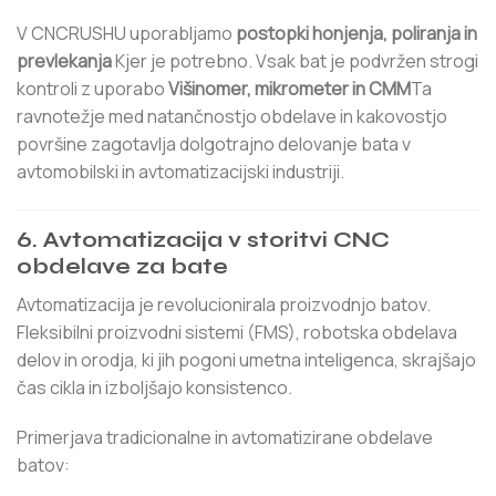
V CNCRUSHU uporabljamo
postopki honjenja, poliranja in
prevlekanja
Kjer je potrebno. Vsak bat je podvržen strogi
kontroli z uporabo
Višinomer, mikrometer in CMM
Ta
ravnotežje med natančnostjo obdelave in kakovostjo
površine zagotavlja dolgotrajno delovanje bata v
avtomobilski in avtomatizacijski industriji.
6. Avtomatizacija v storitvi CNC
obdelave za bate
Avtomatizacija je revolucionirala proizvodnjo batov.
Fleksibilni proizvodni sistemi (FMS), robotska obdelava
delov in orodja, ki jih pogoni umetna inteligenca, skrajšajo
čas cikla in izboljšajo konsistenco.
Primerjava tradicionalne in avtomatizirane obdelave
batov: