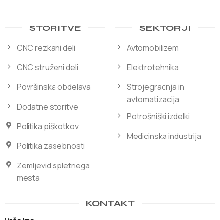
STORITVE
SEKTORJI
CNC rezkani deli
Avtomobilizem
CNC struženi deli
Elektrotehnika
Površinska obdelava
Strojegradnja in
avtomatizacija
Dodatne storitve
Potrošniški izdelki
Politika piškotkov
Medicinska industrija
Politika zasebnosti
Zemljevid spletnega
mesta
KONTAKT