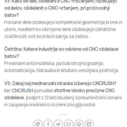
V3: Kako se deli, obdelani s CNC-frezanjem, razlikujejo
od delov, obdelanih s CNC-vrtanjem, pri proizvodnji
batov?
Frezane dele obdelujejo kompleksne geometrije krone in
utore, medtem ko obrnjene dele obdelujejo cilindrične
značilnosti, kot so krila in luknje za zatiče.
Četrtina: Katere industrije so odvisne od CNC obdelave
batov?
Predvsem avtomobilska, pa tudi strojna gradnja,
avtomatizacija, hidraulika in letalsko vesoljska področja.
V5: Zakaj naj mednarodni stranke izberejo CNCRUSH?
Ker
CNCRUSH
ponudbe
storitve visoko precizne CNC
obdelave
, podprt z 12 leti izkušenj, konkurenčnimi cenami
in zaupanja vrednimi izvoznimi zmogljivostmi.