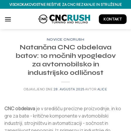
Skoči
VISOKOKAKOVOSTNE REŠITVE ZA CNC REZKANJE IN STRUŽENJE
na
vsebino
KONTAKT
NOVICE CNCRUSH
Natančna CNC obdelava
batov: 10 močnih vpogledov
za avtomobilsko in
industrijsko odličnost
OBJAVLJENO DNE
28. AVGUSTA 2025
AVTOR
ALICE
CNC obdelava
je v središču precizne proizvodnje, in ko
gre za bate - kritične komponente v avtomobilski
industriji, strojništvu in avtomatizaciji - sočnost in
zanesljivost nepogojni. Iz primerov iz industrije do