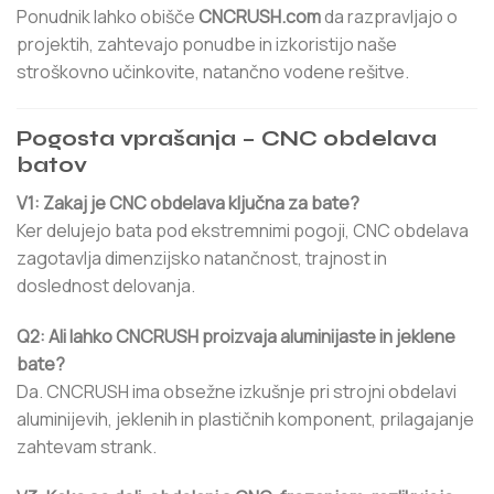
Ponudnik lahko obišče
CNCRUSH.com
da razpravljajo o
projektih, zahtevajo ponudbe in izkoristijo naše
stroškovno učinkovite, natančno vodene rešitve.
Pogosta vprašanja – CNC obdelava
batov
V1: Zakaj je CNC obdelava ključna za bate?
Ker delujejo bata pod ekstremnimi pogoji, CNC obdelava
zagotavlja dimenzijsko natančnost, trajnost in
doslednost delovanja.
Q2: Ali lahko CNCRUSH proizvaja aluminijaste in jeklene
bate?
Da. CNCRUSH ima obsežne izkušnje pri strojni obdelavi
aluminijevih, jeklenih in plastičnih komponent, prilagajanje
zahtevam strank.