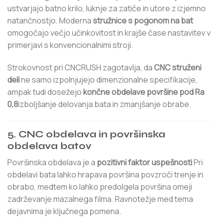
ustvarjajo batno krilo, luknje za zatiče in utore z izjemno
natančnostjo. Moderna
stružnice s pogonom na bat
omogočajo večjo učinkovitost in krajše čase nastavitev v
primerjavi s konvencionalnimi stroji.
Strokovnost pri CNCRUSH zagotavlja, da
CNC struženi
deli
ne samo izpolnjujejo dimenzionalne specifikacije,
ampak tudi dosežejo
končne obdelave površine pod Ra
0,8
izboljšanje delovanja bata in zmanjšanje obrabe.
5. CNC obdelava in površinska
obdelava batov
Površinska obdelava je a
pozitivni faktor uspešnosti
Pri
obdelavi bata lahko hrapava površina povzroči trenje in
obrabo, medtem ko lahko predolgela površina omeji
zadrževanje mazalnega filma. Ravnotežje med tema
dejavnima je ključnega pomena.