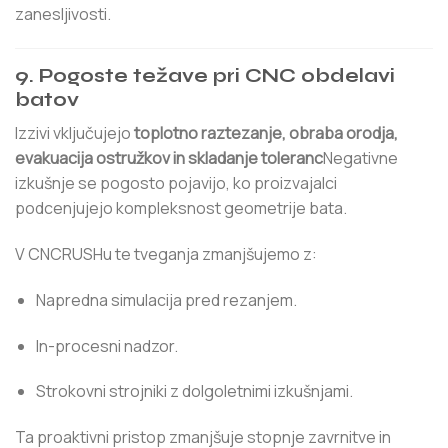
zanesljivosti.
9. Pogoste težave pri CNC obdelavi
batov
Izzivi vključujejo
toplotno raztezanje, obraba orodja,
evakuacija ostružkov in skladanje toleranc
Negativne
izkušnje se pogosto pojavijo, ko proizvajalci
podcenjujejo kompleksnost geometrije bata.
V CNCRUSHu te tveganja zmanjšujemo z:
Napredna simulacija pred rezanjem.
In-procesni nadzor.
Strokovni strojniki z dolgoletnimi izkušnjami.
Ta proaktivni pristop zmanjšuje stopnje zavrnitve in