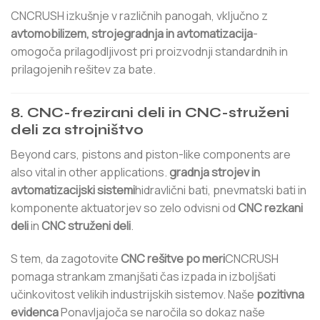
CNCRUSH izkušnje v različnih panogah, vključno z
avtomobilizem, strojegradnja in avtomatizacija
-
omogoča prilagodljivost pri proizvodnji standardnih in
prilagojenih rešitev za bate.
8. CNC-frezirani deli in CNC-struženi
deli za strojništvo
Beyond cars, pistons and piston-like components are
also vital in other applications.
gradnja strojev in
avtomatizacijski sistemi
hidravlični bati, pnevmatski bati in
komponente aktuatorjev so zelo odvisni od
CNC rezkani
deli
in
CNC struženi deli
.
S tem, da zagotovite
CNC rešitve po meri
CNCRUSH
pomaga strankam zmanjšati čas izpada in izboljšati
učinkovitost velikih industrijskih sistemov. Naše
pozitivna
evidenca
Ponavljajoča se naročila so dokaz naše