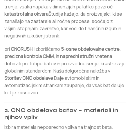
trenje, vsaka napaka v dimenzijah pa lahko povzroči
katastrofalna okvara
Študije kažejo, da proizvajalci, ki se
zanašajo na zastarele ali ročne procese, soočajo z
višjimi stopnjami zavrnitve, kar vodi do finančnih izgub in
negativnih izkušenj strank.
pri
CNCRUSH
, izkoriščamo
5-osne obdelovalne centre,
precizna kontrola CMM, in napredni stružni vretena
dobaviti prototipe batov in proizvodne serije, ki ustrezajo
globalnim standardom. Naša dolgoročna naložba v
Storitev CNC obdelave
Daje avtomobilskim in
avtomatizacijskim strankam zaupanje, da vsak bat deluje
kot je zasnovan.
2. CNC obdelava batov – materiali in
njihov vpliv
Izbira materiala neposredno vpliva na trajnost bata.