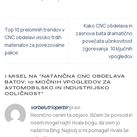
Kako CNC obdelava in
Top 10 prelomnih trendov v
zasnova bata dramatično
CNC obdelavi visoko trdih
povečata učinkovitost
materialov za povezovalne
zgorevanja: 10 ključnih
palice
vpogledov
1 MISEL NA “
NATANČNA CNC OBDELAVA
BATOV: 10 MOČNIH VPOGLEDOV ZA
AVTOMOBILSKO IN INDUSTRIJSKO
ODLIČNOST
”
vorbelutrioperbir
pravi:
Resnično cenim ta objavo. Iščem že povsod in
nisem mogel najti! Hvala bogu, da sem jo
našel na Bing. Najbolj si mi pomagal! Hvala še