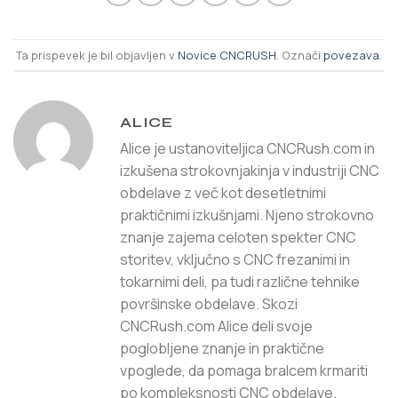
Ta prispevek je bil objavljen v
Novice CNCRUSH
. Označi
povezava
.
ALICE
Alice je ustanoviteljica CNCRush.com in
izkušena strokovnjakinja v industriji CNC
obdelave z več kot desetletnimi
praktičnimi izkušnjami. Njeno strokovno
znanje zajema celoten spekter CNC
storitev, vključno s CNC frezanimi in
tokarnimi deli, pa tudi različne tehnike
površinske obdelave. Skozi
CNCRush.com Alice deli svoje
poglobljene znanje in praktične
vpoglede, da pomaga bralcem krmariti
po kompleksnosti CNC obdelave.