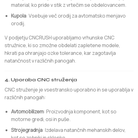
material, ko pride v stik z vrtečim se obdelovancem.
Kupola
: Vsebuje več orodij za avtomatsko menjavo
orodij.
V podjetju CNCRUSH uporabljamo vrhunske CNC
stružnice, ki so zmožne obdelati zapletene modele,
hkrati pa ohranjajo ozke tolerance, kar zagotavlja
natančnost v različnih panogah.
4. Uporaba CNC struženja
CNC struženje je vsestransko uporabno in se uporablja v
različnih panogah:
Avtomobilizem
: Proizvodnja komponent, kot so
motorne gredi, osi in puše.
Strojegradnja
: Izdelava natančnih mehanskih delov,
kot so zobniki in sklopke.