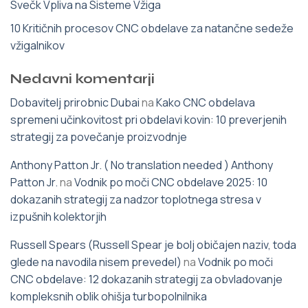
Svečk Vpliva na Sisteme Vžiga
10 Kritičnih procesov CNC obdelave za natančne sedeže
vžigalnikov
Nedavni komentarji
Dobavitelj prirobnic Dubai
na
Kako CNC obdelava
spremeni učinkovitost pri obdelavi kovin: 10 preverjenih
strategij za povečanje proizvodnje
Anthony Patton Jr. ( No translation needed ) Anthony
Patton Jr.
na
Vodnik po moči CNC obdelave 2025: 10
dokazanih strategij za nadzor toplotnega stresa v
izpušnih kolektorjih
Russell Spears (Russell Spear je bolj običajen naziv, toda
glede na navodila nisem prevedel)
na
Vodnik po moči
CNC obdelave: 12 dokazanih strategij za obvladovanje
kompleksnih oblik ohišja turbopolnilnika