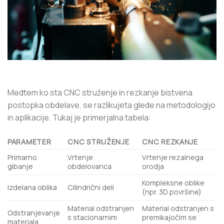
Medtem ko sta CNC struženje in rezkanje bistvena
postopka obdelave, se razlikujeta glede na metodologijo
in aplikacije. Tukaj je primerjalna tabela:
PARAMETER
CNC STRUŽENJE
CNC REZKANJE
Primarno
Vrtenje
Vrtenje rezalnega
gibanje
obdelovanca
orodja
Kompleksne oblike
Izdelana oblika
Cilindrični deli
(npr. 3D površine)
Material odstranjen
Material odstranjen s
Odstranjevanje
s stacionarnim
premikajočim se
materiala