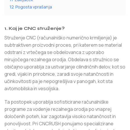
12
Pogosta vprašanja
1. Kaj je CNC struženje?
Struženje CNC (računalniško numerično krmiljenje) je
subtraktiven proizvodni proces, pri katerem se material
odstrani z vrtečega se obdelovanca z uporabo
mirujočega rezalnega orodja. Obdelava s stružnico se
običajno uporablja za ustvarjanje cilindričnih delov, kot so
gredi, vijaki in prirobnice, zaradi svoje natančnosti in
učinkovitosti pa je nepogrešljiva v panogah, kot sta
avtomobilska in vesoljska.
Ta postopek uporablja sofisticirane računalniške
programe za vodenje rezalnega orodja po vnaprej
določenih poteh, kar zagotavlja visoko natančnost in
ponovljivost. Pri CNCRUSH ponujamo specializirane