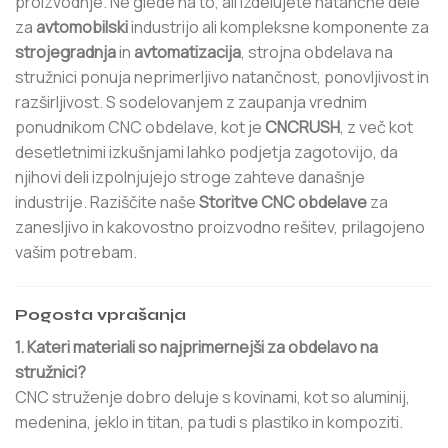
proizvodnje. Ne glede na to, ali izdelujete natančne dele
za
avtomobilski
industrijo ali kompleksne komponente za
strojegradnja
in
avtomatizacija
, strojna obdelava na
stružnici ponuja neprimerljivo natančnost, ponovljivost in
razširljivost. S sodelovanjem z zaupanja vrednim
ponudnikom CNC obdelave, kot je
CNCRUSH
, z več kot
desetletnimi izkušnjami lahko podjetja zagotovijo, da
njihovi deli izpolnjujejo stroge zahteve današnje
industrije. Raziščite naše
Storitve CNC obdelave
za
zanesljivo in kakovostno proizvodno rešitev, prilagojeno
vašim potrebam.
Pogosta vprašanja
1. Kateri materiali so najprimernejši za obdelavo na
stružnici?
CNC struženje dobro deluje s kovinami, kot so aluminij,
medenina, jeklo in titan, pa tudi s plastiko in kompoziti.