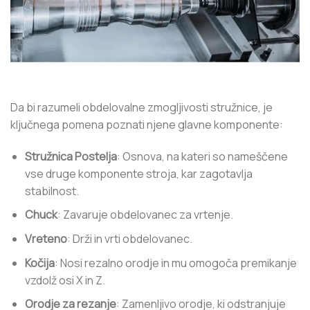
Da bi razumeli obdelovalne zmogljivosti stružnice, je
ključnega pomena poznati njene glavne komponente:
Stružnica Postelja
: Osnova, na kateri so nameščene
vse druge komponente stroja, kar zagotavlja
stabilnost.
Chuck
: Zavaruje obdelovanec za vrtenje.
Vreteno
: Drži in vrti obdelovanec.
Kočija
: Nosi rezalno orodje in mu omogoča premikanje
vzdolž osi X in Z.
Orodje za rezanje
: Zamenljivo orodje, ki odstranjuje