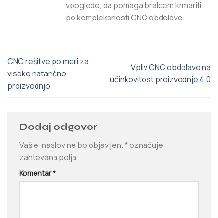
vpoglede, da pomaga bralcem krmariti
po kompleksnosti CNC obdelave.
CNC rešitve po meri za
Vpliv CNC obdelave na
visoko natančno
učinkovitost proizvodnje 4.0
proizvodnjo
Dodaj odgovor
Vaš e-naslov ne bo objavljen.
*
označuje
zahtevana polja
Komentar
*