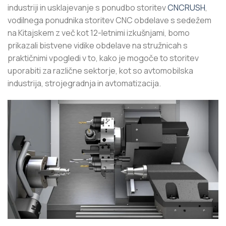
industriji in usklajevanje s ponudbo storitev
CNCRUSH
,
vodilnega ponudnika storitev CNC obdelave s sedežem
na Kitajskem z več kot 12-letnimi izkušnjami, bomo
prikazali bistvene vidike obdelave na stružnicah s
praktičnimi vpogledi v to, kako je mogoče to storitev
uporabiti za različne sektorje, kot so avtomobilska
industrija, strojegradnja in avtomatizacija.