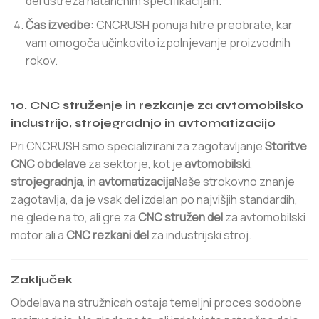
del ustreza natančnim specifikacijam.
Čas izvedbe
: CNCRUSH ponuja hitre preobrate, kar
vam omogoča učinkovito izpolnjevanje proizvodnih
rokov.
10. CNC struženje in rezkanje za avtomobilsko
industrijo, strojegradnjo in avtomatizacijo
Pri CNCRUSH smo specializirani za zagotavljanje
Storitve
CNC obdelave
za sektorje, kot je
avtomobilski
,
strojegradnja
, in
avtomatizacija
Naše strokovno znanje
zagotavlja, da je vsak del izdelan po najvišjih standardih,
ne glede na to, ali gre za
CNC stružen del
za avtomobilski
motor ali a
CNC rezkani del
za industrijski stroj.
Zaključek
Obdelava na stružnicah ostaja temeljni proces sodobne