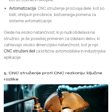
Avtomatizacija
: CNC struženje proizvaja dele, kot so
bati, ohišja in prirobnice, bistvenega pomena za
sisteme avtomatizacije.
Glede na visoko natančnost, ki jo nudi obdelava na
stružnici, je še posebej primeren za izdelavo delov, ki
zahtevajo visoko dimenzijsko natančnost, kot je npr.
CNC struženi deli
za kritične avtomobilske in industrijske
aplikacije.
5. CNC struženje proti CNC rezkanju: ključne
razlike