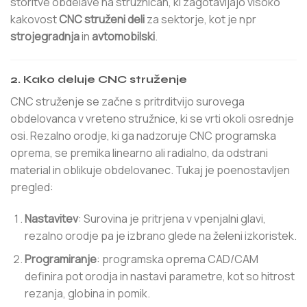
storitve obdelave na stružnicah, ki zagotavljajo visoko
kakovost
CNC struženi deli
za sektorje, kot je npr
strojegradnja
in
avtomobilski
.
2. Kako deluje CNC struženje
CNC struženje se začne s pritrditvijo surovega
obdelovanca v vreteno stružnice, ki se vrti okoli osrednje
osi. Rezalno orodje, ki ga nadzoruje CNC programska
oprema, se premika linearno ali radialno, da odstrani
material in oblikuje obdelovanec. Tukaj je poenostavljen
pregled:
Nastavitev
: Surovina je pritrjena v vpenjalni glavi,
rezalno orodje pa je izbrano glede na želeni izkoristek.
Programiranje
: programska oprema CAD/CAM
definira pot orodja in nastavi parametre, kot so hitrost
rezanja, globina in pomik.