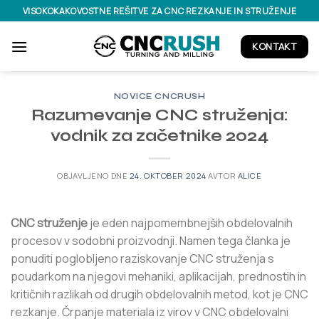
Skoči
VISOKOKAKOVOSTNE REŠITVE ZA CNC REZKANJE IN STRUŽENJE
na
vsebino
KONTAKT
NOVICE CNCRUSH
Razumevanje CNC struženja:
vodnik za začetnike 2024
OBJAVLJENO DNE
24. OKTOBER 2024
AVTOR
ALICE
CNC struženje
je eden najpomembnejših obdelovalnih
procesov v sodobni proizvodnji. Namen tega članka je
ponuditi poglobljeno raziskovanje CNC struženja s
poudarkom na njegovi mehaniki, aplikacijah, prednostih in
kritičnih razlikah od drugih obdelovalnih metod, kot je CNC
rezkanje. Črpanje materiala iz virov v CNC obdelovalni