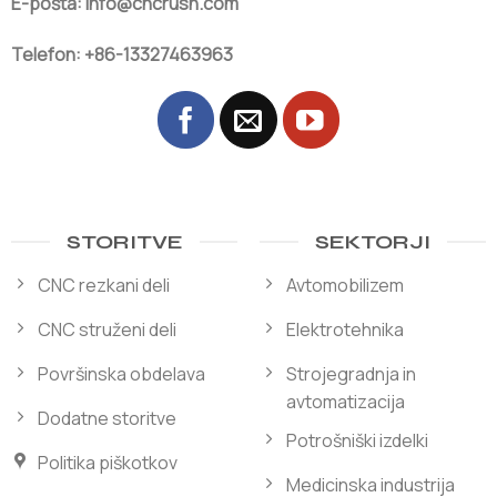
E-pošta: info@cncrush.com
Telefon: +86-13327463963
STORITVE
SEKTORJI
CNC rezkani deli
Avtomobilizem
CNC struženi deli
Elektrotehnika
Površinska obdelava
Strojegradnja in
avtomatizacija
Dodatne storitve
Potrošniški izdelki
Politika piškotkov
Medicinska industrija