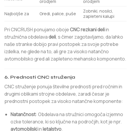
orodjem
orodjem
Zobniki, nosilci,
Najboljše za
Gredi, palice, puše
zapleteni kalupi
Pri CNCRUSH ponujamo oboje
CNC rezkani deli
in
stružnična obdelava
deli
, s čimer zagotavljamo, da lahko
naše stranke dobijo pravi postopek za svoje potrebe
izdelka, ne glede na to, ali gre za visoko natančno
avtomobilsko gred ali zapleteno mehansko komponento.
6. Prednosti CNC struženja
CNC struženje ponuja številne prednosti pred ročnim in
drugimi oblikami strojne obdelave, zaradi česar je
prednostni postopek za visoko natančne komponente:
Natančnost
: Obdelava na stružnici omogoča izjemno
ozke tolerance, ki so ključne na področjih, kot je npr.
avtomobilski
in
letalstvo
.