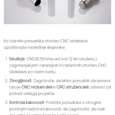
Ko izbirate ponudnika storitev CNC obdelave,
upoštevajte naslednje dejavnike:
Izkušnje
: CNCRUSH ima več kot 12 let izkušenj z
zagotavljanjem zanesljivih in natančnih storitev CNC
obdelave po vsem svetu.
Zmogljivost
: Zagotovite, da lahko ponudnik obravnava
oboje
CNC rezkani deli
in
CNC struženi deli
, odvisno od
potreb vašega projekta.
Kontrola kakovosti
: Poiščite ponudnike s strogimi
postopki nadzora kakovosti, da zagotovite, da vsak