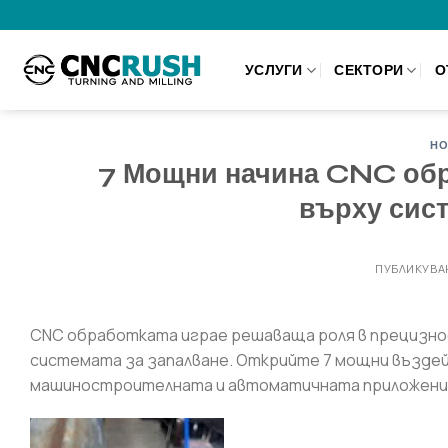
Преминете
към
съдържанието
УСЛУГИ
СЕКТОРИ
О
НО
7 Мощни начина CNC обра
върху сист
ПУБЛИКУВА
CNC обработката играе решаваща роля в прецизнос
системата за запалване. Открийте 7 мощни възде
машиностроителната и автоматичната приложени