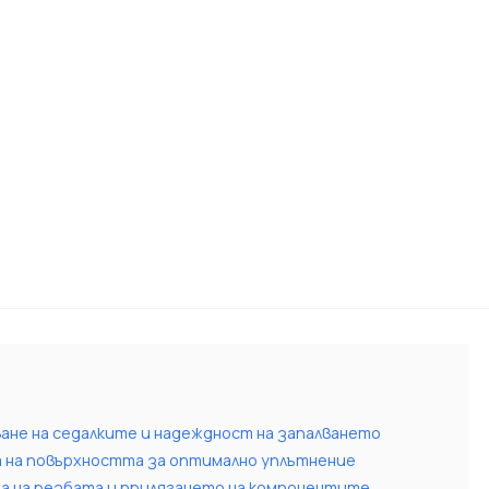
ване на седалките и надеждност на запалването
а на повърхността за оптимално уплътнение
а на резбата и прилягането на компонентите