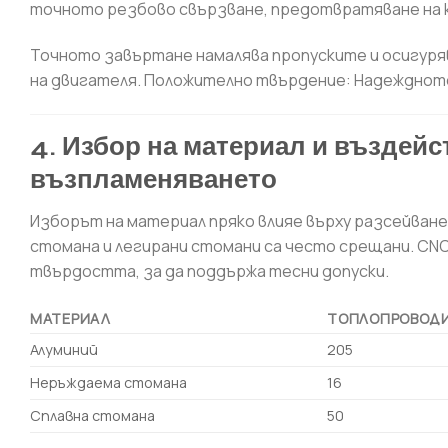
точното резбово свързване, предотвратяване на к
Точното завъртане намалява пропуските и осигуря
на двигателя. Положително твърдение: Надежднот
4. Избор на материал и въздей
възпламеняването
Изборът на материал пряко влияе върху разсейван
стомана и легирани стомани са често срещани. C
твърдостта, за да поддържа тесни допуски.
МАТЕРИАЛ
ТОПЛОПРОВОДИ
Алуминий
205
Неръждаема стомана
16
Сплавна стомана
50