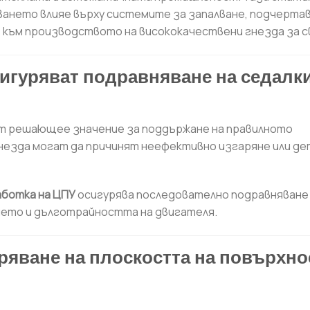
ването влияе върху системите за запалване, подчерта
 към производството на висококачествени гнезда за с
сигуряват подравняване на седалки
от решающее значение за поддържане на правилното
незда могат да причинят неефективно изгаряне или д
аботка на ЦПУ
осигурява последователно подравняване
нето и дълготрайността на двигателя.
яване на плоскостта на повърхно