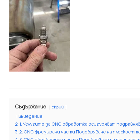
Съдържание
скрий
1
Въведение
2
1. Услугите за CNC обработка осигуряват подравня
3
2. CNC фрезирани части Подобряване на плоскостт
4
3. CNC обработени части Подобряване на точностт