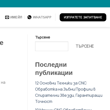
ИЗПРАТЕТЕ ЗАПИТВАНЕ
ИМЕЙЛ
WHATSAPP
Търсене
е
ТЪРСЕНЕ
Последни
публикации
 на
12 Основни Техники за CNC
Обработка на Зъбни Профили в
Спирателни Звезди, Гарантиращи
Точност
10 Мощни CNC Обработващи