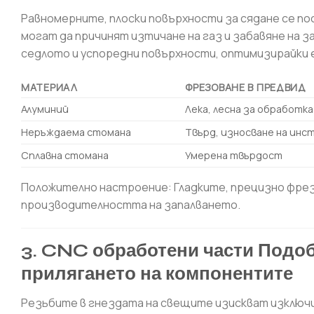
Равномерните, плоски повърхности за сядане се п
могат да причинят изтичане на газ и забавяне на 
седлото и успоредни повърхности, оптимизирайки
МАТЕРИАЛ
ФРЕЗОВАНЕ В ПРЕДВИД
Алуминий
Лека, лесна за обработка
Неръждаема стомана
Твърд, износване на ин
Сплавна стомана
Умерена твърдост
Положително настроение: Гладките, прецизно фре
производителността на запалването.
3. CNC обработени части Подобр
прилягането на компонентите
Резьбите в гнездата на свещите изискват изключ