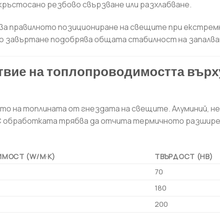
ръстосано резбово свързване или разхлабване.
ва правилното позициониране на свещите при екстрем
о завъртане подобрява общата стабилност на запалва
ствие на топлопроводимостта върх
ето на топлината от гнездата на свещите. Алуминий, 
NC обработката трябва да отчита термичното разшире
МОСТ (W/M·K)
ТВЪРДОСТ (HB)
70
180
200