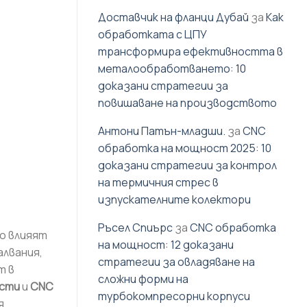
Доставчик на фланци Дубай
за
Как
обработката с ЦПУ
трансформира ефективността в
металообработването: 10
доказани стратегии за
повишаване на производството
Антони Патън-младши.
за
CNC
обработка на мощност 2025: 10
доказани стратегии за контрол
на термичния стрес в
изпускателните колектори
Ръсел Спиърс
за
CNC обработка
о влияят
на мощност: 12 доказани
алвания,
стратегии за овладяване на
т в
сложни форми на
асти
и
CNC
турбокомпресорни корпуси
я