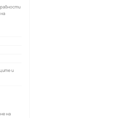
еравности
 на
щите и
не на