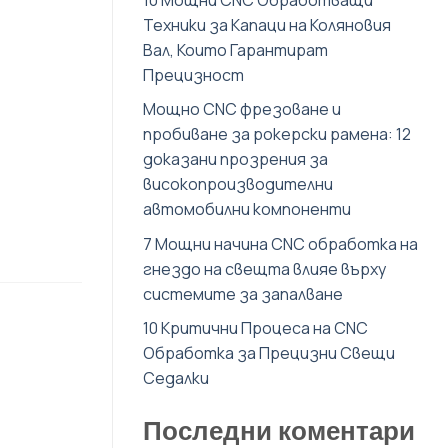
Техники за Капаци на Коляновия
Вал, Които Гарантират
Прецизност
Мощно CNC фрезоване и
пробиване за рокерски рамена: 12
доказани прозрения за
високопроизводителни
автомобилни компоненти
7 Мощни начина CNC обработка на
гнездо на свещта влияе върху
системите за запалване
10 Критични Процеса на CNC
Обработка за Прецизни Свещи
Седалки
Последни коментари