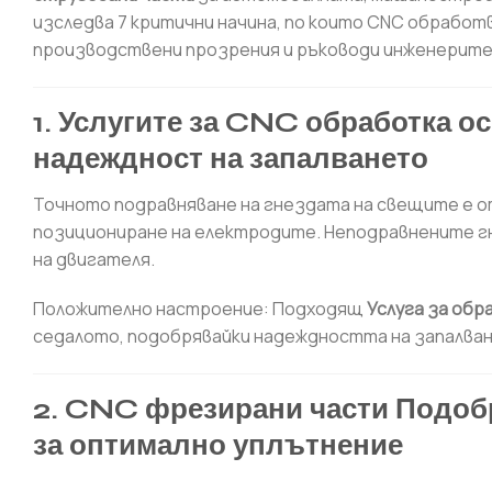
изследва 7 критични начина, по които CNC обработ
производствени прозрения и ръководи инженерите
1. Услугите за CNC обработка о
надеждност на запалването
Точното подравняване на гнездата на свещите е 
позициониране на електродите. Неподравнените г
на двигателя.
Положително настроение: Подходящ
Услуга за обр
седалото, подобрявайки надеждността на запалва
2. CNC фрезирани части Подобр
за оптимално уплътнение