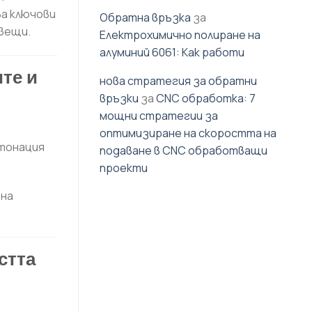
ва ключови
Обратна връзка
за
вещи.
Електрохимично полиране на
алуминий 6061: Как работи
те и
нова стратегия за обратни
връзки
за
CNC обработка: 7
мощни стратегии за
оптимизиране на скоростта на
етонация
подаване в CNC обработващи
проекти
 на
стта