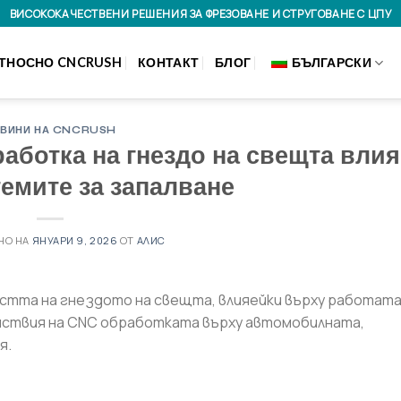
ВИСОКОКАЧЕСТВЕНИ РЕШЕНИЯ ЗА ФРЕЗОВАНЕ И СТРУГОВАНЕ С ЦПУ
ТНОСНО CNCRUSH
КОНТАКТ
БЛОГ
БЪЛГАРСКИ
ВИНИ НА CNCRUSH
ботка на гнездо на свещта влия
емите за запалване
НО НА
ЯНУАРИ 9, 2026
ОТ
АЛИС
тта на гнездото на свещта, влияейки върху работата
йствия на CNC обработката върху автомобилната,
я.