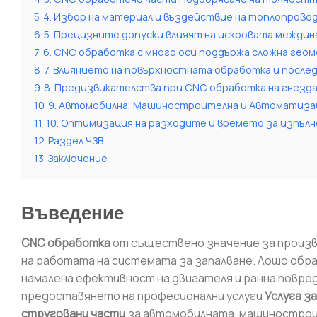
5
4. Избор на материал и въздействие на топлопров
6
5. Прецизните допуски влияят на искровата междин
7
6. CNC обработка с много оси поддържа сложна гео
8
7. Влиянието на повърхностната обработка и посл
9
8. Предизвикателства при CNC обработка на гнезда
10
9. Автомобилна, Машиностроителна и Автоматиза
11
10. Оптимизация на разходите и времето за изпъл
12
Раздел ЧЗВ
13
Заключение
Въведение
CNC обработка
от съществено значение за произв
на работата на системата за запалване. Лошо обр
намалена ефективност на двигателя и ранна повред
предоставянето на професионални услуги
Услуга з
струговани части
за автомобилната, машинострои