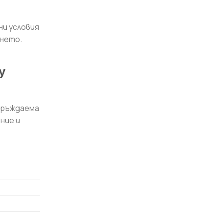
ни условия
нето.
у
неръждаема
ние и