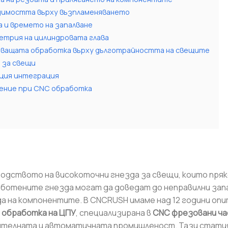
одимостта върху възпламеняването
а и времето на запалване
метрия на цилиндровата глава
едващата обработка върху дълготрайността на свещите
 за свещи
ция интеграция
нение при CNC обработка
одството на високоточни гнезда за свещи, които пряк
аботените гнезда могат да доведат до неправилни зап
а на компонентите. В CNCRUSH имаме над 12 години опи
а обработка на ЦПУ
, специализирана в
CNC фрезовани ч
телната и автоматичната промишленост. Тази стати