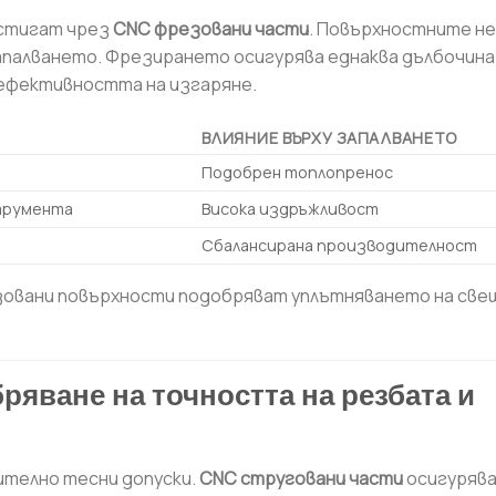
остигат чрез
CNC фрезовани части
. Повърхностните н
запалването. Фрезирането осигурява еднаква дълбочина
 ефективността на изгаряне.
ВЛИЯНИЕ ВЪРХУ ЗАПАЛВАНЕТО
Подобрен топлопренос
струмента
Висока издръжливост
Сбалансирана производителност
зовани повърхности подобряват уплътняването на све
яване на точността на резбата и
ително тесни допуски.
CNC струговани части
осигурява