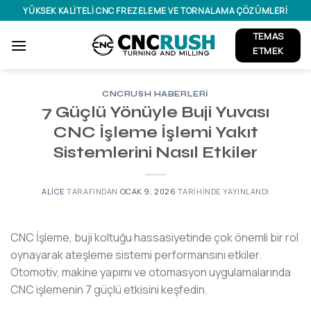
İçeriğe
YÜKSEK KALITELI CNC FREZELEME VE TORNALAMA ÇÖZÜMLERI
atla
TEMAS
ETMEK
CNCRUSH HABERLERI
7 Güçlü Yönüyle Buji Yuvası
CNC İşleme İşlemi Yakıt
Sistemlerini Nasıl Etkiler
ALICE
TARAFINDAN
OCAK 9, 2026
TARIHINDE YAYINLANDI
CNC İşleme, buji koltuğu hassasiyetinde çok önemli bir rol
oynayarak ateşleme sistemi performansını etkiler.
Otomotiv, makine yapımı ve otomasyon uygulamalarında
CNC işlemenin 7 güçlü etkisini keşfedin.