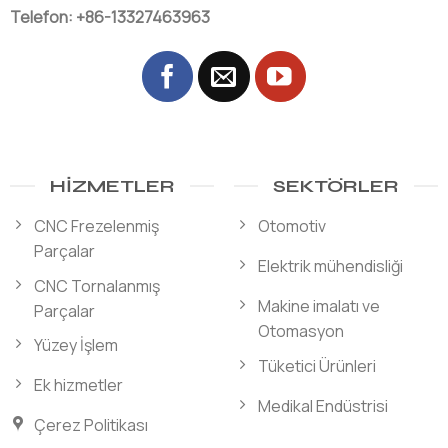
Telefon: +86-13327463963
HIZMETLER
SEKTÖRLER
CNC Frezelenmiş
Otomotiv
Parçalar
Elektrik mühendisliği
CNC Tornalanmış
Makine imalatı ve
Parçalar
Otomasyon
Yüzey İşlem
Tüketici Ürünleri
Ek hizmetler
Medikal Endüstrisi
Çerez Politikası