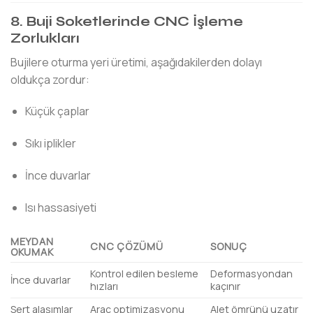
8. Buji Soketlerinde CNC İşleme
Zorlukları
Bujilere oturma yeri üretimi, aşağıdakilerden dolayı
oldukça zordur:
Küçük çaplar
Sıkı iplikler
İnce duvarlar
Isı hassasiyeti
MEYDAN
CNC ÇÖZÜMÜ
SONUÇ
OKUMAK
Kontrol edilen besleme
Deformasyondan
İnce duvarlar
hızları
kaçınır
Sert alaşımlar
Araç optimizasyonu
Alet ömrünü uzatır