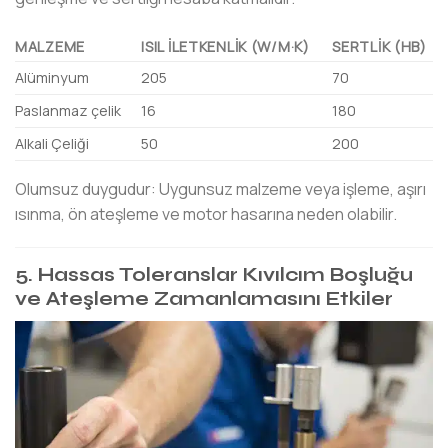
MALZEME
ISIL İLETKENLIK (W/M·K)
SERTLIK (HB)
Alüminyum
205
70
Paslanmaz çelik
16
180
Alkali Çeliği
50
200
Olumsuz duygudur: Uygunsuz malzeme veya işleme, aşırı
ısınma, ön ateşleme ve motor hasarına neden olabilir.
5. Hassas Toleranslar Kıvılcım Boşluğu
ve Ateşleme Zamanlamasını Etkiler