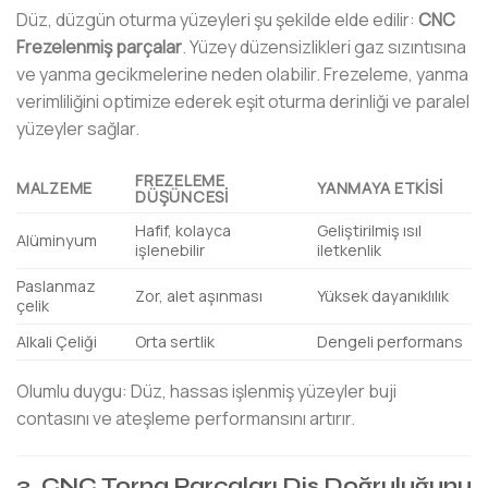
Düz, düzgün oturma yüzeyleri şu şekilde elde edilir:
CNC
Frezelenmiş parçalar
. Yüzey düzensizlikleri gaz sızıntısına
ve yanma gecikmelerine neden olabilir. Frezeleme, yanma
verimliliğini optimize ederek eşit oturma derinliği ve paralel
yüzeyler sağlar.
FREZELEME
MALZEME
YANMAYA ETKISI
DÜŞÜNCESI
Hafif, kolayca
Geliştirilmiş ısıl
Alüminyum
işlenebilir
iletkenlik
Paslanmaz
Zor, alet aşınması
Yüksek dayanıklılık
çelik
Alkali Çeliği
Orta sertlik
Dengeli performans
Olumlu duygu: Düz, hassas işlenmiş yüzeyler buji
contasını ve ateşleme performansını artırır.
3. CNC Torna Parçaları Diş Doğruluğunu