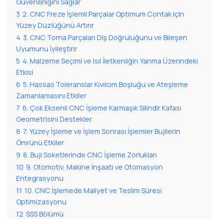
Güvenilirliğini Sağlar
3
2. CNC Freze İşlemli Parçalar Optimum Contak için
Yüzey Düzlüğünü Artırır
4
3. CNC Torna Parçaları Diş Doğruluğunu ve Bileşen
Uyumunu İyileştirir
5
4. Malzeme Seçimi ve Isıl İletkenliğin Yanma Üzerindeki
Etkisi
6
5. Hassas Toleranslar Kıvılcım Boşluğu ve Ateşleme
Zamanlamasını Etkiler
7
6. Çok Eksenli CNC İşleme Karmaşık Silindir Kafası
Geometrisini Destekler
8
7. Yüzey İşleme ve İşlem Sonrası İşlemler Bujilerin
Ömrünü Etkiler
9
8. Buji Soketlerinde CNC İşleme Zorlukları
10
9. Otomotiv, Makine İnşaatı ve Otomasyon
Entegrasyonu
11
10. CNC İşlemede Maliyet ve Teslim Süresi
Optimizasyonu
12
SSS Bölümü