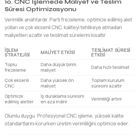
10. CNC İşlemede Maliyet ve Teslim
Süresi Optimizasyonu
Verimlilik anahtardır. Parti frezeleme, optimize edilmiş alet
yolları ve çok eksenli CNC, kaliteyi tehlikeye atmadan
maliyetleri azaltır ve teslimat sürelerini kısaltır.
İŞLEM
TESLIMAT SÜRESI
MALIYET ETKISI
STRATEJISI
ETKISI
Toplu
Daha düşük birim
Daha hızlı teslimat
frezeleme
maliyet
Çok eksenli
Daha yüksek ön
Toplam kurulum
CNC
maliyet
süresini azaltır
Optimize
İş duraklama süresini
Verimliliği artırır
edilmiş aletler
en aza indirir
Olumlu duygu: Profesyonel CNC işleme, yüksek kalite
standartlarını korurken üretim verimliliğini optimize eder.