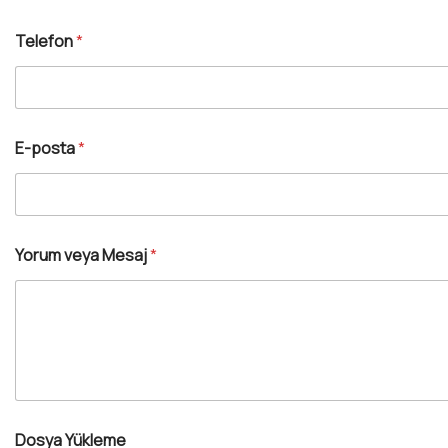
l
e
Telefon
*
f
o
n
A
d
ı
E-posta
*
*
Yorum veya Mesaj
*
M
e
s
a
j
E
-
p
o
s
Dosya Yükleme