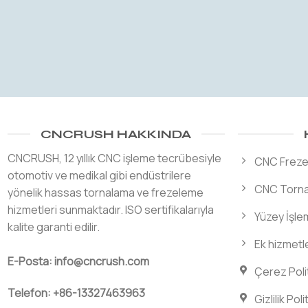
CNCRUSH HAKKINDA
CNCRUSH, 12 yıllık CNC işleme tecrübesiyle
CNC Freze
otomotiv ve medikal gibi endüstrilere
CNC Torna
yönelik hassas tornalama ve frezeleme
hizmetleri sunmaktadır. ISO sertifikalarıyla
Yüzey İşle
kalite garanti edilir.
Ek hizmetl
E-Posta: info@cncrush.com
Çerez Poli
Telefon: +86-13327463963
Gizlilik Poli