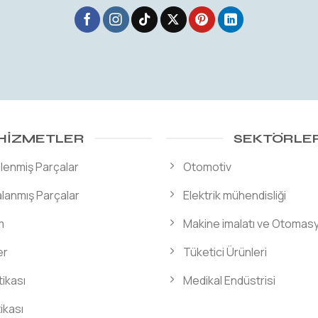
HIZMETLER
SEKTÖRLE
lenmiş Parçalar
Otomotiv
lanmış Parçalar
Elektrik mühendisliği
m
Makine imalatı ve Otomas
er
Tüketici Ürünleri
tikası
Medikal Endüstrisi
tikası