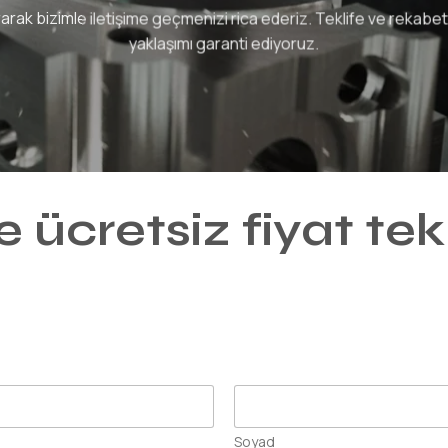
arak bizimle iletişime geçmenizi rica ederiz. Teklife ve rekabetç
yaklaşımı garanti ediyoruz.
e ücretsiz fiyat tekl
Soyad