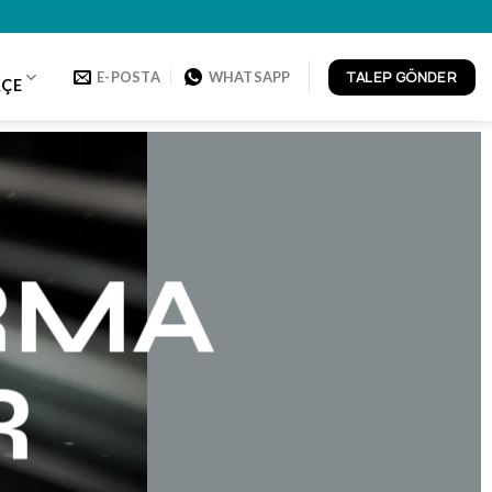
TALEP GÖNDER
E-POSTA
WHATSAPP
ÇE
RMA
R