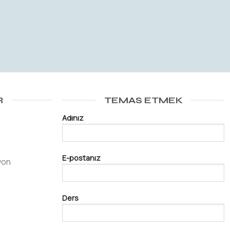
R
TEMAS ETMEK
Adınız
E-postanız
yon
Ders