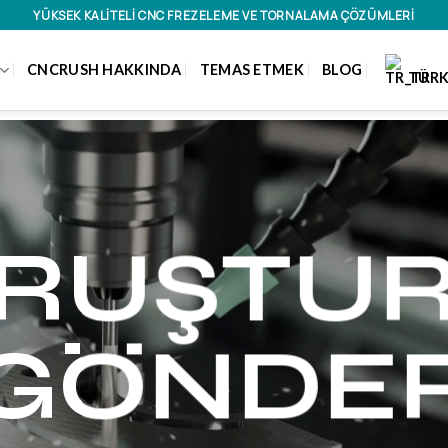
YÜKSEK KALITELI CNC FREZELEME VE TORNALAMA ÇÖZÜMLERI
CNCRUSH HAKKINDA
TEMAS ETMEK
BLOG
TÜRK
RUŞTU
GÖNDE