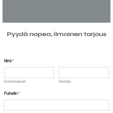
Pyydä nopea, ilmainen tarjous
S
Nimi
*
ä
h
k
ö
p
Ensimmäinen
Kestää
o
s
Puhelin
*
t
i
V
i