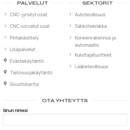
PALVELUT
SEKTORIT
CNC-jyrsityt osat
Autoteollisuus
CNC sorvatut osat
Sähkötekniikka
Pintakäsittely
Koneenrakennus ja
automaatio
Lisäpalvelut
Kuluttajatuotteet
Evästekäytäntö
Lääketeollisuus
Tietosuojakäytäntö
Sivustokartta
OTA YHTEYTTÄ
Sinun nimesi