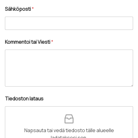
e
s
Sähköposti
*
t
i
P
u
h
Kommentoi tai Viesti
*
e
l
i
n
S
Tiedoston lataus
ä
h
k
ö
p
o
Napsauta tai vedä tiedosto tälle alueelle
s
ladataksesi sen.