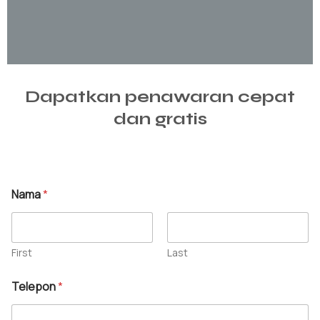
Dapatkan penawaran cepat
dan gratis
N
Nama
*
a
m
a
P
e
First
Last
s
N
a
Telepon
*
a
n
m
N
a
a