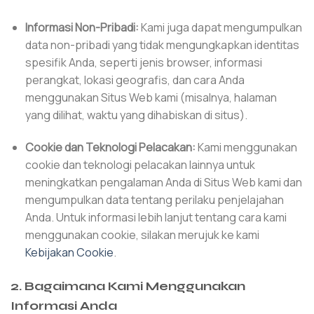
Informasi Non-Pribadi:
Kami juga dapat mengumpulkan
data non-pribadi yang tidak mengungkapkan identitas
spesifik Anda, seperti jenis browser, informasi
perangkat, lokasi geografis, dan cara Anda
menggunakan Situs Web kami (misalnya, halaman
yang dilihat, waktu yang dihabiskan di situs).
Cookie dan Teknologi Pelacakan:
Kami menggunakan
cookie dan teknologi pelacakan lainnya untuk
meningkatkan pengalaman Anda di Situs Web kami dan
mengumpulkan data tentang perilaku penjelajahan
Anda. Untuk informasi lebih lanjut tentang cara kami
menggunakan cookie, silakan merujuk ke kami
Kebijakan Cookie
.
2. Bagaimana Kami Menggunakan
Informasi Anda