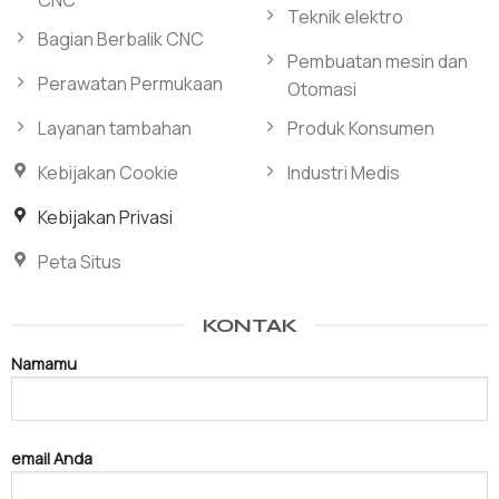
CNC
Teknik elektro
Bagian Berbalik CNC
Pembuatan mesin dan
Perawatan Permukaan
Otomasi
Layanan tambahan
Produk Konsumen
Kebijakan Cookie
Industri Medis
Kebijakan Privasi
Peta Situs
KONTAK
Namamu
email Anda