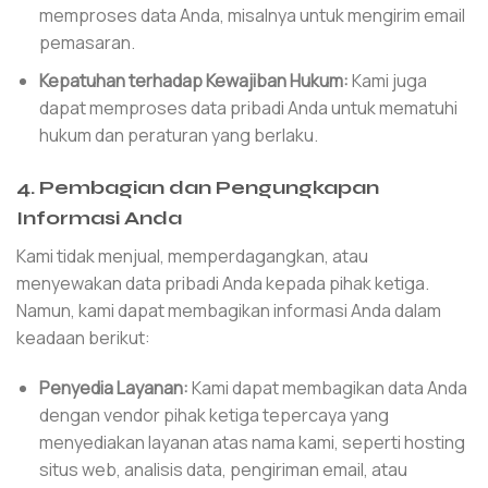
memproses data Anda, misalnya untuk mengirim email
pemasaran.
Kepatuhan terhadap Kewajiban Hukum:
Kami juga
dapat memproses data pribadi Anda untuk mematuhi
hukum dan peraturan yang berlaku.
4. Pembagian dan Pengungkapan
Informasi Anda
Kami tidak menjual, memperdagangkan, atau
menyewakan data pribadi Anda kepada pihak ketiga.
Namun, kami dapat membagikan informasi Anda dalam
keadaan berikut:
Penyedia Layanan:
Kami dapat membagikan data Anda
dengan vendor pihak ketiga tepercaya yang
menyediakan layanan atas nama kami, seperti hosting
situs web, analisis data, pengiriman email, atau