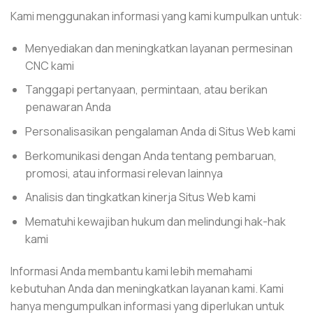
Kami menggunakan informasi yang kami kumpulkan untuk:
Menyediakan dan meningkatkan layanan permesinan
CNC kami
Tanggapi pertanyaan, permintaan, atau berikan
penawaran Anda
Personalisasikan pengalaman Anda di Situs Web kami
Berkomunikasi dengan Anda tentang pembaruan,
promosi, atau informasi relevan lainnya
Analisis dan tingkatkan kinerja Situs Web kami
Mematuhi kewajiban hukum dan melindungi hak-hak
kami
Informasi Anda membantu kami lebih memahami
kebutuhan Anda dan meningkatkan layanan kami. Kami
hanya mengumpulkan informasi yang diperlukan untuk