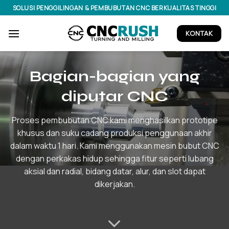
Lewati
SOLUSI PENGGILINGAN & PEMBUBUTAN CNC BERKUALITAS TINGGI
ke
konten
KONTAK
Bagian-bagian yang
diputar CNC
Proses pembubutan CNC kami menghasilkan prototipe
khusus dan suku cadang produksi penggunaan akhir
dalam waktu 1 hari. Kami menggunakan mesin bubut CNC
dengan perkakas hidup sehingga fitur seperti lubang
aksial dan radial, bidang datar, alur, dan slot dapat
dikerjakan.