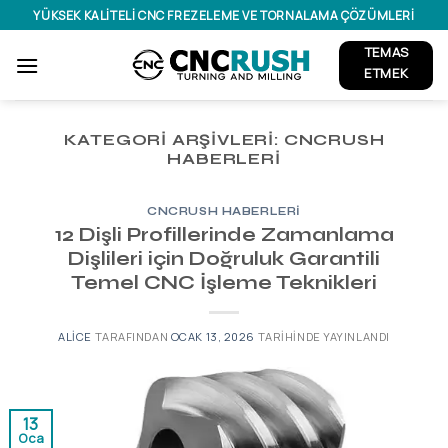
İçeriğe
YÜKSEK KALITELI CNC FREZELEME VE TORNALAMA ÇÖZÜMLERI
atla
TEMAS
ETMEK
KATEGORI ARŞIVLERI:
CNCRUSH
HABERLERI
CNCRUSH HABERLERI
12 Dişli Profillerinde Zamanlama
Dişlileri için Doğruluk Garantili
Temel CNC İşleme Teknikleri
ALICE
TARAFINDAN
OCAK 13, 2026
TARIHINDE YAYINLANDI
13
Oca