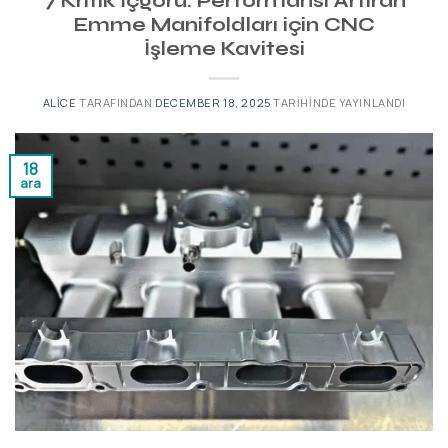
7 Kritik İçgörü: Performansı Artıran
Emme Manifoldları için CNC
İşleme Kavitesi
ALICE
TARAFINDAN
DECEMBER 18, 2025
TARIHINDE YAYINLANDI
18
ara