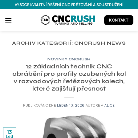
Přeskočit
VYSOCE KVALITNÍ ŘEŠENÍ CNC FRÉZOVÁNÍ A SOUSTRUŽENÍ
na
obsah
KONTAKT
ARCHIV KATEGORIÍ:
CNCRUSH NEWS
NOVINKY CNCRUSH
12 základních technik CNC
obrábění pro profily ozubených kol
v rozvodových řetězových kolech,
které zajišťují přesnost
PUBLIKOVÁNO DNE
LEDEN 13, 2026
AUTOREM
ALICE
13
Led