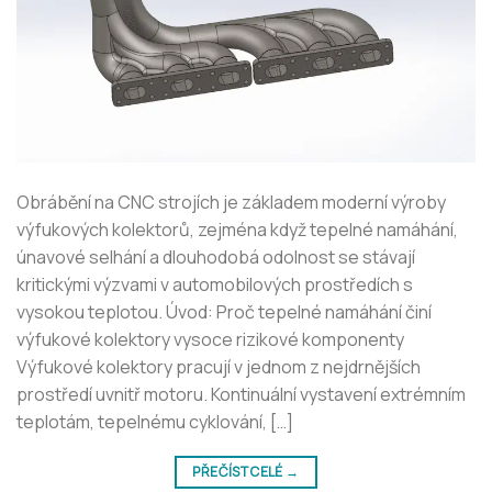
Obrábění na CNC strojích je základem moderní výroby
výfukových kolektorů, zejména když tepelné namáhání,
únavové selhání a dlouhodobá odolnost se stávají
kritickými výzvami v automobilových prostředích s
vysokou teplotou. Úvod: Proč tepelné namáhání činí
výfukové kolektory vysoce rizikové komponenty
Výfukové kolektory pracují v jednom z nejdrnějších
prostředí uvnitř motoru. Kontinuální vystavení extrémním
teplotám, tepelnému cyklování, […]
PŘEČÍST CELÉ
→