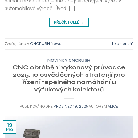
namáhání snoubí do jedné z nejnáročnějších výzev v
automobilové výrobě. Úvod: […]
PŘEČÍST CELÉ
→
Zveřejněno v
CNCRUSH News
1
komentář
NOVINKY CNCRUSH
CNC obrábění výkonový průvodce
2025: 10 osvědčených strategií pro
řízení tepelného namáhání u
výfukových kolektorů
PUBLIKOVÁNO DNE
PROSINEC 19, 2025
AUTOREM
ALICE
19
Pro