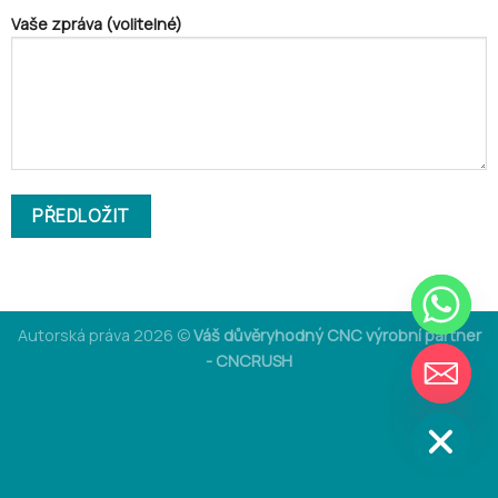
Vaše zpráva (volitelné)
Autorská práva 2026 ©
Váš důvěryhodný CNC výrobní partner
CHATY
- CNCRUSH
SKRÝT