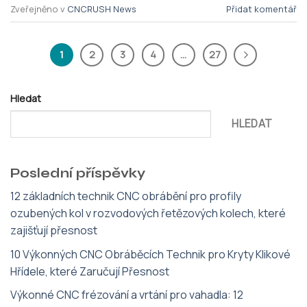
Zveřejněno v
CNCRUSH News
Přidat komentář
1
2
3
4
…
27
Hledat
HLEDAT
Poslední příspěvky
12 základních technik CNC obrábění pro profily
ozubených kol v rozvodových řetězových kolech, které
zajišťují přesnost
10 Výkonných CNC Obráběcích Technik pro Kryty Klikové
Hřídele, které Zaručují Přesnost
Výkonné CNC frézování a vrtání pro vahadla: 12