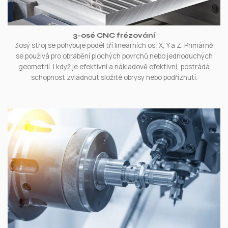
3-osé CNC frézování
3osý stroj se pohybuje podél tří lineárních os: X, Y a Z. Primárně
se používá pro obrábění plochých povrchů nebo jednoduchých
geometrií. I když je efektivní a nákladově efektivní, postrádá
schopnost zvládnout složité obrysy nebo podříznutí.