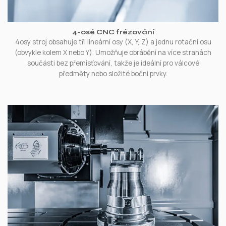
4-osé CNC frézování
4osý stroj obsahuje tři lineární osy (X, Y, Z) a jednu rotační osu
(obvykle kolem X nebo Y). Umožňuje obrábění na více stranách
součásti bez přemísťování, takže je ideální pro válcové
předměty nebo složité boční prvky.