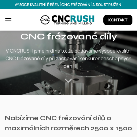
Přeskočit
VYSOCE KVALITNÍ ŘEŠENÍ CNC FRÉZOVÁNÍ A SOUSTRUŽENÍ
na
obsah
KONTAKT
CNC frézované díly
V CNCRUSH jsme hrdí na to, že dodáváme vysoce kvalitní
CNC frézované díly při zachování konkurenceschopných
cen.
Nabízíme CNC frézování dílů o
maximálních rozměrech 2500 x 1500