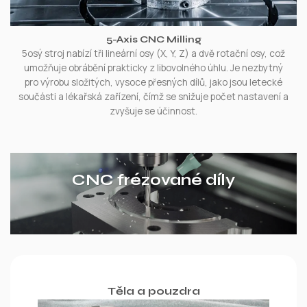
5-Axis CNC Milling
5osý stroj nabízí tři lineární osy (X, Y, Z) a dvě rotační osy, což
umožňuje obrábění prakticky z libovolného úhlu. Je nezbytný
pro výrobu složitých, vysoce přesných dílů, jako jsou letecké
součásti a lékařská zařízení, čímž se snižuje počet nastavení a
zvyšuje se účinnost.
CNC frézované díly
Těla a pouzdra