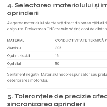
4. Selectarea materialului și 
aprinderii
Alegerea materialului afectează direct disiparea căldurii de la
obișnuite. Prelucrarea CNC trebuie să țină cont de dilatar
MATERIAL
CONDUCTIVITATE TERMICĂ (
Aluminiu
205
Oţel inoxidabil
16
Oțel aliat
50
Sentiment negativ: Materialul necorespunzător sau preluc
deteriorarea motorului.
5. Toleranțele de precizie afe
sincronizarea aprinderii