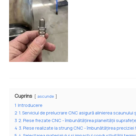
Cuprins
ascunde
1
Introducere
2
1. Serviciul de prelucrare CNC asigură alinierea scaunului ș
3
2. Piese frezate CNC - îmbunătățirea planeității suprafe
4
3. Piese realizate la strung CNC - îmbunătățirea preciziei f
5
4. Selectarea materialului și impactul conductivității termi