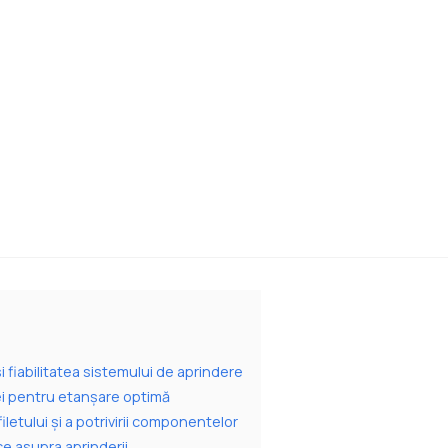
i fiabilitatea sistemului de aprindere
ței pentru etanșare optimă
iletului și a potrivirii componentelor
ce asupra aprinderii