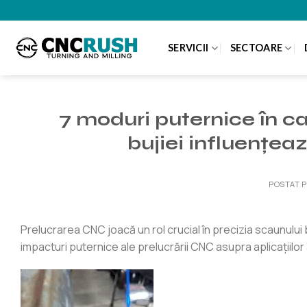
Treci
la
conținut
SERVICII
SECTOARE
7 moduri puternice în c
bujiei influențea
POSTAT 
Prelucrarea CNC joacă un rol crucial în precizia scaunului
impacturi puternice ale prelucrării CNC asupra aplicațiilor