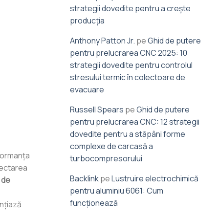
strategii dovedite pentru a crește
producția
Anthony Patton Jr.
pe
Ghid de putere
pentru prelucrarea CNC 2025: 10
strategii dovedite pentru controlul
stresului termic în colectoare de
evacuare
Russell Spears
pe
Ghid de putere
pentru prelucrarea CNC: 12 strategii
dovedite pentru a stăpâni forme
complexe de carcasă a
rformanța
turbocompresorului
fectarea
Backlink
pe
Lustruire electrochimică
 de
pentru aluminiu 6061: Cum
funcționează
nțiază