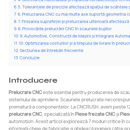
6
5. Toleranțele de precizie afectează spațiul de scânteie ș
7
6. Prelucrarea CNC cu mai multe axe suportă geometria co
8
7. Finisarea suprafeței și prelucrarea ulterioară afectează 
9
8. Provocările prelucrării CNC în scaunele bujiilor
10
9. Automotive, Construcții de Mașini și Integrare Autom
11
10. Optimizarea costurilor și a timpului de livrare în prel
12
Secțiunea de întrebări frecvente
13
Concluzie
Introducere
Prelucrare CNC
este esențial pentru producerea de scaune
sistemului de aprindere. Scaunele prelucrate necorespunz
prematură a componentelor. La CNCRUSH, avem peste 12 an
prelucrare CNC
, specializată în
Piese frezate CNC
şi
Pies
automotion. Acest articol explorează 7 moduri critice în
informații cheie de fabricație și ghidează inginerii către pr