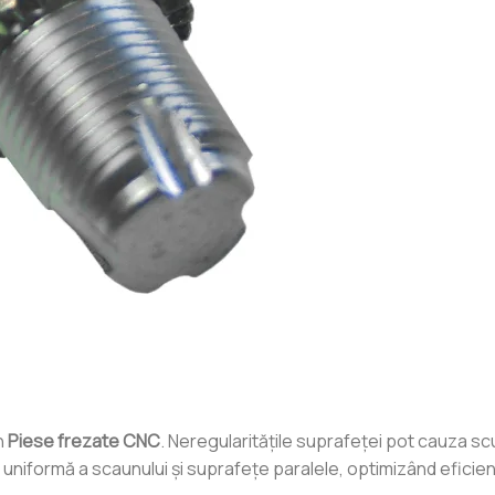
n
Piese frezate CNC
. Neregularitățile suprafeței pot cauza sc
 uniformă a scaunului și suprafețe paralele, optimizând eficienț