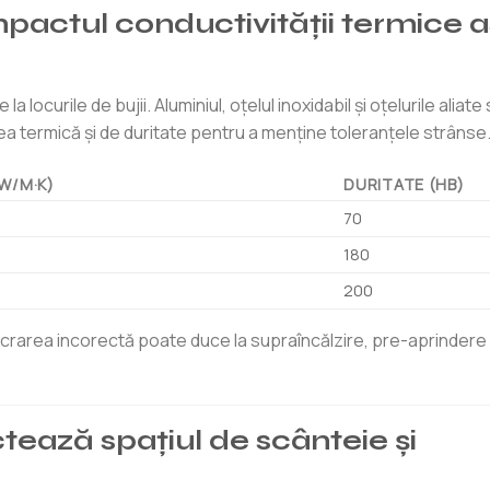
impactul conductivității termice 
 locurile de bujii. Aluminiul, oțelul inoxidabil și oțelurile aliate
ea termică și de duritate pentru a menține toleranțele strânse
W/M·K)
DURITATE (HB)
70
180
200
rarea incorectă poate duce la supraîncălzire, pre-aprindere 
ctează spațiul de scânteie și