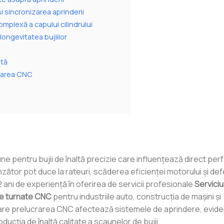
i sincronizarea aprinderii
mplexă a capului cilindrului
longevitatea bujiilor
ată
ucrarea CNC
 pentru bujii de înaltă precizie care influențează direct pe
ător pot duce la rateuri, scăderea eficienței motorului și de
i de experiență în oferirea de servicii profesionale
Serviciu
e turnate CNC
pentru industriile auto, construcția de mașini și
 care prelucrarea CNC afectează sistemele de aprindere, evide
oducția de înaltă calitate a scaunelor de bujii.