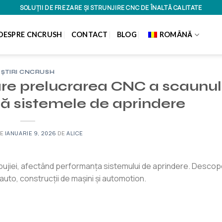
SOLUȚII DE FREZARE ȘI STRUNJIRE CNC DE ÎNALTĂ CALITATE
DESPRE CNCRUSH
CONTACT
BLOG
ROMÂNĂ
ȘTIRI CNCRUSH
are prelucrarea CNC a scaunul
ză sistemele de aprindere
PE
IANUARIE 9, 2026
DE
ALICE
 bujiei, afectând performanța sistemului de aprindere. Descope
 auto, construcții de mașini și automotion.