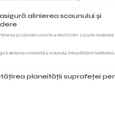
asigură alinierea scaunului și
ndere
enținerea poziționării corecte a electrozilor. Locurile nealiniat
gură alinierea constantă a scaunului, îmbunătățind fiabilitatea a
ățirea planeității suprafeței pe