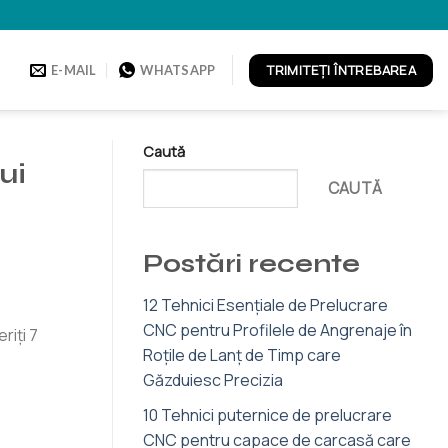
TRIMITEȚI ÎNTREBAREA
E-MAIL
WHATSAPP
Caută
ui
CAUTĂ
Postări recente
12 Tehnici Esențiale de Prelucrare
CNC pentru Profilele de Angrenaje în
riți 7
Roțile de Lanț de Timp care
Găzduiesc Precizia
10 Tehnici puternice de prelucrare
CNC pentru capace de carcasă care