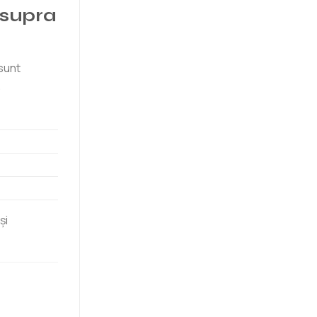
asupra
 sunt
.
și