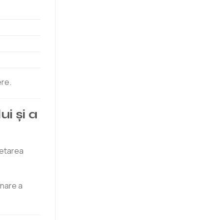
ere.
i și a
letarea
onare a