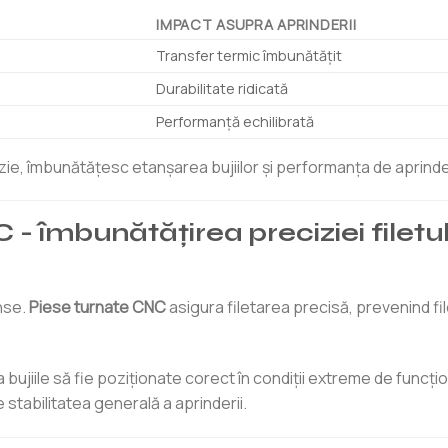
IMPACT ASUPRA APRINDERII
Transfer termic îmbunătățit
Durabilitate ridicată
Performanță echilibrată
zie, îmbunătățesc etanșarea bujiilor și performanța de aprind
 - îmbunătățirea preciziei filetulu
ânse.
Piese turnate CNC
asigura filetarea precisă, prevenind fi
 bujiile să fie poziționate corect în condiții extreme de funcți
 stabilitatea generală a aprinderii.