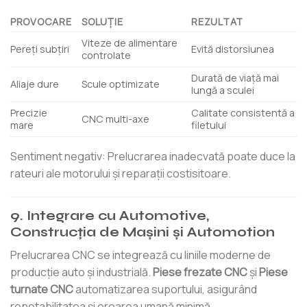
PROVOCARE
SOLUŢIE
REZULTAT
Viteze de alimentare
Pereți subțiri
Evită distorsiunea
controlate
Durată de viață mai
Aliaje dure
Scule optimizate
lungă a sculei
Precizie
Calitate consistentă a
CNC multi-axe
mare
filetului
Sentiment negativ: Prelucrarea inadecvată poate duce la
rateuri ale motorului și reparații costisitoare.
9. Integrare cu Automotive,
Construcția de Mașini și Automotion
Prelucrarea CNC se integrează cu liniile moderne de
producție auto și industrială.
Piese frezate CNC
şi
Piese
turnate CNC
automatizarea suportului, asigurând
repetabilitatea și eroarea umană minimă.