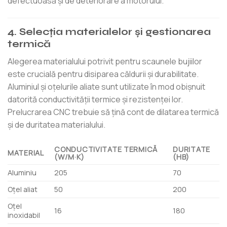
defectuoasă și de deteriorare a motorului.
4. Selecția materialelor și gestionarea
termică
Alegerea materialului potrivit pentru scaunele bujiilor
este crucială pentru disiparea căldurii și durabilitate.
Aluminiul și oțelurile aliate sunt utilizate în mod obișnuit
datorită conductivității termice și rezistenței lor.
Prelucrarea CNC trebuie să țină cont de dilatarea termică
și de duritatea materialului.
CONDUCTIVITATE TERMICĂ
DURITATE
MATERIAL
(W/M·K)
(HB)
Aluminiu
205
70
Oțel aliat
50
200
Oţel
16
180
inoxidabil