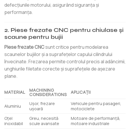
defecțiunile motorului, asigurând siguranța și
performanța.
2. Piese frezate CNC pentru chiulase și
scaune pentru bujii
Piese frezate CNC
sunt critice pentru modelarea
scaunelor bujiilor și a suprafețelor capului cilindrului
învecinate. Frezarea permite controlul precis al adâncimii,
unghiurile filetate corecte și suprafețele de așezare
plane.
MACHINING
MATERIAL
APLICAȚII
CONSIDERATIONS
Ușor, frezare
Vehicule pentru pasageri,
Aluminiu
ușoară
motociclete
Oţel
Greu, necesită
Motoare de performanță,
inoxidabil
scule avansate
motoare industriale