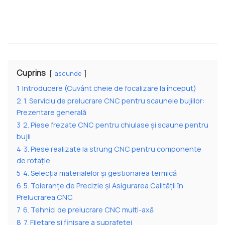
Cuprins
ascunde
1
Introducere (Cuvânt cheie de focalizare la început)
2
1. Serviciu de prelucrare CNC pentru scaunele bujiilor:
Prezentare generală
3
2. Piese frezate CNC pentru chiulase și scaune pentru
bujii
4
3. Piese realizate la strung CNC pentru componente
de rotație
5
4. Selecția materialelor și gestionarea termică
6
5. Toleranțe de Precizie și Asigurarea Calității în
Prelucrarea CNC
7
6. Tehnici de prelucrare CNC multi-axă
8
7. Filetare și finisare a suprafeței