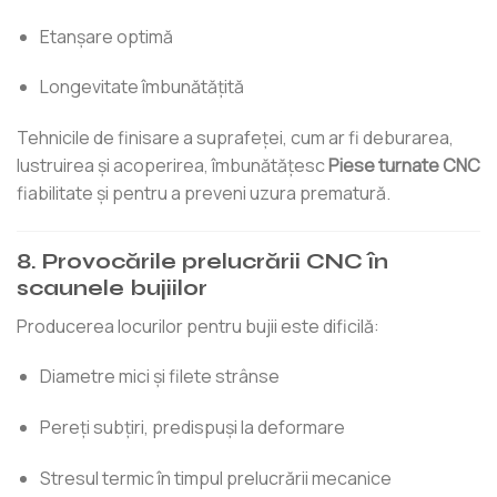
Etanșare optimă
Longevitate îmbunătățită
Tehnicile de finisare a suprafeței, cum ar fi deburarea,
lustruirea și acoperirea, îmbunătățesc
Piese turnate CNC
fiabilitate și pentru a preveni uzura prematură.
8. Provocările prelucrării CNC în
scaunele bujiilor
Producerea locurilor pentru bujii este dificilă:
Diametre mici și filete strânse
Pereți subțiri, predispuși la deformare
Stresul termic în timpul prelucrării mecanice