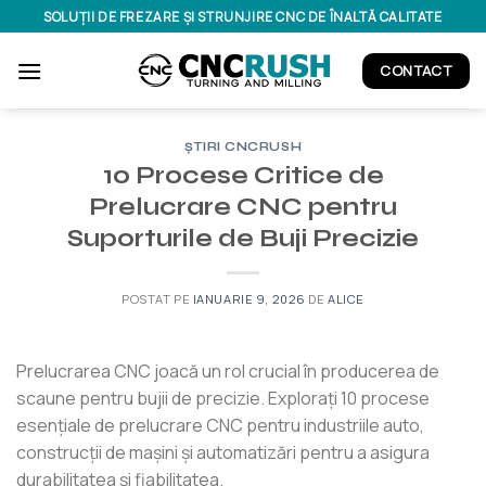
Treci
SOLUȚII DE FREZARE ȘI STRUNJIRE CNC DE ÎNALTĂ CALITATE
la
conținut
CONTACT
ȘTIRI CNCRUSH
10 Procese Critice de
Prelucrare CNC pentru
Suporturile de Buji Precizie
POSTAT PE
IANUARIE 9, 2026
DE
ALICE
Prelucrarea CNC joacă un rol crucial în producerea de
scaune pentru bujii de precizie. Explorați 10 procese
esențiale de prelucrare CNC pentru industriile auto,
construcții de mașini și automatizări pentru a asigura
durabilitatea și fiabilitatea.