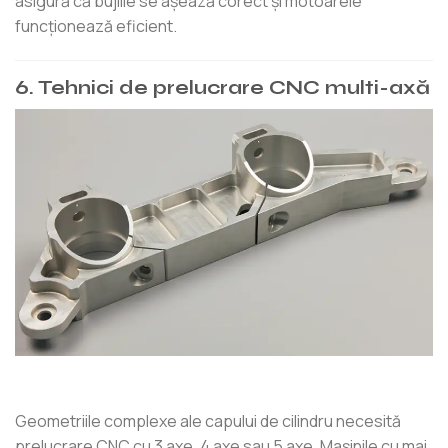
asigură că bujiile se așează corect și motoarele
funcționează eficient.
6. Tehnici de prelucrare CNC multi-axă
Geometriile complexe ale capului de cilindru necesită
prelucrare CNC cu 3 axe, 4 axe sau 5 axe. Mașinile cu mai