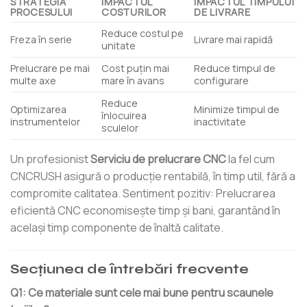
STRATEGIA
IMPACTUL
IMPACTUL TIMPULUI
PROCESULUI
COSTURILOR
DE LIVRARE
Reduce costul pe
Freza în serie
Livrare mai rapidă
unitate
Prelucrare pe mai
Cost puțin mai
Reduce timpul de
multe axe
mare în avans
configurare
Reduce
Optimizarea
Minimize timpul de
înlocuirea
instrumentelor
inactivitate
sculelor
Un profesionist
Serviciu de prelucrare CNC
la fel cum
CNCRUSH asigură o producție rentabilă, în timp util, fără a
compromite calitatea. Sentiment pozitiv: Prelucrarea
eficientă CNC economisește timp și bani, garantând în
același timp componente de înaltă calitate.
Secțiunea de întrebări frecvente
Q1: Ce materiale sunt cele mai bune pentru scaunele