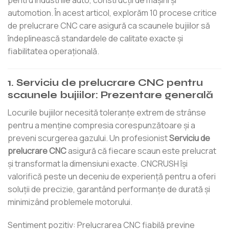
pentru industriile auto, construcții de mașini și
automotion. În acest articol, explorăm 10 procese critice
de prelucrare CNC care asigură ca scaunele bujiilor să
îndeplinească standardele de calitate exacte și
fiabilitatea operațională.
1. Serviciu de prelucrare CNC pentru
scaunele bujiilor: Prezentare generală
Locurile bujiilor necesită toleranțe extrem de strânse
pentru a menține compresia corespunzătoare și a
preveni scurgerea gazului. Un profesionist
Serviciu de
prelucrare CNC
asigură că fiecare scaun este prelucrat
și transformat la dimensiuni exacte. CNCRUSH își
valorifică peste un deceniu de experiență pentru a oferi
soluții de precizie, garantând performanțe de durată și
minimizând problemele motorului.
Sentiment pozitiv: Prelucrarea CNC fiabilă previne