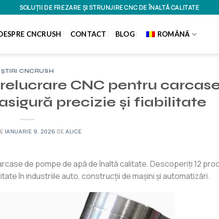
SOLUȚII DE FREZARE ȘI STRUNJIRE CNC DE ÎNALTĂ CALITATE
DESPRE CNCRUSH
CONTACT
BLOG
ROMÂNĂ
ȘTIRI CNCRUSH
prelucrare CNC pentru carcas
igură precizie și fiabilitate
PE
IANUARIE 9, 2026
DE
ALICE
arcase de pompe de apă de înaltă calitate. Descoperiți 12 pr
ate în industriile auto, construcții de mașini și automatizări.