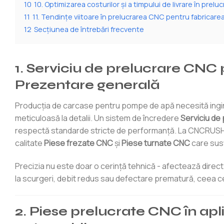
10
10. Optimizarea costurilor și a timpului de livrare în prel
11
11. Tendințe viitoare în prelucrarea CNC pentru fabricar
12
Secțiunea de întrebări frecvente
1. Serviciu de prelucrare CN
Prezentare generală
Producția de carcase pentru pompe de apă necesită ingine
meticuloasă la detalii. Un sistem de încredere
Serviciu de
respectă standarde stricte de performanță. La CNCRUSH, 
calitate
Piese frezate CNC
şi
Piese turnate CNC
care susț
Precizia nu este doar o cerință tehnică - afectează direc
la scurgeri, debit redus sau defectare prematură, ceea ce
2. Piese prelucrate CNC în ap