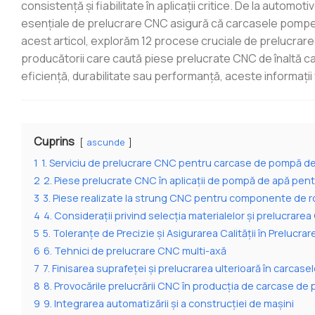
consistență și fiabilitate în aplicații critice. De la autom
esențiale de prelucrare CNC asigură că carcasele pompel
acest articol, explorăm 12 procese cruciale de prelucrare
producătorii care caută piese prelucrate CNC de înaltă cal
eficiență, durabilitate sau performanță, aceste informații v
Cuprins
ascunde
1
1. Serviciu de prelucrare CNC pentru carcase de pompă d
2
2. Piese prelucrate CNC în aplicații de pompă de apă pen
3
3. Piese realizate la strung CNC pentru componente de r
4
4. Considerații privind selecția materialelor și prelucrare
5
5. Toleranțe de Precizie și Asigurarea Calității în Prelucr
6
6. Tehnici de prelucrare CNC multi-axă
7
7. Finisarea suprafeței și prelucrarea ulterioară în carcas
8
8. Provocările prelucrării CNC în producția de carcase d
9
9. Integrarea automatizării și a construcției de mașini