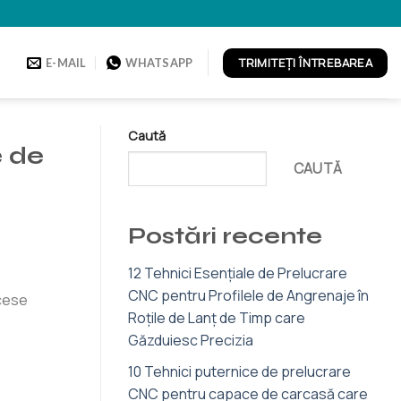
TRIMITEȚI ÎNTREBAREA
E-MAIL
WHATSAPP
Caută
e de
CAUTĂ
Postări recente
12 Tehnici Esențiale de Prelucrare
CNC pentru Profilele de Angrenaje în
ocese
Roțile de Lanț de Timp care
Găzduiesc Precizia
10 Tehnici puternice de prelucrare
CNC pentru capace de carcasă care