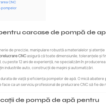
ucrarea CNC
ea pompelor
C pentru carcase de pompă de ap
rie de precizie, manipulare robustă a materialelor și atenție
 prelucrare CNC
asigură că toate dimensiunile, toleranțele și fi
cu peste 12 ani de experiență, ne specializăm în producerea 
in industriile auto, construcții de mașini și automatizări.
t durata de viață și eficiența pompelor de apă. O mică abatere
 face ca un serviciu profesional de prelucrare CNC să fie de 
licații de pompă de apă pentru