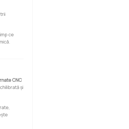
rii
timp ce
mică.
urnate CNC
hilibrată și
rate,
ește