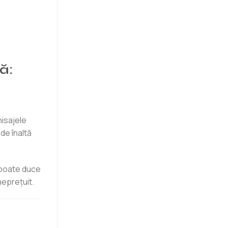
ă:
nisajele
de înaltă
 poate duce
neprețuit.