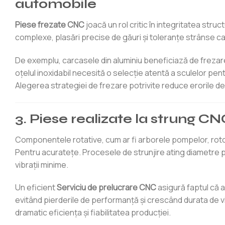
automobile
Piese frezate CNC
joacă un rol critic în integritatea st
complexe, plasări precise de găuri și toleranțe strânse ca
De exemplu, carcasele din aluminiu beneficiază de frezare 
oțelul inoxidabil necesită o selecție atentă a sculelor pen
Alegerea strategiei de frezare potrivite reduce erorile d
3. Piese realizate la strung 
Componentele rotative, cum ar fi arborele pompelor, rotoa
Pentru acuratețe. Procesele de strunjire ating diametre pr
vibrații minime.
Un eficient
Serviciu de prelucrare CNC
asigură faptul că
evitând pierderile de performanță și crescând durata de 
dramatic eficiența și fiabilitatea producției.