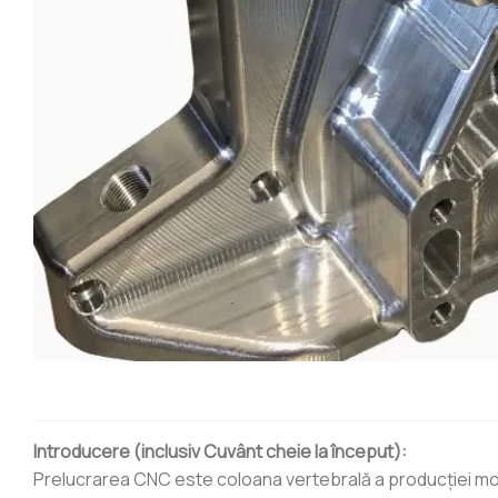
Introducere (inclusiv Cuvânt cheie la început):
Prelucrarea CNC este coloana vertebrală a producției m