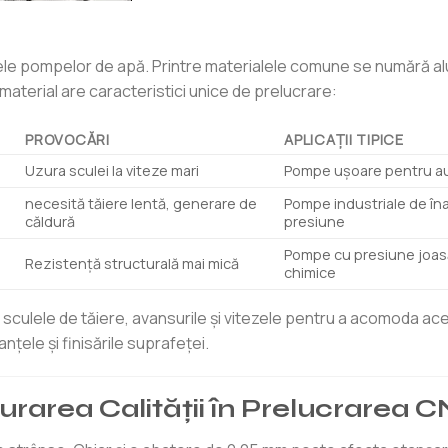
ele pompelor de apă. Printre materialele comune se numără alu
e material are caracteristici unice de prelucrare:
PROVOCĂRI
APLICAȚII TIPICE
Uzura sculei la viteze mari
Pompe ușoare pentru a
necesită tăiere lentă, generare de
Pompe industriale de îna
căldură
presiune
Pompe cu presiune joasă,
Rezistență structurală mai mică
chimice
 sculele de tăiere, avansurile și vitezele pentru a acomoda ac
nțele și finisările suprafeței.
gurarea Calității în Prelucrarea 