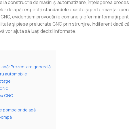
otive la construcția de mașini și automatizare, înțelegerea proce
or de apă respectă standardele exacte și performanța operaț
 CNC, evidențiem provocările comune și oferim informații pent
itate și piese prelucrate CNC prin strunjire. Indiferent dacă că
ă vor ajuta să luați decizii informate.
e apă: Prezentare generală
tru automobile
otație
a CNC
area CNC
ele pompelor de apă
e pompă