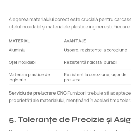
Alegerea materialului corect este crucială pentru carcas
oțelul inoxidabil și materialele plastice inginerești. Fiecar
MATERIAL
AVANTAJE
Aluminiu
Ușoare, rezistente la coroziune
Oţel inoxidabil
Rezistență ridicată, durabil
Materiale plastice de
Rezistent la coroziune, ușor de
inginerie
prelucrat
Serviciu de prelucrare CNC
Furnizorii trebuie să adapteze
proprietăți ale materialului, menținând în același timp tolera
5. Toleranțe de Precizie și Asi