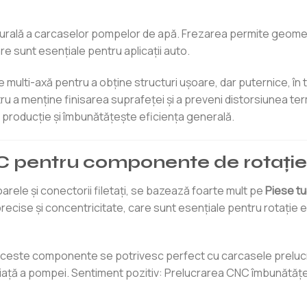
ructurală a carcaselor pompelor de apă. Frezarea permite geomet
re sunt esențiale pentru aplicații auto.
multi-axă pentru a obține structuri ușoare, dar puternice, în 
tru a menține finisarea suprafeței și a preveni distorsiunea ter
e producție și îmbunătățește eficiența generală.
CNC pentru componente de rotație
rele și conectorii filetați, se bazează foarte mult pe
Piese t
ecise și concentricitate, care sunt esențiale pentru rotație ec
 aceste componente se potrivesc perfect cu carcasele preluc
viață a pompei. Sentiment pozitiv: Prelucrarea CNC îmbunătăț