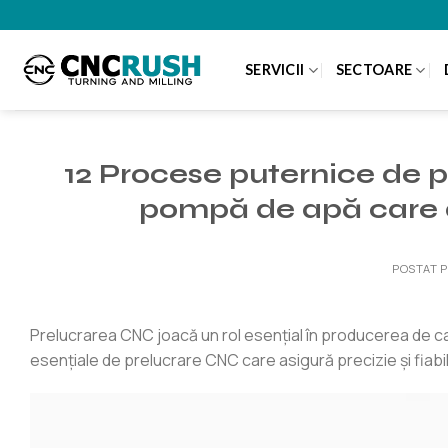
Treci
la
conținut
SERVICII
SECTOARE
12 Procese puternice de 
pompă de apă care as
POSTAT 
Prelucrarea CNC joacă un rol esențial în producerea de c
esențiale de prelucrare CNC care asigură precizie și fiabilit