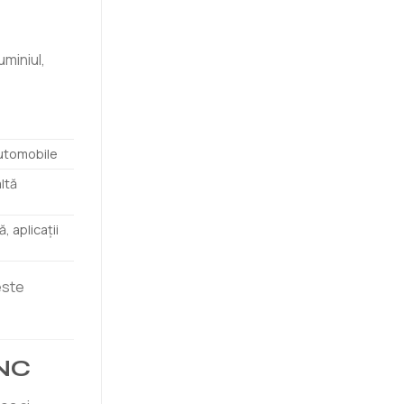
miniul,
utomobile
ltă
 aplicații
este
CNC