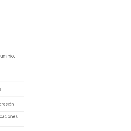
luminio,
s
presión
icaciones