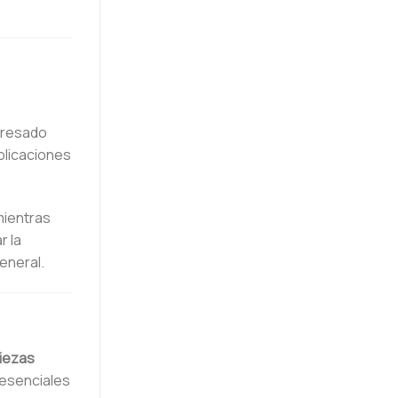
 fresado
plicaciones
mientras
r la
eneral.
iezas
 esenciales