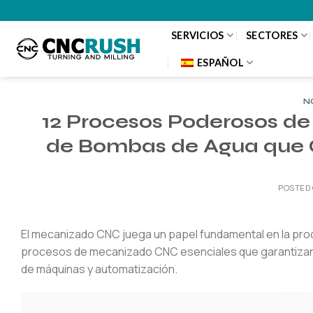
Saltar
al
SERVICIOS
SECTORES
contenido
ESPAÑOL
N
12 Procesos Poderosos d
de Bombas de Agua que G
POSTED
El mecanizado CNC juega un papel fundamental en la pro
procesos de mecanizado CNC esenciales que garantizan la 
de máquinas y automatización.