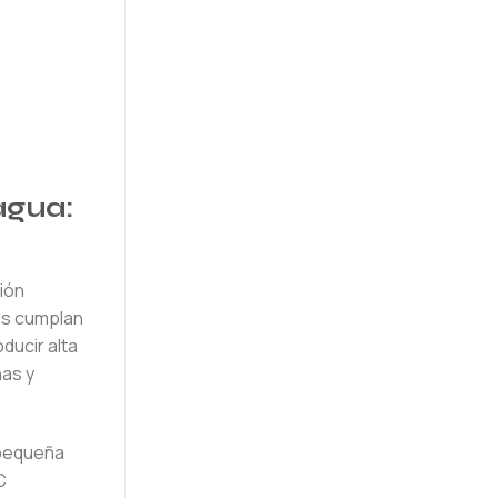
agua:
ión
os cumplan
ducir alta
nas y
a pequeña
C