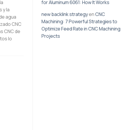
la
for Aluminum 6061: How It Works
 y la
new backlink strategy
en
CNC
 de agua
Machining: 7 Powerful Strategies to
nizado CNC
Optimize Feed Rate in CNC Machining
das CNC de
Projects
tos lo