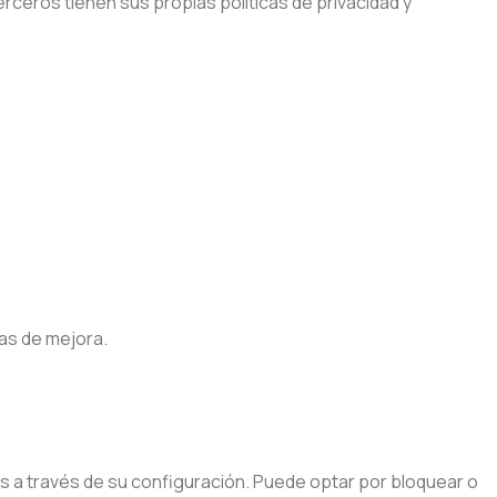
rceros tienen sus propias políticas de privacidad y
eas de mejora.
s a través de su configuración. Puede optar por bloquear o