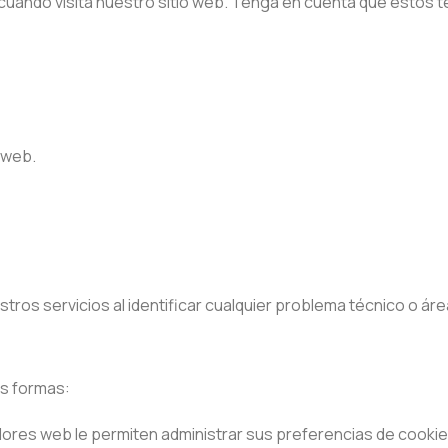
uando visita nuestro sitio web. Tenga en cuenta que estos te
o web.
tros servicios al identificar cualquier problema técnico o ár
as formas:
ores web le permiten administrar sus preferencias de cookie