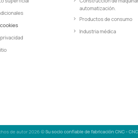
o superficial
Construcción de maquinar
automatización.
adicionales
Productos de consumo
e cookies
Industria médica
 privacidad
itio
chos de autor 2026 ©
Su socio confiable de fabricación CNC - C