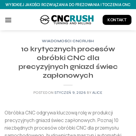
Skip
WYSOKIEJ JAKOŚCI ROZWIĄZANIA DO FREZOWANIA I TOCZENIA CNC
to
content
KONTAKT
WIADOMOŚCI CNCRUSH
10 krytycznych procesów
obróbki CNC dla
precyzyjnych gniazd świec
zapłonowych
POSTED ON
STYCZEŃ 9, 2026
BY
ALICE
Obróbka CNC odgrywa kluczową rolę w produkcji
precyzyjnych gniazd świec zapłonowych. Poznaj 10
niezbędnych procesów obróbki CNC dla przemysłu
samochodowego, budownictwa maszyn i automatyki,