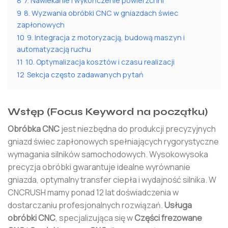
8
7. Nawlekanie i wykończenie powierzchni
9
8. Wyzwania obróbki CNC w gniazdach świec
zapłonowych
10
9. Integracja z motoryzacją, budową maszyn i
automatyzacją ruchu
11
10. Optymalizacja kosztów i czasu realizacji
12
Sekcja często zadawanych pytań
Wstęp (Focus Keyword na początku)
Obróbka CNC
jest niezbędna do produkcji precyzyjnych
gniazd świec zapłonowych spełniających rygorystyczne
wymagania silników samochodowych. Wysokowysoka
precyzja obróbki gwarantuje idealne wyrównanie
gniazda, optymalny transfer ciepła i wydajność silnika. W
CNCRUSH mamy ponad 12 lat doświadczenia w
dostarczaniu profesjonalnych rozwiązań.
Usługa
obróbki CNC
, specjalizująca się w
Części frezowane