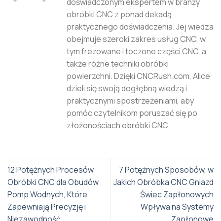
doświadczonym ekspertem w branży
obróbki CNC z ponad dekadą
praktycznego doświadczenia. Jej wiedza
obejmuje szeroki zakres usług CNC, w
tym frezowane i toczone części CNC, a
także różne techniki obróbki
powierzchni. Dzięki CNCRush.com, Alice
dzieli się swoją dogłębną wiedzą i
praktycznymi spostrzeżeniami, aby
pomóc czytelnikom poruszać się po
złożonościach obróbki CNC.
12 Potężnych Procesów
7 Potężnych Sposobów, w
Obróbki CNC dla Obudów
Jakich Obróbka CNC Gniazd
Pomp Wodnych, Które
Świec Zapłonowych
Zapewniają Precyzję i
Wpływa na Systemy
Niezawodność
Zapłonowe