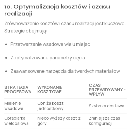
10. Optymalizacja kosztów i czasu
realizacji
Zrównoważenie kosztów i czasu realizacji jest kluczowe.
Strategie obejmują:
Przetwarzanie wsadowe wielu miejsc
Zoptymalizowane parametry cięcia
Zaawansowane narzędzia dla twardych materiałów
CZAS
STRATEGIA
WYKONANIE
PRZEWIDYWANY -
PROCESOWA
KOSZTOWE
WPŁYW
Mielenie
Obniża koszt
Szybsza dostawa
wsadowe
jednostkowy
Obrabiarka
Nieco wyższy koszt z
Zmniejsza czas
wieloosiowa
góry
konfiguracji