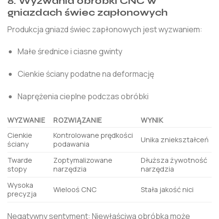
8. Wyzwania obróbki CNC w
gniazdach świec zapłonowych
Produkcja gniazd świec zapłonowych jest wyzwaniem:
Małe średnice i ciasne gwinty
Cienkie ściany podatne na deformację
Naprężenia cieplne podczas obróbki
WYZWANIE
ROZWIĄZANIE
WYNIK
Cienkie
Kontrolowane prędkości
Unika zniekształceń
ściany
podawania
Twarde
Zoptymalizowane
Dłuższa żywotność
stopy
narzędzia
narzędzia
Wysoka
Wielooś CNC
Stała jakość nici
precyzja
Negatywny sentyment: Niewłaściwa obróbka może