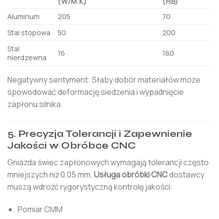
(W/M·K)
(HB)
Aluminum
205
70
Stal stopowa
50
200
Stal
16
180
nierdzewna
Negatywny sentyment: Słaby dobór materiałów może
spowodować deformację siedzenia i wypadnięcie
zapłonu silnika.
5. Precyzja Tolerancji i Zapewnienie
Jakości w Obróbce CNC
Gniazda świec zapłonowych wymagają tolerancji często
mniejszych niż 0,05 mm.
Usługa obróbki CNC
dostawcy
muszą wdrożć rygorystyczną kontrolę jakości:
Pomiar CMM