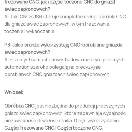
frezowane CNC, jak i części toczone CNC do gniazd
świec zapłonowych?
A: Tak, CNCRUSH oferuje kompletne usługi obróbki CNC
dla gniazd świec zapłonowych, w tym frezowanie,
toczenie i wykańczanie.
P3: Jakie branże wykorzystują CNC-obrabiane gniazda
świec zapłonowych?
A: Przemysł samochodowy, budowa maszyn i przemysł
automotion szeroko polegają na precyzyjnie
obrabianych CNC gniazdach świec zapłonowych.
Wniosek
Obróbka CNC
jest niezbędna do produkcji precyzyjnych
gniazd świec zapłonowych, które zapewniają wydajność,
niezawodność i trwałość silnika. Dzięki wykorzystaniu
Części frezowane CNC
I
Części toczone CNC
,