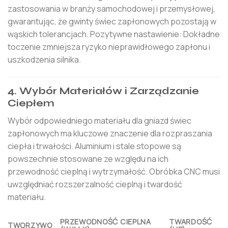
zastosowania w branży samochodowej i przemysłowej,
gwarantując, że gwinty świec zapłonowych pozostają w
wąskich tolerancjach. Pozytywne nastawienie: Dokładne
toczenie zmniejsza ryzyko nieprawidłowego zapłonu i
uszkodzenia silnika.
4. Wybór Materiałów i Zarządzanie
Ciepłem
Wybór odpowiedniego materiału dla gniazd świec
zapłonowych ma kluczowe znaczenie dla rozpraszania
ciepła i trwałości. Aluminium i stale stopowe są
powszechnie stosowane ze względu na ich
przewodność cieplną i wytrzymałość. Obróbka CNC musi
uwzględniać rozszerzalność cieplną i twardość
materiału.
PRZEWODNOŚĆ CIEPLNA
TWARDOŚĆ
TWORZYWO