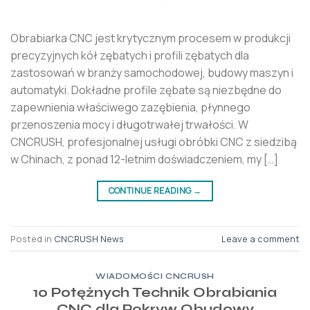
Obrabiarka CNC jest krytycznym procesem w produkcji
precyzyjnych kół zębatych i profili zębatych dla
zastosowań w branży samochodowej, budowy maszyn i
automatyki. Dokładne profile zębate są niezbędne do
zapewnienia właściwego zazębienia, płynnego
przenoszenia mocy i długotrwałej trwałości. W
CNCRUSH, profesjonalnej usługi obróbki CNC z siedzibą
w Chinach, z ponad 12-letnim doświadczeniem, my […]
CONTINUE READING
→
Posted in
CNCRUSH News
Leave a comment
WIADOMOŚCI CNCRUSH
10 Potężnych Technik Obrabiania
CNC dla Pokryw Obudowy