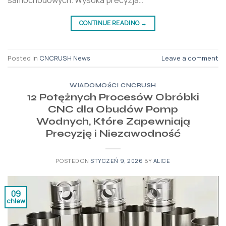
samochodowych. Wysoka precyzja…
CONTINUE READING
→
Posted in
CNCRUSH News
Leave a comment
WIADOMOŚCI CNCRUSH
12 Potężnych Procesów Obróbki
CNC dla Obudów Pomp
Wodnych, Które Zapewniają
Precyzję i Niezawodność
POSTED ON
STYCZEŃ 9, 2026
BY
ALICE
09
chlew