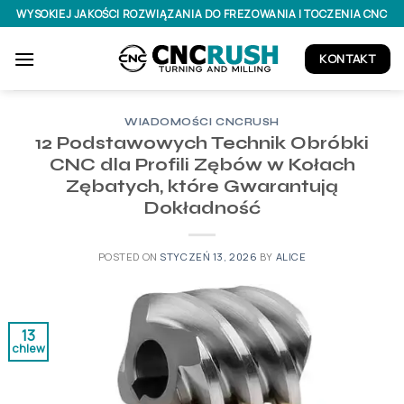
Skip
WYSOKIEJ JAKOŚCI ROZWIĄZANIA DO FREZOWANIA I TOCZENIA CNC
to
content
KONTAKT
WIADOMOŚCI CNCRUSH
12 Podstawowych Technik Obróbki
CNC dla Profili Zębów w Kołach
Zębatych, które Gwarantują
Dokładność
POSTED ON
STYCZEŃ 13, 2026
BY
ALICE
13
chlew