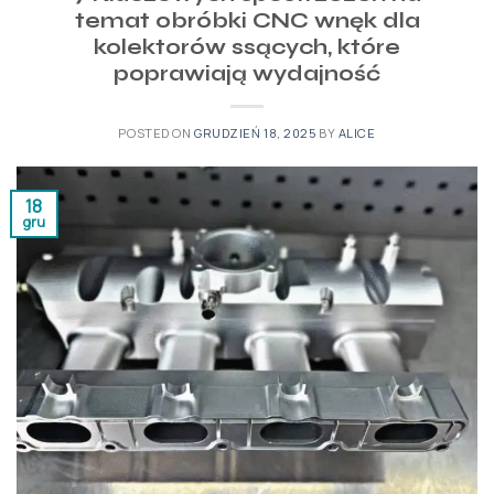
temat obróbki CNC wnęk dla
kolektorów ssących, które
poprawiają wydajność
POSTED ON
GRUDZIEŃ 18, 2025
BY
ALICE
18
gru