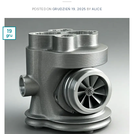
POSTED ON
GRUDZIEŃ 19, 2025
BY
ALICE
19
gru