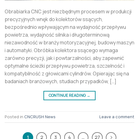
Obrabiarka CNC jest niezbędnym procesem w produkcji
precyzyjnych wnęk do kolektorów ssących,
bezpośrednio wpływającym na wydajność przepływu
powietrza, wydajność silnika i długoterminową
niezawodność w branży motoryzacyjnej, budowy maszyn
i automatyki. Obróbka kolektora ssącego wymaga
zarówno precyzji, jak i powtarzalności, aby zapewnić
optymalne ścieżki przepływu powietrza, szczelność i
kompatybilność z głowicami cylindrów. Opierając się na
badaniach branżowych, studiach przypadków, […]
CONTINUE READING
→
Posted in
CNCRUSH News
Leave a comment
1
2
3
4
…
27