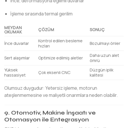
İnce, deformasyona eğilimli duvarlar
İşleme sırasında termal gerilim
MEYDAN
ÇÖZÜM
SONUÇ
OKUMAK
Kontrol edilen besleme
İnce duvarlar
Bozulmayı önler
hızları
Daha uzun alet
Sert alaşımlar
Optimize edilmiş aletler
ömrü
Yüksek
Düzgün iplik
Çok eksenli CNC
hassasiyet
kalitesi
Olumsuz duygudur: Yetersiz işleme, motorun
ateşlenmemesine ve maliyetli onarımlara neden olabilir.
9. Otomotiv, Makine İnşaatı ve
Otomasyon ile Entegrasyon