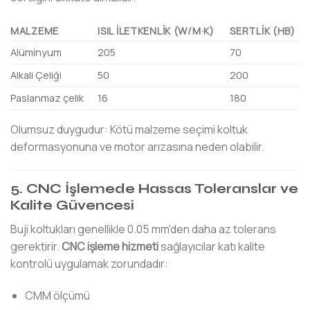
MALZEME
ISIL İLETKENLIK (W/M·K)
SERTLIK (HB)
Alüminyum
205
70
Alkali Çeliği
50
200
Paslanmaz çelik
16
180
Olumsuz duygudur: Kötü malzeme seçimi koltuk
deformasyonuna ve motor arızasına neden olabilir.
5. CNC İşlemede Hassas Toleranslar ve
Kalite Güvencesi
Buji koltukları genellikle 0.05 mm'den daha az tolerans
gerektirir.
CNC işleme hizmeti
sağlayıcılar katı kalite
kontrolü uygulamak zorundadır:
CMM ölçümü