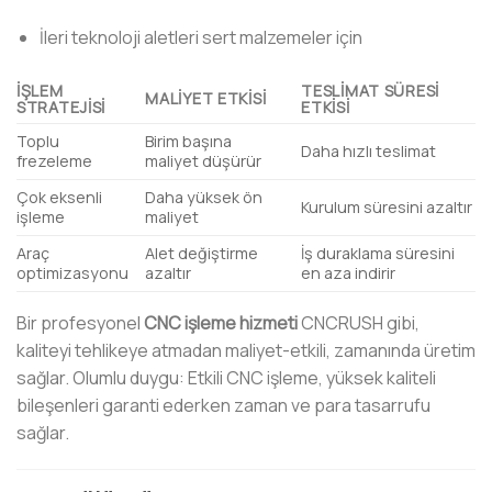
İleri teknoloji aletleri sert malzemeler için
İŞLEM
TESLIMAT SÜRESI
MALIYET ETKISI
STRATEJISI
ETKISI
Toplu
Birim başına
Daha hızlı teslimat
frezeleme
maliyet düşürür
Çok eksenli
Daha yüksek ön
Kurulum süresini azaltır
işleme
maliyet
Araç
Alet değiştirme
İş duraklama süresini
optimizasyonu
azaltır
en aza indirir
Bir profesyonel
CNC işleme hizmeti
CNCRUSH gibi,
kaliteyi tehlikeye atmadan maliyet-etkili, zamanında üretim
sağlar. Olumlu duygu: Etkili CNC işleme, yüksek kaliteli
bileşenleri garanti ederken zaman ve para tasarrufu
sağlar.