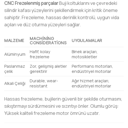
CNC Frezelenmiş parçalar
Buji koltuklarını ve çevredeki
silindir kafası yüzeylerini şekillendirmek için kritik öneme
sahiptir. Frezeleme, hassas derinlik kontrolü, uygun vida
açıları ve düz oturma yüzeyleri sağlar.
MACHINING
MALZEME
UYGULAMALAR
CONSIDERATIONS
Hafif, kolay
Binek araçları,
Alüminyum
frezeleme
motosikletler
Paslanmaz
Zor, gelişmiş aletler
Performans motorları,
çelik
gerektirir
endüstriyel motorlar
Durable, wear-
Ağır hizmet araçları,
Alkali Çeliği
resistant
endüstriyel motorlar
Hassas frezeleme, bujilerin güvenli bir şekilde oturmasını,
sıkıştırmayı sürdürmesini ve sızıntıyı önler. Olumlu görüş:
Yüksek kaliteli frezeleme motor ömrünü uzatır.