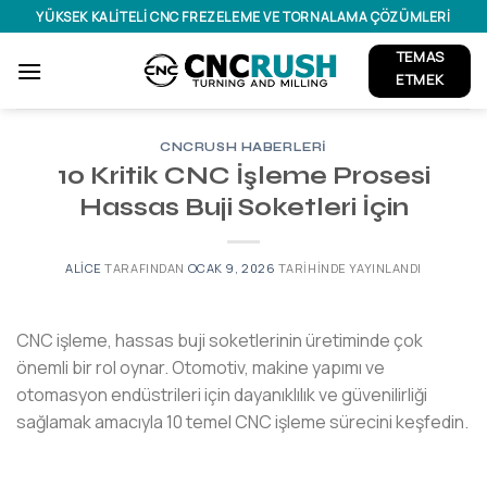
İçeriğe
YÜKSEK KALITELI CNC FREZELEME VE TORNALAMA ÇÖZÜMLERI
atla
TEMAS
ETMEK
CNCRUSH HABERLERI
10 Kritik CNC İşleme Prosesi
Hassas Buji Soketleri İçin
ALICE
TARAFINDAN
OCAK 9, 2026
TARIHINDE YAYINLANDI
CNC işleme, hassas buji soketlerinin üretiminde çok
önemli bir rol oynar. Otomotiv, makine yapımı ve
otomasyon endüstrileri için dayanıklılık ve güvenilirliği
sağlamak amacıyla 10 temel CNC işleme sürecini keşfedin.