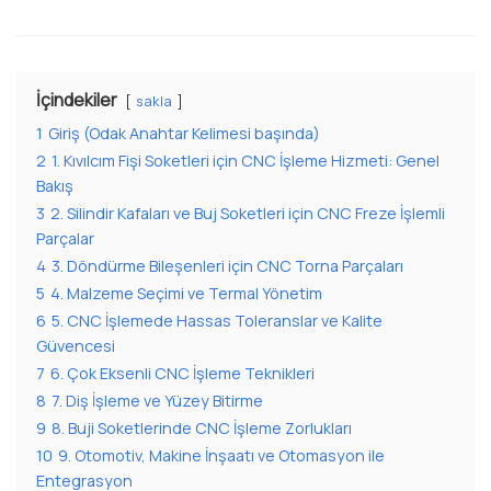
İçindekiler
sakla
1
Giriş (Odak Anahtar Kelimesi başında)
2
1. Kıvılcım Fişi Soketleri için CNC İşleme Hizmeti: Genel
Bakış
3
2. Silindir Kafaları ve Buj Soketleri için CNC Freze İşlemli
Parçalar
4
3. Döndürme Bileşenleri için CNC Torna Parçaları
5
4. Malzeme Seçimi ve Termal Yönetim
6
5. CNC İşlemede Hassas Toleranslar ve Kalite
Güvencesi
7
6. Çok Eksenli CNC İşleme Teknikleri
8
7. Diş İşleme ve Yüzey Bitirme
9
8. Buji Soketlerinde CNC İşleme Zorlukları
10
9. Otomotiv, Makine İnşaatı ve Otomasyon ile
Entegrasyon