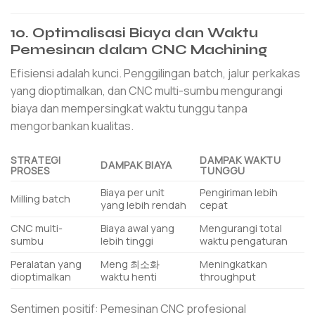
10. Optimalisasi Biaya dan Waktu
Pemesinan dalam CNC Machining
Efisiensi adalah kunci. Penggilingan batch, jalur perkakas
yang dioptimalkan, dan CNC multi-sumbu mengurangi
biaya dan mempersingkat waktu tunggu tanpa
mengorbankan kualitas.
STRATEGI
DAMPAK WAKTU
DAMPAK BIAYA
PROSES
TUNGGU
Biaya per unit
Pengiriman lebih
Milling batch
yang lebih rendah
cepat
CNC multi-
Biaya awal yang
Mengurangi total
sumbu
lebih tinggi
waktu pengaturan
Peralatan yang
Meng 최소화
Meningkatkan
dioptimalkan
waktu henti
throughput
Sentimen positif: Pemesinan CNC profesional