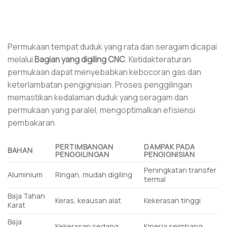
Permukaan tempat duduk yang rata dan seragam dicapai
melalui
Bagian yang digiling CNC
. Ketidakteraturan
permukaan dapat menyebabkan kebocoran gas dan
keterlambatan pengignisian. Proses penggilingan
memastikan kedalaman duduk yang seragam dan
permukaan yang paralel, mengoptimalkan efisiensi
pembakaran.
PERTIMBANGAN
DAMPAK PADA
BAHAN
PENGGILINGAN
PENGIGNISIAN
Peningkatan transfer
Aluminium
Ringan, mudah digiling
termal
Baja Tahan
Keras, keausan alat
Kekerasan tinggi
Karat
Baja
Kekerasan sedang
Kinerja seimbang