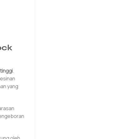
ock
tinggi
.
mesinan
ahan yang
arasan
 pengeboran
kung oleh