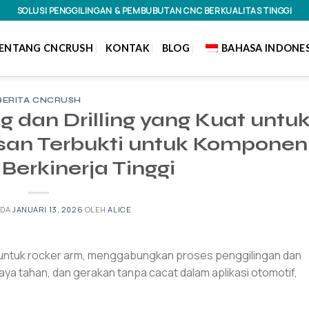
SOLUSI PENGGILINGAN & PEMBUBUTAN CNC BERKUALITAS TINGGI
ENTANG CNCRUSH
KONTAK
BLOG
BAHASA INDONES
BERITA CNCRUSH
g dan Drilling yang Kuat untu
san Terbukti untuk Komponen
Berkinerja Tinggi
ADA
JANUARI 13, 2026
OLEH
ALICE
i untuk rocker arm, menggabungkan proses penggilingan dan
ya tahan, dan gerakan tanpa cacat dalam aplikasi otomotif,