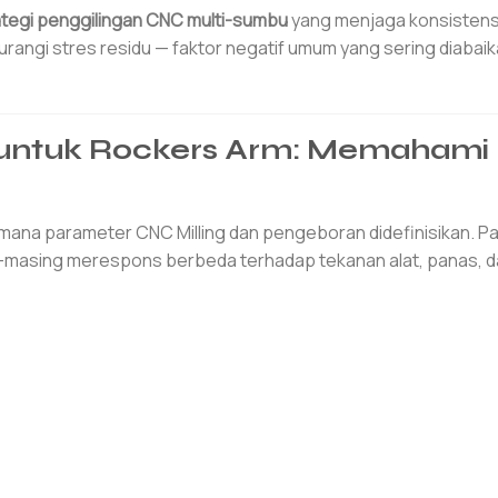
ategi penggilingan CNC multi-sumbu
yang menjaga konsistens
rangi stres residu — faktor negatif umum yang sering diabai
 untuk Rockers Arm: Memahami
mana parameter CNC Milling dan pengeboran didefinisikan. P
g-masing merespons berbeda terhadap tekanan alat, panas, 