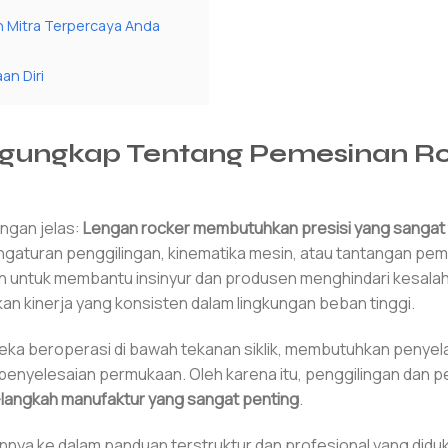
 Mitra Terpercaya Anda
an Diri
engungkap Tentang Pemesinan R
engan jelas:
Lengan rocker membutuhkan presisi yang sangat 
gaturan penggilingan, kinematika mesin, atau tantangan pe
adalah untuk membantu insinyur dan produsen menghindari kesal
n kinerja yang konsisten dalam lingkungan beban tinggi.
ka beroperasi di bawah tekanan siklik, membutuhkan penyel
 penyelesaian permukaan. Oleh karena itu, penggilingan dan
langkah manufaktur yang sangat penting
.
nya ke dalam panduan terstruktur dan profesional yang didu