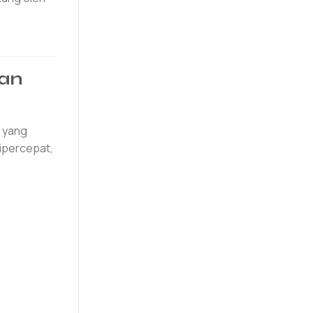
an
i yang
ipercepat,