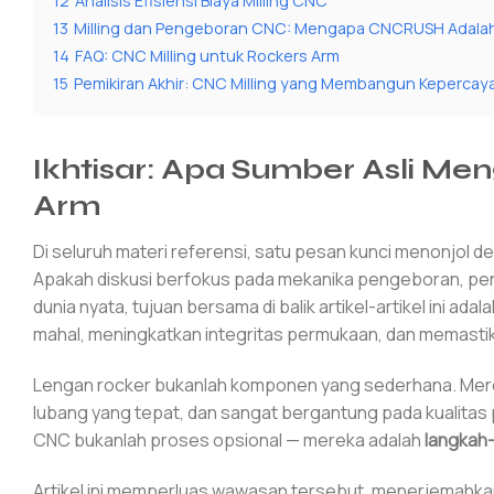
12
Analisis Efisiensi Biaya Milling CNC
13
Milling dan Pengeboran CNC: Mengapa CNCRUSH Adalah
14
FAQ: CNC Milling untuk Rockers Arm
15
Pemikiran Akhir: CNC Milling yang Membangun Kepercaya
Ikhtisar: Apa Sumber Asli M
Arm
Di seluruh materi referensi, satu pesan kunci menonjol d
Apakah diskusi berfokus pada mekanika pengeboran, pen
dunia nyata, tujuan bersama di balik artikel-artikel ini 
mahal, meningkatkan integritas permukaan, dan memastika
Lengan rocker bukanlah komponen yang sederhana. Mere
lubang yang tepat, dan sangat bergantung pada kualitas
CNC bukanlah proses opsional — mereka adalah
langkah-
Artikel ini memperluas wawasan tersebut, menerjemahkan