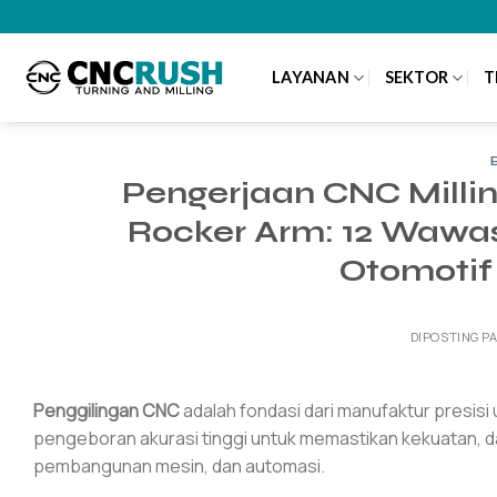
Lewati
ke
konten
LAYANAN
SEKTOR
T
Pengerjaan CNC Millin
Rocker Arm: 12 Wawa
Otomotif 
DIPOSTING P
Penggilingan CNC
adalah fondasi dari manufaktur presis
pengeboran akurasi tinggi untuk memastikan kekuatan, da
pembangunan mesin, dan automasi.