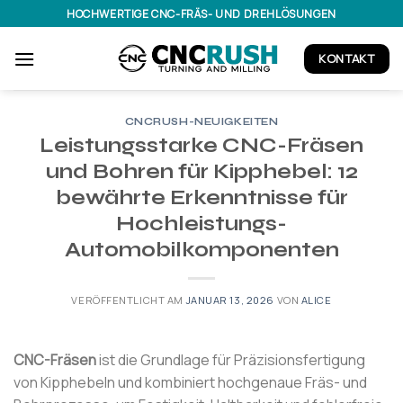
Zum
HOCHWERTIGE CNC-FRÄS- UND DREHLÖSUNGEN
Inhalt
springen
KONTAKT
CNCRUSH-NEUIGKEITEN
Leistungsstarke CNC-Fräsen
und Bohren für Kipphebel: 12
bewährte Erkenntnisse für
Hochleistungs-
Automobilkomponenten
VERÖFFENTLICHT AM
JANUAR 13, 2026
VON
ALICE
CNC-Fräsen
ist die Grundlage für Präzisionsfertigung
von Kipphebeln und kombiniert hochgenaue Fräs- und