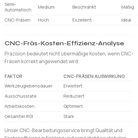
Semi-
Medium
Beschränkt
Mäßig
Automatisch
CNC-Fräsen
Hoch
Exzellent
Ideal
CNC-Fräs-Kosten-Effizienz-Analyse
Präzision bedeutet nicht übermäßige Kosten, wenn CNC-
Fräsen korrekt angewendet wird.
FAKTOR
CNC-FRÄSEN AUSWIRKUNG
Werkzeuglebensdauer
Erweitert
Ausschussrate
Reduziert
Arbeitskosten
Optimiert
Gesamter ROI
Stark
Unser CNC-Bearbeitungsservice bringt Qualität und
Kosteneffizienz in Einklang und ermöglicht es globalen