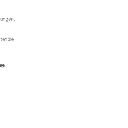
tungen.
tet die
le