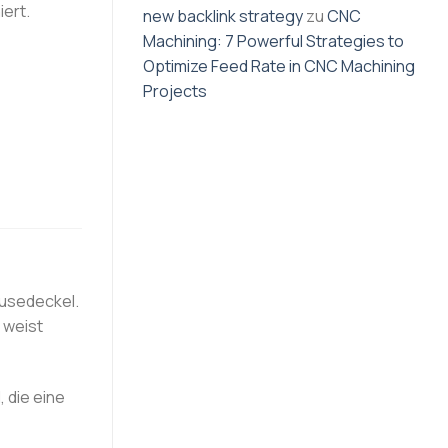
iert.
new backlink strategy
zu
CNC
Machining: 7 Powerful Strategies to
Optimize Feed Rate in CNC Machining
Projects
usedeckel.
 weist
 die eine