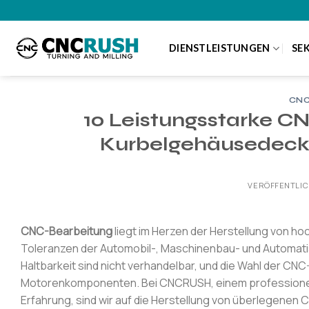
Zum
Inhalt
springen
DIENSTLEISTUNGEN
SE
CNC
10 Leistungsstarke C
Kurbelgehäusedeckel
VERÖFFENTLI
CNC-Bearbeitung
liegt im Herzen der Herstellung von h
Toleranzen der Automobil-, Maschinenbau- und Automatis
Haltbarkeit sind nicht verhandelbar, und die Wahl der CN
Motorenkomponenten. Bei CNCRUSH, einem professionelle
Erfahrung, sind wir auf die Herstellung von überlegenen