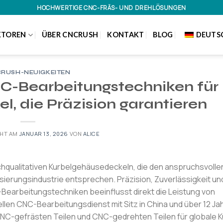
HOCHWERTIGE CNC-FRÄS- UND DREHLÖSUNGEN
KTOREN
ÜBER CNCRUSH
KONTAKT
BLOG
DEUTS
RUSH-NEUIGKEITEN
NC-Bearbeitungstechniken für
, die Präzision garantieren
CHT AM
JANUAR 13, 2026
VON
ALICE
ochqualitativen Kurbelgehäusedeckeln, die den anspruchsvolle
ierungsindustrie entsprechen. Präzision, Zuverlässigkeit un
C-Bearbeitungstechniken beeinflusst direkt die Leistung von
n CNC-Bearbeitungsdienst mit Sitz in China und über 12 Ja
 CNC-gefrästen Teilen und CNC-gedrehten Teilen für globale 