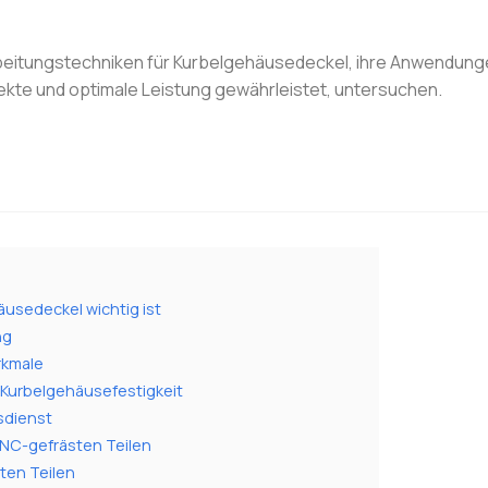
arbeitungstechniken für Kurbelgehäusedeckel, ihre Anwendung
fekte und optimale Leistung gewährleistet, untersuchen.
usedeckel wichtig ist
ng
rkmale
 Kurbelgehäusefestigkeit
sdienst
NC-gefrästen Teilen
ten Teilen