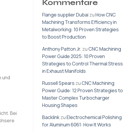
Kommentare
Flange supplier Dubai
zu
How CNC
Machining Transforms Efficiency in
Metalworking: 10 Proven Strategies
to Boost Production
Anthony Patton Jr.
zu
CNC Machining
Power Guide 2025: 10 Proven
Strategies to Control Thermal Stress
in Exhaust Manifolds
n und
Russell Spears
zu
CNC Machining
Power Guide: 12 Proven Strategies to
Master Complex Turbocharger
Housing Shapes
cht. Bei
Backlink
zu
Electrochemical Polishing
 Unsere
for Aluminum 6061: How It Works