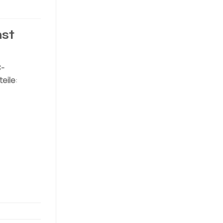
st
-
eile
: