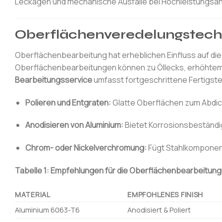
Leckagen und mechanische Ausfälle bei Hochleistungs
Oberflächenveredelungstech
Oberflächenbearbeitung hat erheblichen Einfluss auf di
Oberflächenbearbeitungen können zu Öllecks, erhöhtem 
Bearbeitungsservice
umfasst fortgeschrittene Fertigste
Polieren und Entgraten:
Glatte Oberflächen zum Abdic
Anodisieren von Aluminium:
Bietet Korrosionsbeständig
Chrom- oder Nickelverchromung:
Fügt Stahlkomponent
Tabelle 1: Empfehlungen für die Oberflächenbearbeitun
MATERIAL
EMPFOHLENES FINISH
Aluminium 6063-T6
Anodisiert & Poliert