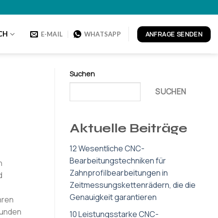
ANFRAGE SENDEN
CH
E-MAIL
WHATSAPP
Suchen
SUCHEN
Aktuelle Beiträge
12 Wesentliche CNC-
Bearbeitungstechniken für
n
Zahnprofilbearbeitungen in
d
Zeitmessungskettenrädern, die die
Genauigkeit garantieren
hren
Kunden
10 Leistungsstarke CNC-