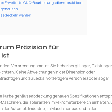
e: Erweiterte CNC-Bearbeitungsdienstpraktiken
belgehäusen
usedeckeln wählen
um Präzision für
ist
in jedem Verbrennungsmotor. Sie beherbergt Lager, Dichtunge
eichtern. Kleine Abweichungen in der Dimension oder
rächtigen und zu Lecks, vorzeitigem Verschleiß oder sogar
jede Kurbelgehäuseabdeckung genauen Spezifikationen entspri
Maschinen, die Toleranzen im Mikrometerbereich einhalten.
 der Automobilindustrie, im Maschinenbau und in der