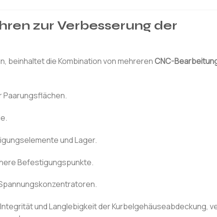
ahren zur Verbesserung der
, beinhaltet die Kombination von mehreren
CNC-Bearbeitung
er Paarungsflächen.
le.
tigungselemente und Lager.
ichere Befestigungspunkte.
d Spannungskonzentratoren.
Integrität und Langlebigkeit der Kurbelgehäuseabdeckung, v