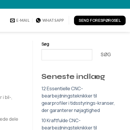
SEND FORESPØRGSEL
E-MAIL
WHATSAPP
Søg
SØG
Seneste indlæg
12 Essentielle CNC-
bearbejdningsteknikker til
 bil-,
gearprofiler i tidsstyrings-kranser,
der garanterer nøjagtighed
sede dele
10 Kraftfulde CNC-
bearbejdningsteknikker til