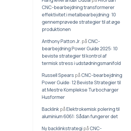
Flang leverandør Dubai
på
Hvordan
CNC-bearbejdning transformerer
effektivitet i metalbearbejdning: 10
gennemprøvede strategier til at øge
produktionen
Anthony Patton Jr.
på
CNC-
bearbejdning Power Guide 2025: 10
beviste strategier til kontrol af
termisk stress i udstødningsmanifold
Russell Spears
på
CNC-bearbejdning
Power Guide: 12 Beviste Strategier til
at Mestre Komplekse Turbocharger
Husformer
Backlink
på
Elektrokemisk polering til
aluminium 6061: Sådan fungerer det
Ny backlinkstrategi
på
CNC-