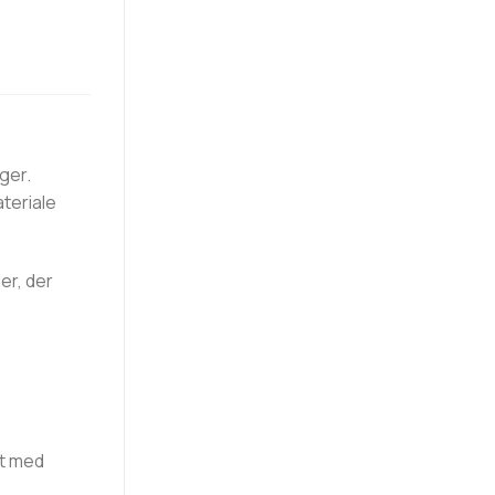
ger.
ateriale
er, der
et med