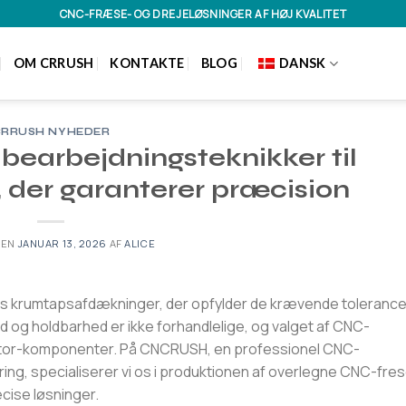
CNC-FRÆSE- OG DREJELØSNINGER AF HØJ KVALITET
OM CRRUSH
KONTAKTE
BLOG
DANSK
RRUSH NYHEDER
bearbejdningsteknikker til
der garanterer præcision
DEN
JANUAR 13, 2026
AF
ALICE
ets krumtapsafdækninger, der opfylder de krævende tolerancer i
d og holdbarhed er ikke forhandlelige, og valget af CNC-
motor-komponenter. På CNCRUSH, en professionel CNC-
ring, specialiserer vi os i produktionen af overlegne CNC-fre
cise løsninger.