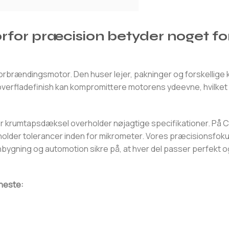
for præcision betyder noget fo
rbrændingsmotor. Den huser lejer, pakninger og forskellige k
 overfladefinish kan kompromittere motorens ydeevne, hvilket f
ver krumtapsdæksel overholder nøjagtige specifikationer. P
older tolerancer inden for mikrometer. Vores præcisionsfo
bygning og automotion sikre på, at hver del passer perfekt 
neste: