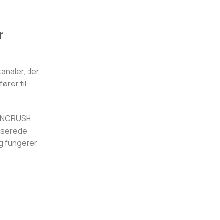
r
analer, der
ører til
å CNCRUSH
kuserede
og fungerer