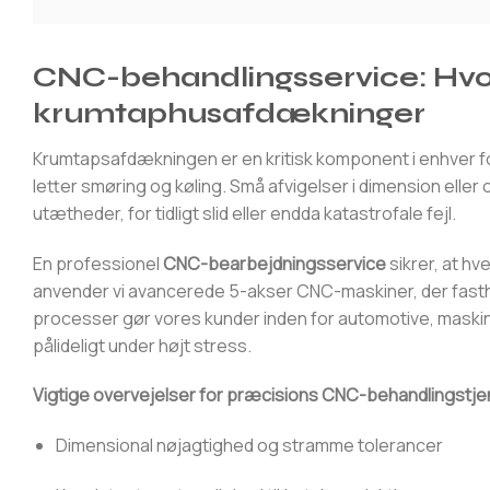
CNC-behandlingsservice: Hvor
krumtaphusafdækninger
Krumtapsafdækningen er en kritisk komponent i enhver fo
letter smøring og køling. Små afvigelser i dimension eller
utætheder, for tidligt slid eller endda katastrofale fejl.
En professionel
CNC-bearbejdningsservice
sikrer, at h
anvender vi avancerede 5-akser CNC-maskiner, der fasth
processer gør vores kunder inden for automotive, maskin
pålideligt under højt stress.
Vigtige overvejelser for præcisions CNC-behandlingstje
Dimensional nøjagtighed og stramme tolerancer