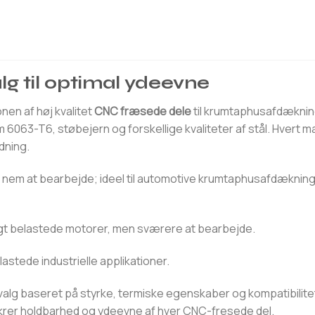
g til optimal ydeevne
onen af høj kvalitet
CNC fræsede dele
til krumtaphusafdæknin
6063-T6, støbejern og forskellige kvaliteter af stål. Hvert m
dning.
nem at bearbejde; ideel til automotive krumtaphusafdækning
gt belastede motorer, men sværere at bearbejde.
lastede industrielle applikationer.
alg baseret på styrke, termiske egenskaber og kompatibilit
ikrer holdbarhed og ydeevne af hver CNC-fresede del.