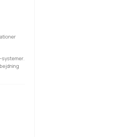
ationer
M-systemer.
rbejdning