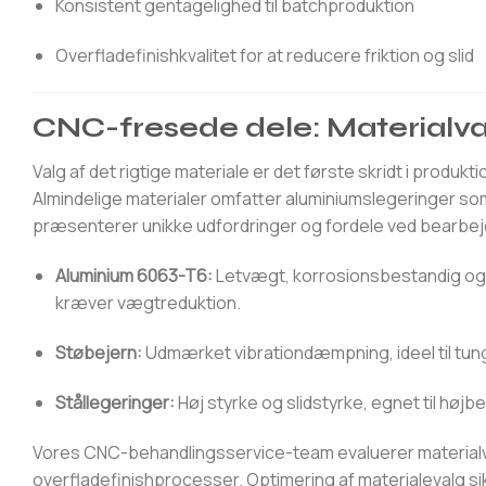
Konsistent gentagelighed til batchproduktion
Overfladefinishkvalitet for at reducere friktion og slid
CNC-fresede dele: Materialval
Valg af det rigtige materiale er det første skridt i produkti
Almindelige materialer omfatter aluminiumslegeringer som 
præsenterer unikke udfordringer og fordele ved bearbej
Aluminium 6063-T6:
Letvægt, korrosionsbestandig og 
kræver vægtreduktion.
Støbejern:
Udmærket vibrationdæmpning, ideel til tun
Stållegeringer:
Høj styrke og slidstyrke, egnet til højbe
Vores CNC-behandlingsservice-team evaluerer materialv
overfladefinishprocesser. Optimering af materialevalg s