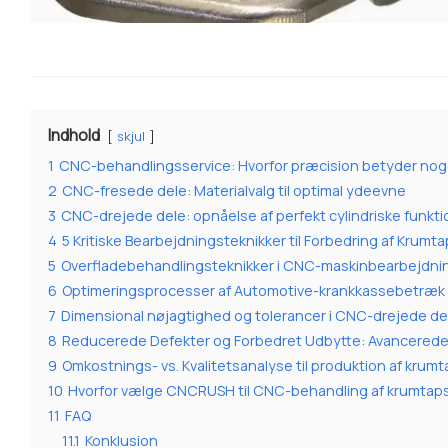
Indhold
skjul
1
CNC-behandlingsservice: Hvorfor præcision betyder no
2
CNC-fresede dele: Materialvalg til optimal ydeevne
3
CNC-drejede dele: opnåelse af perfekt cylindriske funkti
4
5 Kritiske Bearbejdningsteknikker til Forbedring af Krum
5
Overfladebehandlingsteknikker i CNC-maskinbearbejdni
6
Optimeringsprocesser af Automotive-krankkassebetræk
7
Dimensional nøjagtighed og tolerancer i CNC-drejede de
8
Reducerede Defekter og Forbedret Udbytte: Avancerede
9
Omkostnings- vs. Kvalitetsanalyse til produktion af krum
10
Hvorfor vælge CNCRUSH til CNC-behandling af krumta
11
FAQ
11.1
Konklusion