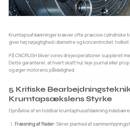
Krumtapsafdækninger kræver ofte præcise cylindriske bo
giver høj nøjagtighed i diametre og koncentricitet, hvilk
På CNCRUSH bliver vores drejeoperationer suppleret me
Dette garanterer, at hvert skaft hul, leje journal eller pr
og øger motorens pålidelighed.
5 Kritiske Bearbejdningsteknik
Krumtapsækslens Styrke
Opnåelse af en holdbar krumtaphusafdækning indebærer
Fræsning af flader:
Sikrer planhed af sammenføjningsf