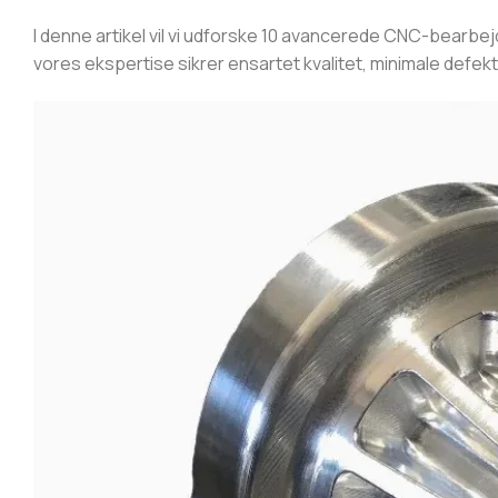
I denne artikel vil vi udforske 10 avancerede CNC-bearb
vores ekspertise sikrer ensartet kvalitet, minimale defek