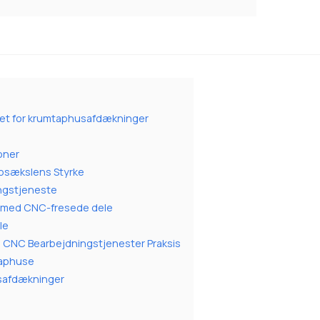
get for krumtaphusafdækninger
oner
tapsækslens Styrke
ngstjeneste
 med CNC-fresede dele
le
 CNC Bearbejdningstjenester Praksis
taphuse
psafdækninger