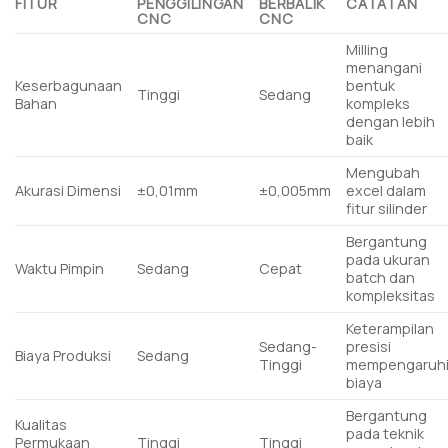
FITUR
PENGGILINGAN
BERBALIK
CATATAN
CNC
CNC
Milling
menangani
Keserbagunaan
bentuk
Tinggi
Sedang
Bahan
kompleks
dengan lebih
baik
Mengubah
Akurasi Dimensi
±0,01mm
±0,005mm
excel dalam
fitur silinder
Bergantung
pada ukuran
Waktu Pimpin
Sedang
Cepat
batch dan
kompleksitas
Keterampilan
Sedang-
presisi
Biaya Produksi
Sedang
Tinggi
mempengaruh
biaya
Bergantung
Kualitas
pada teknik
Permukaan
Tinggi
Tinggi