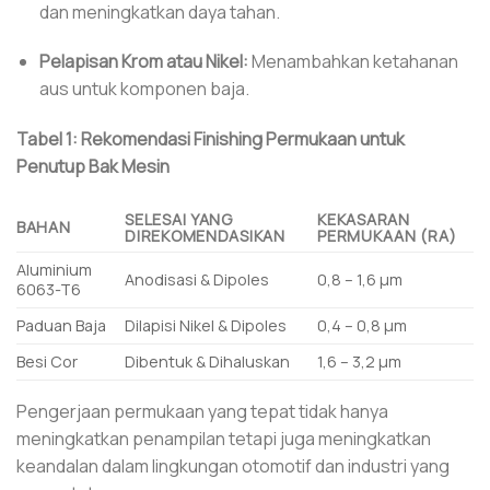
dan meningkatkan daya tahan.
Pelapisan Krom atau Nikel:
Menambahkan ketahanan
aus untuk komponen baja.
Tabel 1: Rekomendasi Finishing Permukaan untuk
Penutup Bak Mesin
SELESAI YANG
KEKASARAN
BAHAN
DIREKOMENDASIKAN
PERMUKAAN (RA)
Aluminium
Anodisasi & Dipoles
0,8 – 1,6 µm
6063-T6
Paduan Baja
Dilapisi Nikel & Dipoles
0,4 – 0,8 µm
Besi Cor
Dibentuk & Dihaluskan
1,6 – 3,2 µm
Pengerjaan permukaan yang tepat tidak hanya
meningkatkan penampilan tetapi juga meningkatkan
keandalan dalam lingkungan otomotif dan industri yang