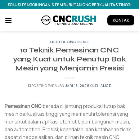
Lewati
SOLUSI PENGGILINGAN & PEMBUBUTAN CNC BERKUALITAS TINGGI
ke
konten
KONTAK
BERITA CNCRUSH
10 Teknik Pemesinan CNC
yang Kuat untuk Penutup Bak
Mesin yang Menjamin Presisi
DIPOSTING PADA
JANUARI 13, 2026
OLEH
ALICE
Pemesinan CNC
berada di jantung produksi tutup bak
mesin berkualitas tinggi yang memenuhi toleransi yang
menuntut dalam aplikasi otomotif, pembangunan mesin,
dan automotion. Presisi, keandalan, dan ketahanan tidak
dapat dinegosiasikan, dan pilihan teknik mesin CNC