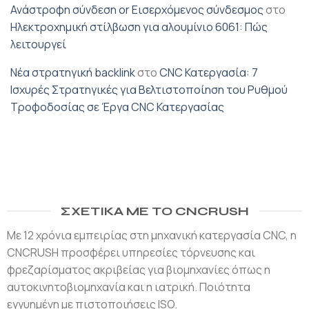
Ανάστροφη σύνδεση or Εισερχόμενος σύνδεσμος
στο
Ηλεκτροχημική στίλβωση για αλουμίνιο 6061: Πώς
λειτουργεί
Νέα στρατηγική backlink
στο
CNC Κατεργασία: 7
Ισχυρές Στρατηγικές για Βελτιστοποίηση του Ρυθμού
Τροφοδοσίας σε Έργα CNC Κατεργασίας
ΣΧΕΤΙΚΆ ΜΕ ΤΟ CNCRUSH
Με 12 χρόνια εμπειρίας στη μηχανική κατεργασία CNC, η
CNCRUSH προσφέρει υπηρεσίες τόρνευσης και
φρεζαρίσματος ακριβείας για βιομηχανίες όπως η
αυτοκινητοβιομηχανία και η ιατρική. Ποιότητα
εγγυημένη με πιστοποιήσεις ISO.