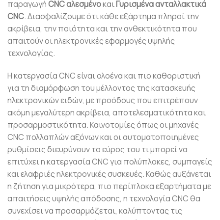
παραγωγή
CNC αλεσμένο
και
Γυρισμένα ανταλλακτικά
CNC
. Διασφαλίζουμε ότι κάθε εξάρτημα πληροί την
ακρίβεια, την ποιότητα και την ανθεκτικότητα που
απαιτούν οι ηλεκτρονικές εφαρμογές υψηλής
τεχνολογίας.
Η κατεργασία CNC είναι ολοένα και πιο καθοριστική
για τη διαμόρφωση του μέλλοντος της κατασκευής
ηλεκτρονικών ειδών, με προόδους που επιτρέπουν
ακόμη μεγαλύτερη ακρίβεια, αποτελεσματικότητα και
προσαρμοστικότητα. Καινοτομίες όπως οι μηχανές
CNC πολλαπλών αξόνων και οι αυτοματοποιημένες
ρυθμίσεις διευρύνουν το εύρος του τι μπορεί να
επιτύχει η κατεργασία CNC για πολύπλοκες, συμπαγείς
και ελαφριές ηλεκτρονικές συσκευές. Καθώς αυξάνεται
η ζήτηση για μικρότερα, πιο περίπλοκα εξαρτήματα με
απαιτήσεις υψηλής απόδοσης, η τεχνολογία CNC θα
συνεχίσει να προσαρμόζεται, καλύπτοντας τις