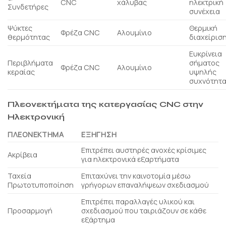
CNC
χάλυβας
ηλεκτρική
Συνδετήρες
συνέχεια
Ψύκτες
Θερμική
Φρέζα CNC
Αλουμίνιο
θερμότητας
διαχείρισ
Ευκρίνεια
Περιβλήματα
σήματος
Φρέζα CNC
Αλουμίνιο
κεραίας
υψηλής
συχνότητ
Πλεονεκτήματα της κατεργασίας CNC στην
Ηλεκτρονική
ΠΛΕΟΝΈΚΤΗΜΑ
ΕΞΉΓΗΣΗ
Επιτρέπει αυστηρές ανοχές κρίσιμες
Ακρίβεια
για ηλεκτρονικά εξαρτήματα
Ταχεία
Επιταχύνει την καινοτομία μέσω
Πρωτοτυποποίηση
γρήγορων επαναλήψεων σχεδιασμού
Επιτρέπει παραλλαγές υλικού και
Προσαρμογή
σχεδιασμού που ταιριάζουν σε κάθε
εξάρτημα