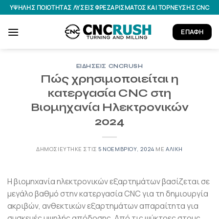
Μετάβαση
ΥΨΗΛΉΣ ΠΟΙΌΤΗΤΑΣ ΛΎΣΕΙΣ ΦΡΕΖΑΡΊΣΜΑΤΟΣ ΚΑΙ ΤΌΡΝΕΥΣΗΣ CNC
στο
περιεχόμενο
ΕΠΑΦΉ
ΕΙΔΉΣΕΙΣ CNCRUSH
Πώς χρησιμοποιείται η
κατεργασία CNC στη
Βιομηχανία Ηλεκτρονικών
2024
ΔΗΜΟΣΙΕΎΤΗΚΕ ΣΤΙΣ
5 ΝΟΕΜΒΡΊΟΥ, 2024
ΜΕ
ΑΛΊΚΗ
Η βιομηχανία ηλεκτρονικών εξαρτημάτων βασίζεται σε
μεγάλο βαθμό στην κατεργασία CNC για τη δημιουργία
ακριβών, ανθεκτικών εξαρτημάτων απαραίτητα για
συσκευές υψηλής απόδοσης. Από τις ψύκτρες στους