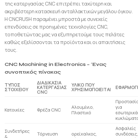
της κατεργασίας CNC επιτρέπει ταχύτερη και
ακριβέστερη κατασκευή ανταλλακτικών μεγάλου όγκου.
Η CNCRUSH παραμένει μπροστά με συνεχείς
επενδύσεις σε προηγμένες τεχνολογίες CNC,
τοποθετώντας μας να εξυπηρετούμε τους πελάτες
καθώς εξελίσσονται τα προϊόντα και οι απαιτήσεις
τους.
CNC Machining in Electronics – Ένας
συνοπτικός πίνακας
ΔΙΑΔΙΚΑΣΊΑ
ΤΎΠΟΣ
ΥΛΙΚΌ ΠΟΥ
ΚΑΤΕΡΓΑΣΊΑΣ
ΕΦΑΡΜΟΓ
ΣΤΟΙΧΕΊΟΥ
ΧΡΗΣΙΜΟΠΟΙΕΊΤΑΙ
CNC
Προστασί
Αλουμίνιο,
για
Κατοικίες
Φρέζα CNC
Πλαστικό
εσωτερικά
κυκλώματ
Ασφαλείς
Συνδετήρες
Τόρνευση
ορείχαλκος,
συνδέσεις
&