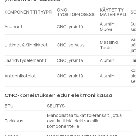
CNC-
KÄYTETTY
KOMPONENTTITYYPPI
S
TYÖSTÖPROSESSI
MATERIAALI
Alumiini,
Su
Asunnot
CNC jyrsintä
Muovi
sis
Va
Messinki,
Liittimet & Kiinnikkeet
CNC-sorvaus
sä
Teräs
ja
Jäähdytyselementit
CNC jyrsintä
Alumiini
Lä
Ko
Antennikotelot
CNC jyrsintä
Alumiini
si
se
CNC-koneistuksen edut elektroniikassa
ETU
SELITYS
Mahdollistaa tiukat toleranssit, jotka
Tarkkuus
ovat kriittisiä elektronisille
komponenteille