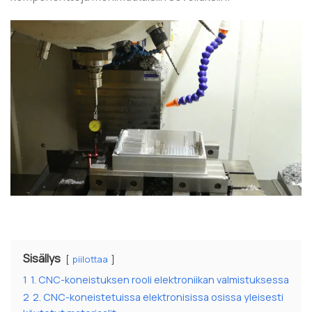
Sisällys
piilottaa
1
1. CNC-koneistuksen rooli elektroniikan valmistuksessa
2
2. CNC-koneistetuissa elektronisissa osissa yleisesti