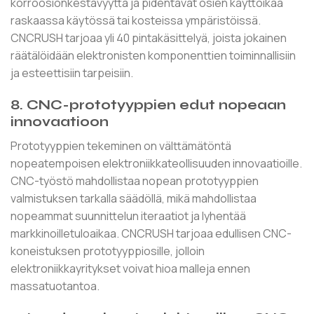
korroosionkestävyyttä ja pidentävät osien käyttöikää
raskaassa käytössä tai kosteissa ympäristöissä.
CNCRUSH tarjoaa yli 40 pintakäsittelyä, joista jokainen
räätälöidään elektronisten komponenttien toiminnallisiin
ja esteettisiin tarpeisiin.
8. CNC-prototyyppien edut nopeaan
innovaatioon
Prototyyppien tekeminen on välttämätöntä
nopeatempoisen elektroniikkateollisuuden innovaatioille.
CNC-työstö mahdollistaa nopean prototyyppien
valmistuksen tarkalla säädöllä, mikä mahdollistaa
nopeammat suunnittelun iteraatiot ja lyhentää
markkinoilletuloaikaa. CNCRUSH tarjoaa edullisen CNC-
koneistuksen prototyyppiosille, jolloin
elektroniikkayritykset voivat hioa malleja ennen
massatuotantoa.