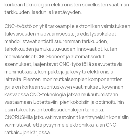
korkean teknologian elektronisten sovellusten vaatiman
tarkkuuden, laadun ja kestävyyden.
CNC-työstö on yhä tärkeämpi elektroniikan valmistuksen
tulevaisuuden muovaamisessa, ja edistysaskeleet
mahdollistavat entistä suuremman tarkkuuden,
tehokkuuden ja mukautuvuuden. Innovaatiot, kuten
moniakseliset CNC-koneet ja automatisoidut
asennukset, laajentavat CNC-työstöllä saavutettavia
monimutkaisia, kompakteja ja kevyitä elektronisia
laitteita. Pienten, monimutkaisempien komponenttien,
joilla on korkean suorituskyvyn vaatimukset, kysynnän
kasvaessa CNC-teknologia jatkaa mukautumistaan ​​
vastaamaan luotettaviin, pienikokoisiin ja optimoituihin
osiin tukeutuvien teollisuudenalojen tarpeita.
CNCRUSHilla jatkuvat investoinnit kehittyneisiin koneisiin
varmistavat, että pysymme elektroniikka-alan CNC-
ratkaisujen kärjessä.