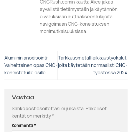
CNCRush.comin kautta Alice jakaa
syvällistä tietämystään ja käytännön
oivalluksiaan auttaakseen lukijoita
navigoimaan CNC-koneistuksen
monimutkaisuuksissa.
Alumiinin anodisointi:
Tarkkuusmetallileikkaustyökalut,
Vaiheittainen opas CNC-
joita käytetään normaalisti CNC-
koneistetuille osille
työstössä 2024
Vastaa
Sähköpostiosoitettasi ei julkaista.
Pakolliset
kentät on merkitty
*
Kommentti
*