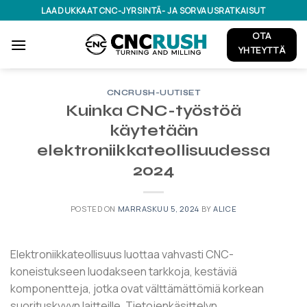
Skip
LAADUKKAAT CNC-JYRSINTÄ- JA SORVAUSRATKAISUT
to
OTA
content
YHTEYTTÄ
CNCRUSH-UUTISET
Kuinka CNC-työstöä
käytetään
elektroniikkateollisuudessa
2024
POSTED ON
MARRASKUU 5, 2024
BY
ALICE
Elektroniikkateollisuus luottaa vahvasti CNC-
koneistukseen luodakseen tarkkoja, kestäviä
komponentteja, jotka ovat välttämättömiä korkean
suorituskyvyn laitteille. Tietojenkäsittelyn