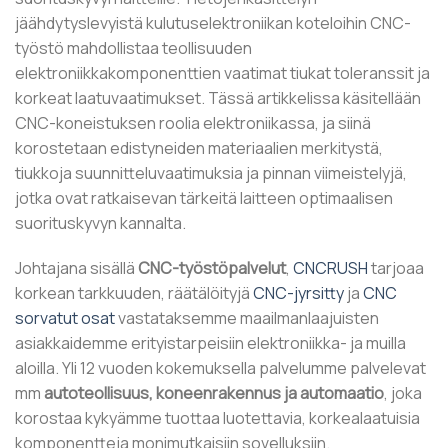
jäähdytyslevyistä kulutuselektroniikan koteloihin CNC-
työstö mahdollistaa teollisuuden
elektroniikkakomponenttien vaatimat tiukat toleranssit ja
korkeat laatuvaatimukset. Tässä artikkelissa käsitellään
CNC-koneistuksen roolia elektroniikassa, ja siinä
korostetaan edistyneiden materiaalien merkitystä,
tiukkoja suunnitteluvaatimuksia ja pinnan viimeistelyjä,
jotka ovat ratkaisevan tärkeitä laitteen optimaalisen
suorituskyvyn kannalta.
Johtajana sisällä
CNC-työstöpalvelut
,
CNCRUSH
tarjoaa
korkean tarkkuuden, räätälöityjä
CNC-jyrsitty
ja
CNC
sorvatut osat
vastataksemme maailmanlaajuisten
asiakkaidemme erityistarpeisiin elektroniikka- ja muilla
aloilla. Yli 12 vuoden kokemuksella palvelumme palvelevat
mm
autoteollisuus, koneenrakennus ja automaatio
, joka
korostaa kykyämme tuottaa luotettavia, korkealaatuisia
komponentteja monimutkaisiin sovelluksiin.