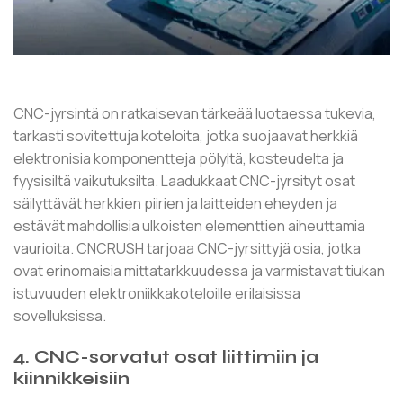
CNC-jyrsintä on ratkaisevan tärkeää luotaessa tukevia,
tarkasti sovitettuja koteloita, jotka suojaavat herkkiä
elektronisia komponentteja pölyltä, kosteudelta ja
fyysisiltä vaikutuksilta. Laadukkaat CNC-jyrsityt osat
säilyttävät herkkien piirien ja laitteiden eheyden ja
estävät mahdollisia ulkoisten elementtien aiheuttamia
vaurioita. CNCRUSH tarjoaa CNC-jyrsittyjä osia, jotka
ovat erinomaisia ​​mittatarkkuudessa ja varmistavat tiukan
istuvuuden elektroniikkakoteloille erilaisissa
sovelluksissa.
4. CNC-sorvatut osat liittimiin ja
kiinnikkeisiin