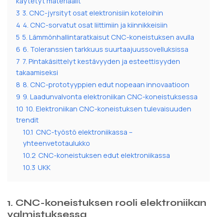
käytetyt materiaalit
3
3. CNC-jyrsityt osat elektronisiin koteloihin
4
4. CNC-sorvatut osat liittimiin ja kiinnikkeisiin
5
5. Lämmönhallintaratkaisut CNC-koneistuksen avulla
6
6. Toleranssien tarkkuus suurtaajuussovelluksissa
7
7. Pintakäsittelyt kestävyyden ja esteettisyyden
takaamiseksi
8
8. CNC-prototyyppien edut nopeaan innovaatioon
9
9. Laadunvalvonta elektroniikan CNC-koneistuksessa
10
10. Elektroniikan CNC-koneistuksen tulevaisuuden
trendit
10.1
CNC-työstö elektroniikassa –
yhteenvetotaulukko
10.2
CNC-koneistuksen edut elektroniikassa
10.3
UKK
1. CNC-koneistuksen rooli elektroniikan
valmistuksessa