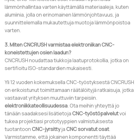
lämmönhallintaa varten käyttämällä materiaaleja, kuten
alumiinia, jolla on erinomainen lämmönjohtavuus, ja
suunnittelemalla mukautettuja muotoja lämmönpoistoa
varten.
3. Miten CNCRUSH varmistaa elektroniikan CNC-
koneistettujen osien laadun?
CNCRUSH noudattaa tiukkoja laatuprotokollia, jotka on
sertifioitu ISO-standardien mukaisesti.
Yli 12 vuoden kokemuksella CNC-työstyksestä CNCRUSH
on erikoistunut toimittamaan räätälöityjä ratkaisuja, jotka
vastaavat yrityksen muuttuviin tarpeisiin.
elektroniikkateollisuudessa
. Ota meihin yhteyttä jo
tänään saadaksesi lisätietoja
CNC-työstöpalvelut
voi
tukea projektiasi prototyyppien valmistuksesta
tuotantoon
CNC-jyrsitty
ja
CNC sorvatut osat
.
Varmistamme, että jokainen komponentti täyttää