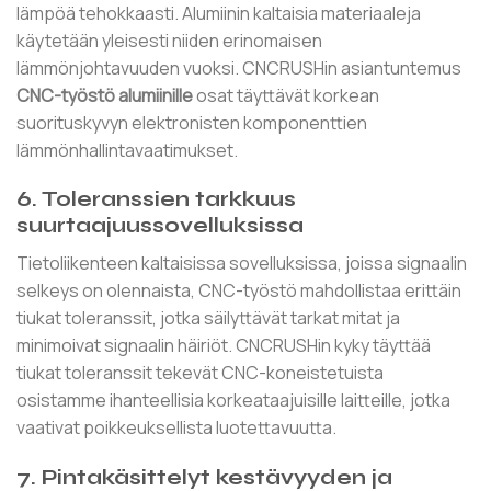
lämpöä tehokkaasti. Alumiinin kaltaisia ​​materiaaleja
käytetään yleisesti niiden erinomaisen
lämmönjohtavuuden vuoksi. CNCRUSHin asiantuntemus
CNC-työstö alumiinille
osat täyttävät korkean
suorituskyvyn elektronisten komponenttien
lämmönhallintavaatimukset.
6. Toleranssien tarkkuus
suurtaajuussovelluksissa
Tietoliikenteen kaltaisissa sovelluksissa, joissa signaalin
selkeys on olennaista, CNC-työstö mahdollistaa erittäin
tiukat toleranssit, jotka säilyttävät tarkat mitat ja
minimoivat signaalin häiriöt. CNCRUSHin kyky täyttää
tiukat toleranssit tekevät CNC-koneistetuista
osistamme ihanteellisia korkeataajuisille laitteille, jotka
vaativat poikkeuksellista luotettavuutta.
7. Pintakäsittelyt kestävyyden ja