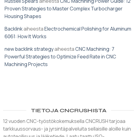
Russell Spears
aiheesta
CNC Machining Power Guide: 12
Proven Strategies to Master Complex Turbocharger
Housing Shapes
Backlink
aiheesta
Electrochemical Polishing for Aluminum
6061: How It Works
new backlink strategy
aiheesta
CNC Machining: 7
Powerful Strategies to Optimize Feed Rate in CNC
Machining Projects
TIETOJA CNCRUSHISTA
12 vuoden CNC-työstökokemuksella CNCRUSH tarjoaa
tarkkuussorvaus- ja jyrsintäpalveluita sellaisille aloille kuin
autoteollisuus ja lääketiede. Laatu taattu ISO-