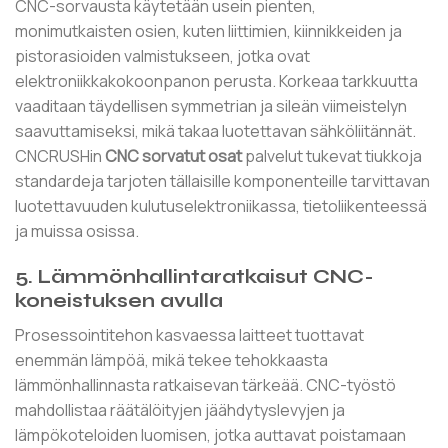
CNC-sorvausta käytetään usein pienten,
monimutkaisten osien, kuten liittimien, kiinnikkeiden ja
pistorasioiden valmistukseen, jotka ovat
elektroniikkakokoonpanon perusta. Korkeaa tarkkuutta
vaaditaan täydellisen symmetrian ja sileän viimeistelyn
saavuttamiseksi, mikä takaa luotettavan sähköliitännät.
CNCRUSHin
CNC sorvatut osat
palvelut tukevat tiukkoja
standardeja tarjoten tällaisille komponenteille tarvittavan
luotettavuuden kulutuselektroniikassa, tietoliikenteessä
ja muissa osissa.
5. Lämmönhallintaratkaisut CNC-
koneistuksen avulla
Prosessointitehon kasvaessa laitteet tuottavat
enemmän lämpöä, mikä tekee tehokkaasta
lämmönhallinnasta ratkaisevan tärkeää. CNC-työstö
mahdollistaa räätälöityjen jäähdytyslevyjen ja
lämpökoteloiden luomisen, jotka auttavat poistamaan