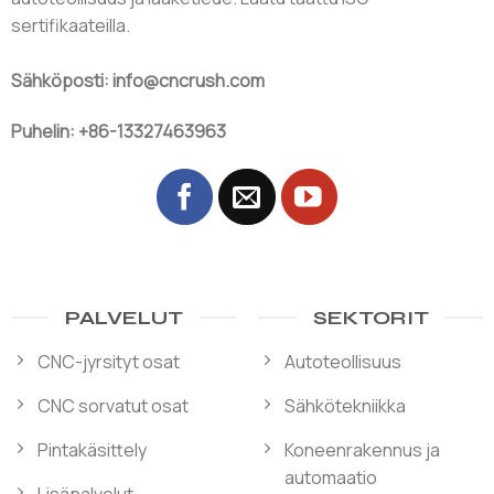
sertifikaateilla.
Sähköposti: info@cncrush.com
Puhelin: +86-13327463963
PALVELUT
SEKTORIT
CNC-jyrsityt osat
Autoteollisuus
CNC sorvatut osat
Sähkötekniikka
Pintakäsittely
Koneenrakennus ja
automaatio
Lisäpalvelut