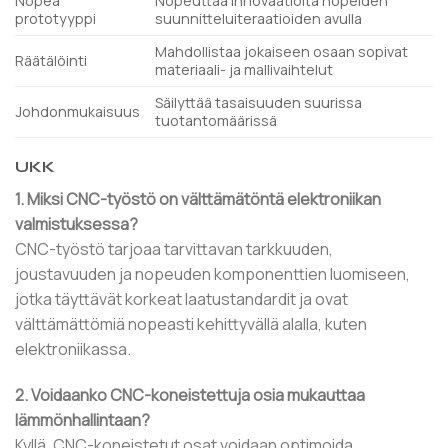
Nopea
Nopeuttaa innovaatioita nopeiden
prototyyppi
suunnitteluiteraatioiden avulla
Mahdollistaa jokaiseen osaan sopivat
Räätälöinti
materiaali- ja mallivaihtelut
Säilyttää tasaisuuden suurissa
Johdonmukaisuus
tuotantomäärissä
UKK
1. Miksi CNC-työstö on välttämätöntä elektroniikan
valmistuksessa?
CNC-työstö tarjoaa tarvittavan tarkkuuden,
joustavuuden ja nopeuden komponenttien luomiseen,
jotka täyttävät korkeat laatustandardit ja ovat
välttämättömiä nopeasti kehittyvällä alalla, kuten
elektroniikassa.
2. Voidaanko CNC-koneistettuja osia mukauttaa
lämmönhallintaan?
Kyllä, CNC-koneistetut osat voidaan optimoida