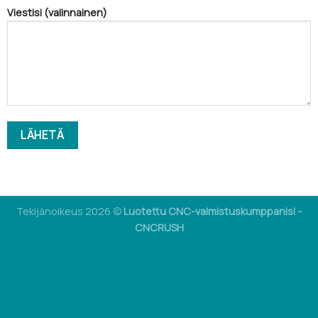
Viestisi (valinnainen)
Tekijänoikeus 2026 ©
Luotettu CNC-valmistuskumppanisi -
CNCRUSH