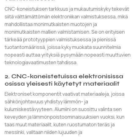
CNC-koneistuksen tarkkuus ja mukautumiskyky tekevät
siitä välttämättömän elektroniikan valmistuksessa, mikä
mahdollistaa monimutkaisten muotojen ja
monimutkaisten mallien valmistamisen. Se on erityisen
tärkeää prototyyppien valmistuksessa ja pienissä
tuotantomäärissä, joissa kyky muokata suunnitelmia
nopeasti auttaa yrityksiä pysymään nopeasti muuttuvien
teknologiavaatimusten tahdissa.
2. CNC-koneistetuissa elektronisissa
osissa yleisesti käytetyt materiaalit
Elektroniset komponentit vaativat materiaaleja, joissa
sähkönjohtavuus yhdistyy lämmön- ja
kulumiskestävyyteen. Alumiini on suosittu valinta sen
keveyden ja lämmönpoistoominaisuuksien vuoksi, kun
taas muut materiaalit, kuten ruostumaton teräs ja
messinki, valitaan niiden lujuuden ja