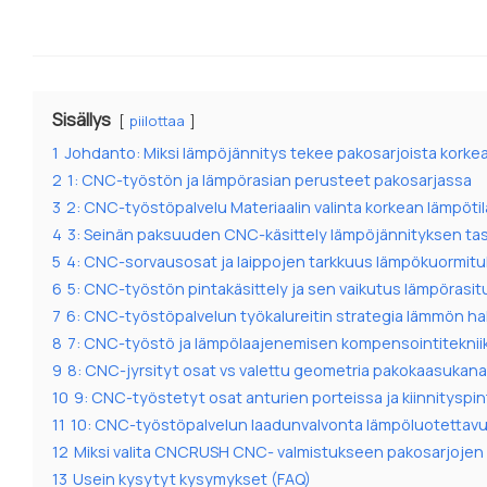
Sisällys
piilottaa
1
Johdanto: Miksi lämpöjännitys tekee pakosarjoista korke
2
1: CNC-työstön ja lämpörasian perusteet pakosarjassa
3
2: CNC-työstöpalvelu Materiaalin valinta korkean lämpötil
4
3: Seinän paksuuden CNC-käsittely lämpöjännityksen ta
5
4: CNC-sorvausosat ja laippojen tarkkuus lämpökuormitu
6
5: CNC-työstön pintakäsittely ja sen vaikutus lämpörasi
7
6: CNC-työstöpalvelun työkalureitin strategia lämmön hal
8
7: CNC-työstö ja lämpölaajenemisen kompensointiteknii
9
8: CNC-jyrsityt osat vs valettu geometria pakokaasukana
10
9: CNC-työstetyt osat anturien porteissa ja kiinnityspin
11
10: CNC-työstöpalvelun laadunvalvonta lämpöluotettav
12
Miksi valita CNCRUSH CNC- valmistukseen pakosarjojen
13
Usein kysytyt kysymykset (FAQ)