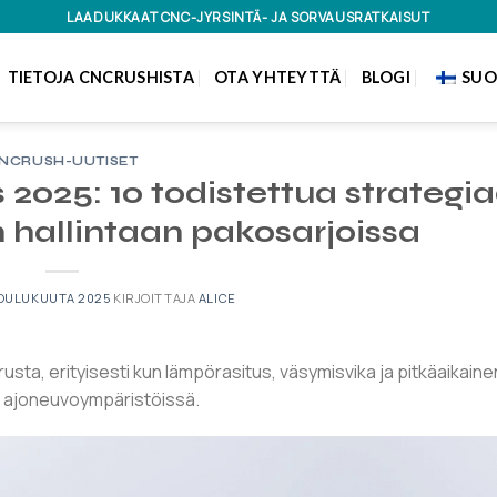
LAADUKKAAT CNC-JYRSINTÄ- JA SORVAUSRATKAISUT
TIETOJA CNCRUSHISTA
OTA YHTEYTTÄ
BLOGI
SUO
NCRUSH-UUTISET
2025: 10 todistettua strategi
 hallintaan pakosarjoissa
JOULUKUUTA 2025
KIRJOITTAJA
ALICE
sta, erityisesti kun lämpörasitus, väsymisvika ja pitkäaikaine
an ajoneuvoympäristöissä.