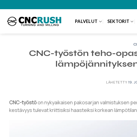
Siirry
sisältöön
PALVELUT
SEKTORIT
C
CNC-työstön teho-opas 
lämpöjännityksen
LÄHETETTY
19. 
CNC-työstö
on nykyaikaisen pakosarjan valmistuksen peru
kestävyys tulevat kriittisiksi haasteiksi korkean lämpötil