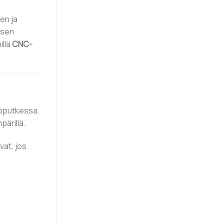
en ja
ksen
illä
CNC-
koputkessa.
ärillä.
vat, jos