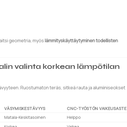
itsi geometria, myös
lämmityskäyttäytyminen todellisten
lin valinta korkean lämpötilan
ävyyteen. Ruostumaton teräs, sitkeä rauta ja alumiiniseokset
VÄSYMISKESTÄVYYS
CNC-TYÖSTÖN VAIKEUSASTE
Matala-Keskitasoinen
Helppo
Korkea
Vaikea