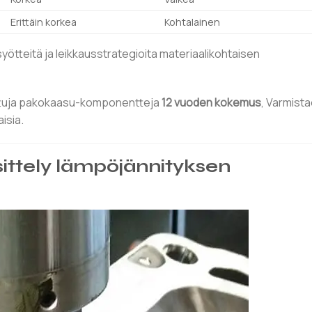
Erittäin korkea
Kohtalainen
syötteitä ja leikkausstrategioita materiaalikohtaisen
tettuja pakokaasu-komponentteja
12 vuoden kokemus
, Varmista
isia.
ittely lämpöjännityksen