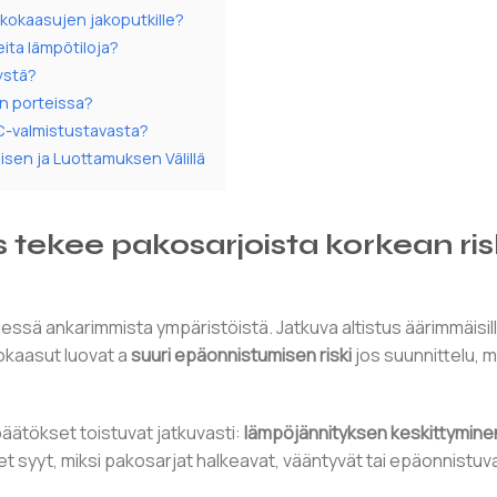
kokaasujen jakoputkille?
ita lämpötiloja?
ystä?
en porteissa?
NC-valmistustavasta?
sen ja Luottamuksen Välillä
 tekee pakosarjoista korkean ris
dessä ankarimmista ympäristöistä. Jatkuva altistus äärimmäisil
kokaasut luovat a
suuri epäonnistumisen riski
jos suunnittelu, m
äätökset toistuvat jatkuvasti:
lämpöjännityksen keskittymine
et syyt, miksi pakosarjat halkeavat, vääntyvät tai epäonnistuv