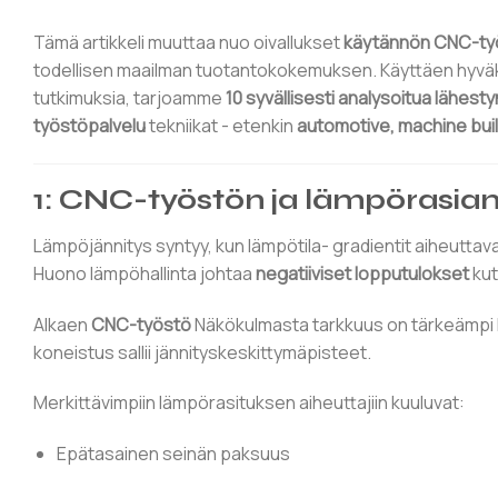
Tämä artikkeli muuttaa nuo oivallukset
käytännön CNC-työ
todellisen maailman tuotantokokemuksen. Käyttäen hyväk
tutkimuksia, tarjoamme
10 syvällisesti analysoitua lähes
työstöpalvelu
tekniikat - etenkin
automotive, machine bui
1: CNC-työstön ja lämpörasia
Lämpöjännitys syntyy, kun lämpötila- gradientit aiheutta
Huono lämpöhallinta johtaa
negatiiviset lopputulokset
kut
Alkaen
CNC-työstö
Näkökulmasta tarkkuus on tärkeämpi k
koneistus sallii jännityskeskittymäpisteet.
Merkittävimpiin lämpörasituksen aiheuttajiin kuuluvat:
Epätasainen seinän paksuus