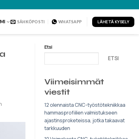
LÄHETÄ KYSELY
MI
SÄHKÖPOSTI
WHATSAPP
Etsi
aa
ETSI
Viimeisimmät
viestit
n
12 olennaista CNC-työstötekniikkaa
hammasprofiilien valmistukseen
ajastinsproketeissa, jotka takaavat
tarkkuuden
10 Voimakasta CNC-työstötekniikkaa