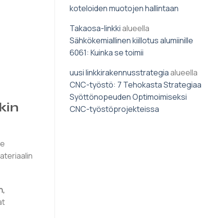
koteloiden muotojen hallintaan
Takaosa-linkki
alueella
Sähkökemiallinen kiillotus alumiinille
6061: Kuinka se toimii
uusi linkkirakennusstrategia
alueella
CNC-työstö: 7 Tehokasta Strategiaa
Syöttönopeuden Optimoimiseksi
kin
CNC-työstöprojekteissa
le
ateriaalin
n,
at