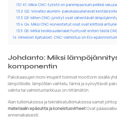
13.1
K1: Miksi CNC-työstö on parempaa kuin pelkkä valu pa
13.2
Q2: Voivatko alumiini- pakokaasukanavat kestää korke
13.3
Q3: Miten CNC-jyrsityt osat vähentävät lämpöjännit
13.4
Q4: Miksi CNC-koneistetut osat ovat kriittisiä anturi
13.5
Q5: Mitkä teollisuudenalat hyötyvät eniten tästä C
14
Viimeiset Ajatukset: CNC-Valmistus on Ero epäonnistumi
Johdanto: Miksi lämpöjännitys
komponentin
Pakokaasujen moni-imupiirit toimivat moottorin sisällä yh
lämpötiloille, lämpötilan vaihtelu, tärinä ja syövyttävät pa
valinta tai valmistustarkkuus on riittämätön.
Alan tutkimuksissa ja tekniikkatutkimuksissa samat johtop
materiaalin epäsuhta ja koneistusvirheet
Ovat pääasiallis
ennenaikaisesti.