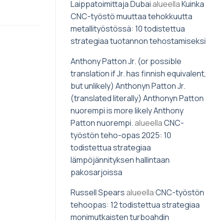
Laippatoimittaja Dubai
alueella
Kuinka
CNC-työstö muuttaa tehokkuutta
metallityöstössä: 10 todistettua
strategiaa tuotannon tehostamiseksi
Anthony Patton Jr. (or possible
translation if Jr. has finnish equivalent,
but unlikely) Anthonyn Patton Jr.
(translated literally) Anthonyn Patton
nuorempi is more likely Anthony
Patton nuorempi.
alueella
CNC-
työstön teho-opas 2025: 10
todistettua strategiaa
lämpöjännityksen hallintaan
pakosarjoissa
Russell Spears
alueella
CNC-työstön
tehoopas: 12 todistettua strategiaa
monimutkaisten turboahdin