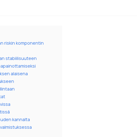
an riskin komponentin
an stabiilisuuteen
sapainottamiseksi
ksen alaisena
tukseen
lintaan
kat
vissa
tissä
uuden kannalta
 valmistuksessa