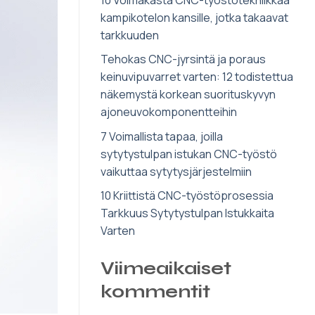
kampikotelon kansille, jotka takaavat
tarkkuuden
Tehokas CNC-jyrsintä ja poraus
keinuvipuvarret varten: 12 todistettua
näkemystä korkean suorituskyvyn
ajoneuvokomponentteihin
7 Voimallista tapaa, joilla
sytytystulpan istukan CNC-työstö
vaikuttaa sytytysjärjestelmiin
10 Kriittistä CNC-työstöprosessia
Tarkkuus Sytytystulpan Istukkaita
Varten
Viimeaikaiset
kommentit