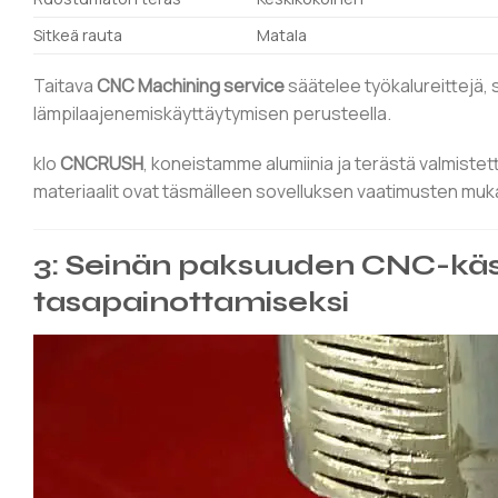
Sitkeä rauta
Matala
Taitava
CNC Machining service
säätelee työkalureittejä, 
lämpilaajenemiskäyttäytymisen perusteella.
klo
CNCRUSH
, koneistamme alumiinia ja terästä valmis
materiaalit ovat täsmälleen sovelluksen vaatimusten muka
3: Seinän paksuuden CNC-käs
tasapainottamiseksi