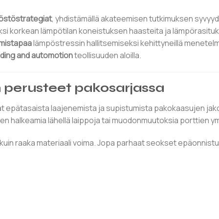
stöstrategiat
, yhdistämällä akateemisen tutkimuksen syvyyd
si korkean lämpötilan koneistuksen haasteita ja lämpörasitu
tymistapaa
lämpöstressin hallitsemiseksi kehittyneillä menetelm
lding and automotion
teollisuuden aloilla.
n perusteet pakosarjassa
vat epätasaista laajenemista ja supistumista pakokaasujen ja
en halkeamia lähellä laippoja tai muodonmuutoksia porttien ymp
uin raaka materiaali voima. Jopa parhaat seokset epäonnistu