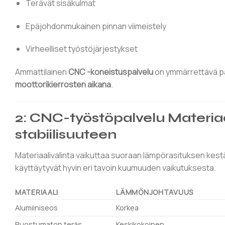
Terävät sisäkulmat
Epäjohdonmukainen pinnan viimeistely
Virheelliset työstöjärjestykset
Ammattilainen
CNC -koneistuspalvelu
on ymmärrettävä pa
moottorikierrosten aikana
.
2: CNC-työstöpalvelu Materiaa
stabiilisuuteen
Materiaalivalinta vaikuttaa suoraan lämpörasituksen kest
käyttäytyvät hyvin eri tavoin kuumuuden vaikutuksesta.
MATERIAALI
LÄMMÖNJOHTAVUUS
Alumiiniseos
Korkea
Ruostumaton teräs
Keskikokoinen